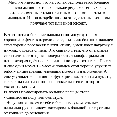
Многим известно, что на стопах располагается большое
число активных точек, а также рефлексогенных зон,
которые связаны с теми или иными зонами, системами,
мышцами. И при воздействии на определенные зоны мы
получаем тот или иной эффект.
В частности и большие пальцы стоп могут дать нам
хороший эффект: в первую очередь массаж больших пальцев
стоп хорошо расслабляет ноги, спину, уменьшает нагрузку с
нижних отделов спины. Это связано с тем, что от пальцев
стоп начинается задняя поверхностная миофасциальная
цепь, которая идёт по всей задней поверхности тела. Но есть
и ещё один момент - массаж пальцев стоп хорошо улучшает
работу пищеварения, уменьшая тяжесть и напряжение. А
ещё улучшает когнитивные функции, помогает нам думать,
так как на пальцах стоп расположены точки, которые
связаны с мозгом.
И, чтобы помассировать большие пальцы стоп:
- Садимся на полу или она стуле.
- Ногу подтягиваем к себе и большим, указательным
пальцами рук начинаем массировать большой палец стопы
от кончика до основания .