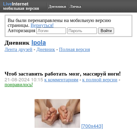
Live
Internet
Дневники
Личка
мобильная версия
Вы были перенаправлены на мобильную версию
страницы.
Вернуться!
Авторизация
Дневник
Ipola
Лента друзей
-
Дневник
-
Полная версия
Чтоб заставить работать мозг, массируй ноги!
21-08-2024 10:15
к комментариям
-
к полной версии
-
понравилось!
[700x443]