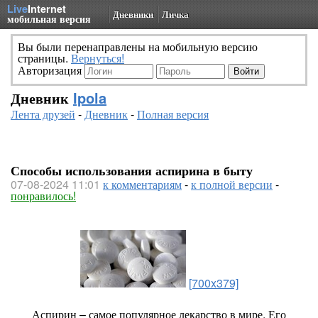
Live
Internet
Дневники
Личка
мобильная версия
Вы были перенаправлены на мобильную версию
страницы.
Вернуться!
Авторизация
Дневник
Ipola
Лента друзей
-
Дневник
-
Полная версия
Способы использования аспирина в быту
07-08-2024 11:01
к комментариям
-
к полной версии
-
понравилось!
[700x379]
Аспирин – самое популярное лекарство в мире. Его