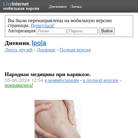
Live
Internet
Дневники
Личка
мобильная версия
Вы были перенаправлены на мобильную версию
страницы.
Вернуться!
Авторизация
Дневник
Ipola
Лента друзей
-
Дневник
-
Полная версия
Народная медицина при варикозе.
05-06-2024 13:54
к комментариям
-
к полной версии
-
понравилось!