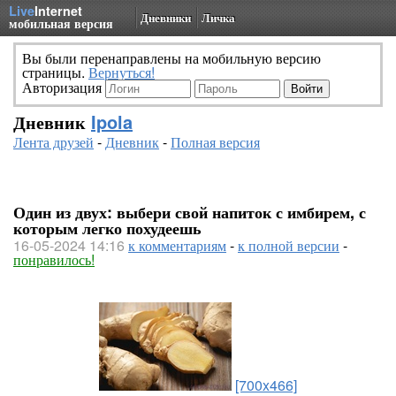
Live
Internet
Дневники
Личка
мобильная версия
Вы были перенаправлены на мобильную версию
страницы.
Вернуться!
Авторизация
Дневник
Ipola
Лента друзей
-
Дневник
-
Полная версия
Один из двух: выбери свой напиток с имбирем, с
которым легко похудеешь
16-05-2024 14:16
к комментариям
-
к полной версии
-
понравилось!
[700x466]