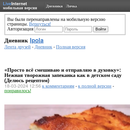
Live
Internet
Дневники
Личка
мобильная версия
Вы были перенаправлены на мобильную версию
страницы.
Вернуться!
Авторизация
Дневник
Ipola
Лента друзей
-
Дневник
-
Полная версия
«Просто всё смешиваю и отправляю в духовку»:
Нежная творожная запеканка как в детском саду
(Делюсь рецептом)
18-03-2024 12:56
к комментариям
-
к полной версии
-
понравилось!