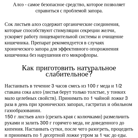
Алоэ - самое безопасное средство, которое позволяет
справиться с проблемой запора.
Сок листьев алоэ содержит органические соединения,
которые способствуют стимуляции секреции желчи,
ускоряет работу пищеварительной системы и очищение
кишечника. Препарат рекомендуется в случаях
хронического запора для эффективного опорожнения
кишечника без нарушения его микрофлоры.
Как приготовить натуральное
слабительное?
Настаивать в течение 3 часов смесь из 100 г меда и 1/2
стакана сока алоэ (листья берут только толстые, у тонких
мало целебных свойств). Принимать по 1 чайной ложке 3
раза в день при хронических запорах, гастритах и обильном
газообразовании.
150 г листьев алоэ (срезать края с колючками) размельчить
руками и залить 300 г горячего меда, не доведенного до
кипения. Настаивать сутки, после чего разогреть, процедить
и принимать по 1 десертной ложке утром за 1 час до еды.