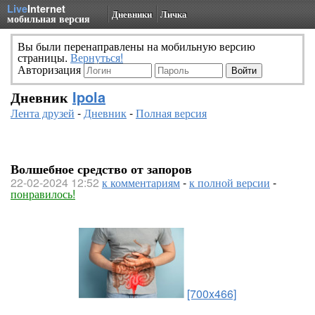
Live
Internet
Дневники
Личка
мобильная версия
Вы были перенаправлены на мобильную версию
страницы.
Вернуться!
Авторизация
Дневник
Ipola
Лента друзей
-
Дневник
-
Полная версия
Волшебное средство от запоров
22-02-2024 12:52
к комментариям
-
к полной версии
-
понравилось!
[700x466]