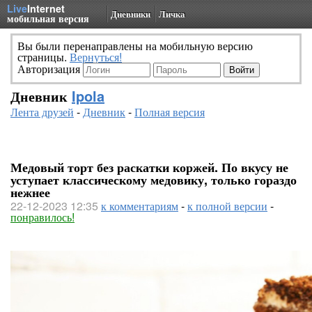
Live
Internet
Дневники
Личка
мобильная версия
Вы были перенаправлены на мобильную версию
страницы.
Вернуться!
Авторизация
Дневник
Ipola
Лента друзей
-
Дневник
-
Полная версия
Медовый торт без раскатки коржей. По вкусу не
уступает классическому медовику, только гораздо
нежнее
22-12-2023 12:35
к комментариям
-
к полной версии
-
понравилось!