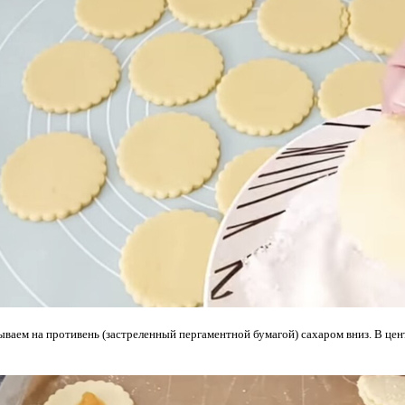
ваем на противень (застреленный пергаментной бумагой) сахаром вниз. В це