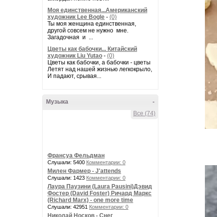
Моя единственная...Американский
художник Lee Bogle
-
(0)
Ты моя женщина единственная,
другой совсем не нужно мне.
Загадочная и ...
Цветы как бабочки... Китайский
художник Liu Yutao
-
(0)
Цветы как бабочки, а бабочки - цветы
Летят над нашей жизнью легкокрыло,
И падают, срывая...
Музыка
-
Все (74)
Франсуа Фельдман
Слушали: 5400
Комментарии: 0
Милен Фармер - J'attends
Слушали: 1423
Комментарии: 0
Лаура Паузини (Laura Pausini)Дэвид
Фостер (David Foster) Ричард Маркс
(Richard Marx) - one more time
Слушали: 42951
Комментарии: 0
Николай Носков - Снег