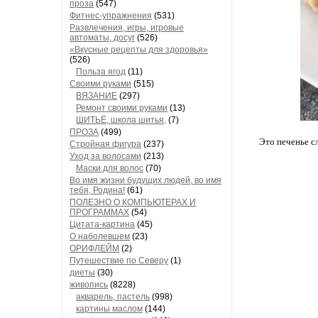
проза
(547)
Фитнес-упражнения
(531)
Развлечения, игры, игровые
автоматы, досуг
(526)
«Вкусные рецепты для здоровья»
(526)
Польза ягод
(11)
Своими руками
(515)
ВЯЗАНИЕ
(297)
Ремонт своими руками
(13)
ШИТЬЁ, школа шитья,
(7)
ПРОЗА
(499)
Это печенье с
Стройная фигура
(237)
Уход за волосами
(213)
Маски для волос
(70)
Во имя жизни будущих людей, во имя
тебя, Родина!
(61)
ПОЛЕЗНО О КОМПЬЮТЕРАХ И
ПРОГРАММАХ
(54)
Цитата-картина
(45)
О наболевшем
(23)
ОРИФЛЕЙМ
(2)
Путешествие по Северу
(1)
диеты
(30)
живопись
(8228)
акварель, пастель
(998)
картины маслом
(144)