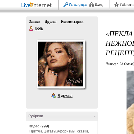
Регистрация
Вход
Рейтинги
Записи
Друзья
Комментарии
Ipola
«ПЕКЛА
НЕЖНО
РЕЦЕПТ,
Четверг, 26 Октяб
В друзья
Рубрики
-
видео
(999)
Притчи, цитаты,афоризмы, сказки,