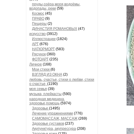
пруды,озёра,моря,водоёмы,
водопады, реки
(59)
Космос
(45)
ПРАВО
(9)
Пещеры
(2)
ДИНАСТИЯ РОМАНОВЫХ
(47)
искусство
(3912)
Иллюстрации
(1824)
АРТ
(676)
НАТЮРМОРТ
(583)
Рисунок
(360)
ФОТОАРТ
(235)
Личное
(168)
Мои стихи
(6)
ВЗГЛЯД ИЗ ОКНА
(2)
любовь, счастье, стихи о любви, стихи
о счастье,
(1190)
моя семья
(39)
музыка, плейкасты
(590)
народная медицина,
здоровье,помощь
(5974)
Здоровье
(1495)
Лечение упражнениями
(776)
САМОМАССАЖ, МАССАЖ
(269)
Здоровье суставов
(237)
Акупунктура, акупрессура
(208)
Здоровье кожи
(125)