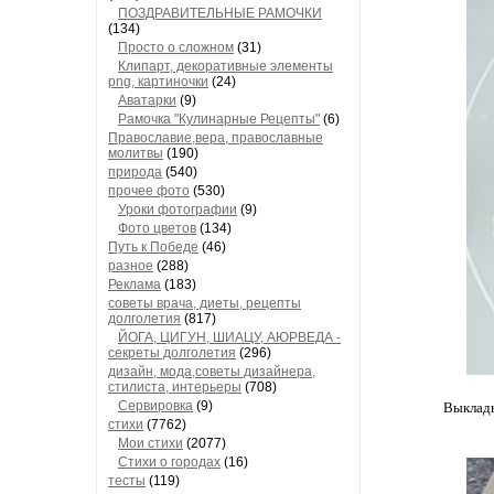
ПОЗДРАВИТЕЛЬНЫЕ РАМОЧКИ
(134)
Просто о сложном
(31)
Клипарт, декоративные элементы
png, картиночки
(24)
Аватарки
(9)
Рамочка "Кулинарные Рецепты"
(6)
Православие,вера, православные
молитвы
(190)
природа
(540)
прочее фото
(530)
Уроки фотографии
(9)
Фото цветов
(134)
Путь к Победе
(46)
разное
(288)
Реклама
(183)
советы врача, диеты, рецепты
долголетия
(817)
ЙОГА, ЦИГУН, ШИАЦУ, АЮРВЕДА -
секреты долголетия
(296)
дизайн, мода,советы дизайнера,
стилиста, интерьеры
(708)
Сервировка
(9)
Выклады
стихи
(7762)
Мои стихи
(2077)
Стихи о городах
(16)
тесты
(119)