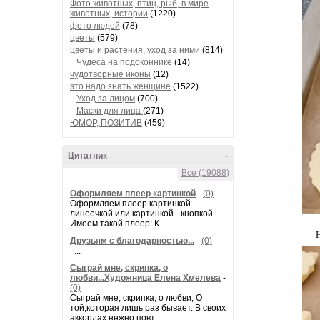
Фото животных, птиц, рыб, в мире
животных, истории
(1220)
фото людей
(78)
цветы
(579)
цветы и растения, уход за ними
(814)
Чудеса на подоконнике
(14)
чудотворные иконы
(12)
это надо знать женщине
(1522)
Уход за лицом
(700)
Маски для лица
(271)
ЮМОР, ПОЗИТИВ
(459)
Цитатник
-
Все (19088)
Оформляем плеер картинкой
-
(0)
Оформляем плеер картинкой -
линеечкой или картинкой - кнопкой.
Имеем такой плеер: К...
Друзьям с благодарностью...
-
(0)
...
Сыграй мне, скрипка, о
любви...Художница Елена Хмелева
-
(0)
Сыграй мне, скрипка, о любви, О
той,которая лишь раз бывает. В своих
аккордах нежно повт...