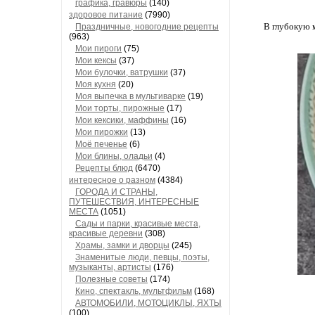
графика, гравюры
(140)
здоровое питание
(7990)
В глубокую м
Праздничные, новогодние рецепты
(963)
Мои пироги
(75)
Мои кексы
(37)
Мои булочки, ватрушки
(37)
Моя кухня
(20)
Моя выпечка в мультиварке
(19)
Мои торты, пирожные
(17)
Мои кексики, маффины
(16)
Мои пирожки
(13)
Моё печенье
(6)
Мои блины, оладьи
(4)
Рецепты блюд
(6470)
интересное о разном
(4384)
ГОРОДА И СТРАНЫ,
ПУТЕШЕСТВИЯ, ИНТЕРЕСНЫЕ
МЕСТА
(1051)
Сады и парки, красивые места,
красивые деревни
(308)
Храмы, замки и дворцы
(245)
Знаменитые люди, певцы, поэты,
музыканты, артисты
(176)
Полезные советы
(174)
Кино, спектакль, мультфильм
(168)
АВТОМОБИЛИ, МОТОЦИКЛЫ, ЯХТЫ
(100)