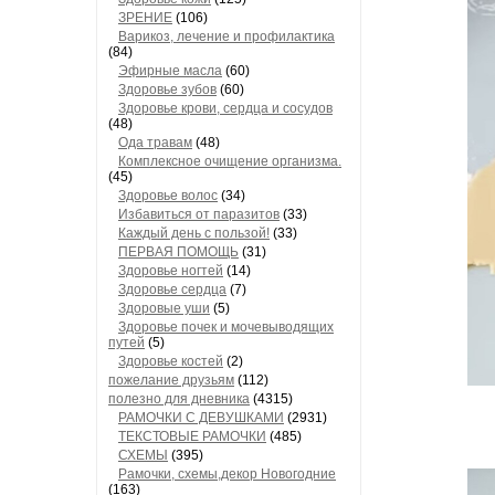
ЗРЕНИЕ
(106)
Варикоз, лечение и профилактика
(84)
Эфирные масла
(60)
Здоровье зубов
(60)
Здоровье крови, сердца и сосудов
(48)
Ода травам
(48)
Комплексное очищение организма.
(45)
Здоровье волос
(34)
Избавиться от паразитов
(33)
Каждый день с пользой!
(33)
ПЕРВАЯ ПОМОЩЬ
(31)
Здоровье ногтей
(14)
Здоровье сердца
(7)
Здоровые уши
(5)
Здоровье почек и мочевыводящих
путей
(5)
Здоровье костей
(2)
пожелание друзьям
(112)
полезно для дневника
(4315)
РАМОЧКИ С ДЕВУШКАМИ
(2931)
ТЕКСТОВЫЕ РАМОЧКИ
(485)
СХЕМЫ
(395)
Рамочки, схемы,декор Новогодние
(163)