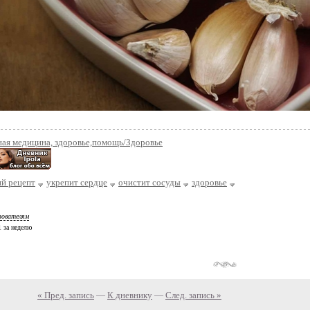
ная медицина, здоровье,помощь/Здоровье
ий рецепт
укрепит сердце
очистит сосуды
здоровье
зователям
 1 за неделю
« Пред. запись
—
К дневнику
—
След. запись »