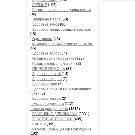
ЗРЕНИЕ
(106)
Варикоз, лечение и профилактика
(84)
Эфирные масла
(60)
Здоровье зубов
(60)
Здоровье крови, сердца и сосудов
(48)
Ода травам
(48)
Комплексное очищение организма.
(45)
Здоровье волос
(34)
Избавиться от паразитов
(33)
Каждый день с пользой!
(33)
ПЕРВАЯ ПОМОЩЬ
(31)
Здоровье ногтей
(14)
Здоровье сердца
(7)
Здоровые уши
(5)
Здоровье почек и мочевыводящих
путей
(5)
Здоровье костей
(2)
пожелание друзьям
(112)
полезно для дневника
(4315)
РАМОЧКИ С ДЕВУШКАМИ
(2931)
ТЕКСТОВЫЕ РАМОЧКИ
(485)
СХЕМЫ
(395)
Рамочки, схемы,декор Новогодние
(163)