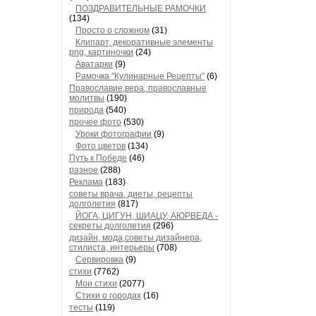
ПОЗДРАВИТЕЛЬНЫЕ РАМОЧКИ
(134)
Просто о сложном
(31)
Клипарт, декоративные элементы
png, картиночки
(24)
Аватарки
(9)
Рамочка "Кулинарные Рецепты"
(6)
Православие,вера, православные
молитвы
(190)
природа
(540)
прочее фото
(530)
Уроки фотографии
(9)
Фото цветов
(134)
Путь к Победе
(46)
разное
(288)
Реклама
(183)
советы врача, диеты, рецепты
долголетия
(817)
ЙОГА, ЦИГУН, ШИАЦУ, АЮРВЕДА -
секреты долголетия
(296)
дизайн, мода,советы дизайнера,
стилиста, интерьеры
(708)
Сервировка
(9)
стихи
(7762)
Мои стихи
(2077)
Стихи о городах
(16)
тесты
(119)