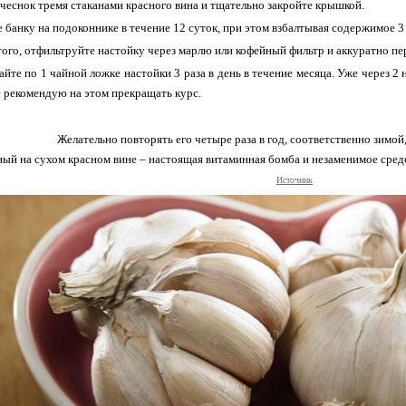
 чеснок тремя стаканами красного вина и тщательно закройте крышкой.
е банку на подоконнике в течение 12 суток, при этом взбалтывая содержимое 3 
того, отфильтруйте настойку через марлю или кофейный фильтр и аккуратно пе
йте по 1 чайной ложке настойки 3 раза в день в течение месяца. Уже через 2
е рекомендую на этом прекращать курс.
Желательно повторять его четыре раза в год, соответственно зимой,
ный на сухом красном вине – настоящая витаминная бомба и незаменимое средс
Источник