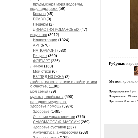
пруды,озёра,моря,водоёмы,
водопады, реки
(59)
Космос
(45)
ПРАВО
(9)
Пещеры
(2)
ДИНАСТИЯ РОМАНОВЫХ
(47)
искусство
(3912)
Иллюстрации
(1824)
АРТ
(676)
НАТЮРМОРТ
(583)
Рисунок
(360)
ФОТОАРТ
(235)
Рубрики:
народ
Личное
(168)
Мои стихи
(6)
ВЗГЛЯД ИЗ ОКНА
(2)
Метки:
кубанск
любовь, счастье, стихи о любви, стихи
о счастье,
(1190)
моя семья
(39)
Процитировано
2 раз
музыка, плейкасты
(590)
Понравилось:
19 поль
Прочитало:
0 за час /
народная медицина,
здоровье,помощь
(5974)
Здоровье
(1495)
Лечение упражнениями
(776)
САМОМАССАЖ, МАССАЖ
(269)
Здоровье суставов
(237)
Акупунктура, акупрессура
(208)
Здоровье кожи
(125)