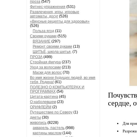
проза
(547)
Фитнес-упражнения
(531)
Развлечения, игры, игровые
автоматы, досуг
(526)
«Вкусные рецепты для здоровья»
(526)
Польза ягод
(11)
Своими руками
(515)
ВЯЗАНИЕ
(297)
Ремонт своими руками
(13)
ШИТЬЁ, школа шитья,
(7)
ПРОЗА
(499)
Стройная фигура
(237)
Уход за волосами
(213)
Маски для волос
(70)
Во имя жизни будущих людей, во имя
тебя, Родина!
(61)
ПОЛЕЗНО О КОМПЬЮТЕРАХ И
ПРОГРАММАХ
(54)
Почувств
Цитата-картина
(45)
сердце, о
О наболевшем
(23)
ОРИФЛЕЙМ
(2)
Путешествие по Северу
(1)
диеты
(30)
живопись
(8228)
Для при
акварель, пастель
(998)
Разрежь
картины маслом
(144)