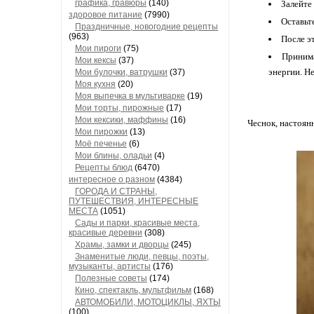
графика, гравюры
(140)
Залейте
здоровое питание
(7990)
Оставьт
Праздничные, новогодние рецепты
(963)
После э
Мои пироги
(75)
Принима
Мои кексы
(37)
энергии. Н
Мои булочки, ватрушки
(37)
Моя кухня
(20)
Моя выпечка в мультиварке
(19)
Мои торты, пирожные
(17)
Мои кексики, маффины
(16)
Чеснок, настоян
Мои пирожки
(13)
Моё печенье
(6)
Мои блины, оладьи
(4)
Рецепты блюд
(6470)
интересное о разном
(4384)
ГОРОДА И СТРАНЫ,
ПУТЕШЕСТВИЯ, ИНТЕРЕСНЫЕ
МЕСТА
(1051)
Сады и парки, красивые места,
красивые деревни
(308)
Храмы, замки и дворцы
(245)
Знаменитые люди, певцы, поэты,
музыканты, артисты
(176)
Полезные советы
(174)
Кино, спектакль, мультфильм
(168)
АВТОМОБИЛИ, МОТОЦИКЛЫ, ЯХТЫ
(100)