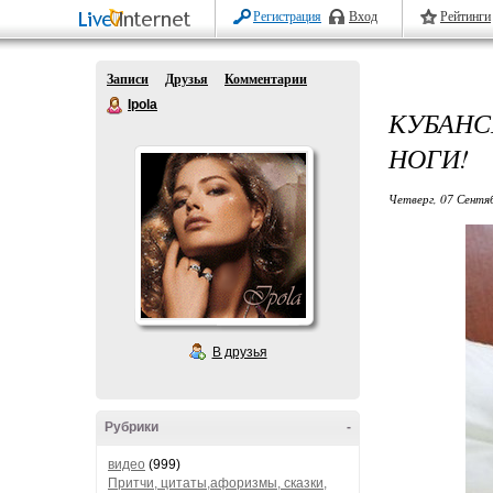
Регистрация
Вход
Рейтинги
Записи
Друзья
Комментарии
Ipola
КУБАНС
НОГИ!
Четверг, 07 Сентя
В друзья
Рубрики
-
видео
(999)
Притчи, цитаты,афоризмы, сказки,