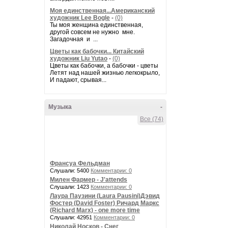
Моя единственная...Американский
художник Lee Bogle
-
(0)
Ты моя женщина единственная,
другой совсем не нужно мне.
Загадочная и ...
Цветы как бабочки... Китайский
художник Liu Yutao
-
(0)
Цветы как бабочки, а бабочки - цветы
Летят над нашей жизнью легкокрыло,
И падают, срывая...
Музыка
-
Все (74)
Франсуа Фельдман
Слушали: 5400
Комментарии: 0
Милен Фармер - J'attends
Слушали: 1423
Комментарии: 0
Лаура Паузини (Laura Pausini)Дэвид
Фостер (David Foster) Ричард Маркс
(Richard Marx) - one more time
Слушали: 42951
Комментарии: 0
Николай Носков - Снег