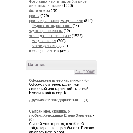
Фото животных, птиц, рыб, в мире
животных, истории
(1220)
фото людей
(78)
цветы
(579)
цветы и растения, уход за ними
(814)
Чудеса на подоконнике
(14)
чудотворные иконы
(12)
это надо знать женщине
(1522)
Уход за лицом
(700)
Маски для лица
(271)
ЮМОР, ПОЗИТИВ
(459)
Цитатник
-
Все (19088)
Оформляем плеер картинкой
-
(0)
Оформляем плеер картинкой -
линеечкой или картинкой - кнопкой.
Имеем такой плеер: К...
Друзьям с благодарностью...
-
(0)
...
Сыграй мне, скрипка, о
любви...Художница Елена Хмелева
-
(0)
Сыграй мне, скрипка, о любви, О
той,которая лишь раз бывает. В своих
аккордах нежно повт...