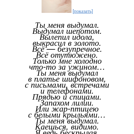
[показать]
Ты меня выдумал.
Выдумал шепотом.
Вылепил идола,
выкрасил в золото.
Всё — безупречное.
Всё отутюжено.
Только мне холодно
что-то за ужином…
Ты меня выдумал
в платье шифоновом,
с письмами, встречами
и телефонами.
Прядью и спицами.
Запахом лилии.
Или жар-птицею
с белыми крыльями…
Ты меня выдумал.
Каешься, видимо.
Я ведь бескрылая.