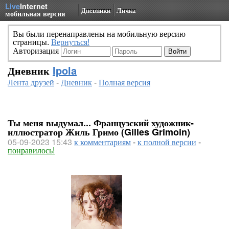
Live
Internet
Дневники
Личка
мобильная версия
Вы были перенаправлены на мобильную версию
страницы.
Вернуться!
Авторизация
Дневник
Ipola
Лента друзей
-
Дневник
-
Полная версия
Ты меня выдумал... Французский художник-
иллюстратор Жиль Гримо (Gilles Grimoin)
05-09-2023 15:43
к комментариям
-
к полной версии
-
понравилось!