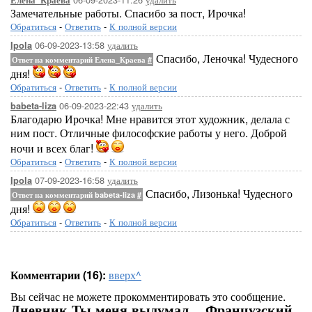
Елена_Краева
Замечательные работы. Спасибо за пост, Ирочка!
Обратиться
-
Ответить
-
К полной версии
06-09-2023-13:58
удалить
Ipola
Спасибо, Леночка! Чудесного
Ответ на комментарий Елена_Краева
#
дня!
Обратиться
-
Ответить
-
К полной версии
06-09-2023-22:43
удалить
babeta-liza
Благодарю Ирочка! Мне нравится этот художник, делала с
ним пост. Отличные философские работы у него. Доброй
ночи и всех благ!
Обратиться
-
Ответить
-
К полной версии
07-09-2023-16:58
удалить
Ipola
Спасибо, Лизонька! Чудесного
Ответ на комментарий babeta-liza
#
дня!
Обратиться
-
Ответить
-
К полной версии
Комментарии (16):
вверх^
Вы сейчас не можете прокомментировать это сообщение.
Дневник Ты меня выдумал... Французский