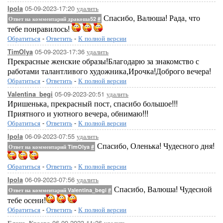
05-09-2023-17:20
удалить
Ipola
Спасибо, Валюша! Рада, что
Ответ на комментарий дракоша52
#
тебе понравилось!
Обратиться
-
Ответить
-
К полной версии
05-09-2023-17:36
удалить
TimOlya
Прекрасные женские образы!Благодарю за знакомство с
работами талантливого художника,Ирочка!Доброго вечера!
Обратиться
-
Ответить
-
К полной версии
05-09-2023-20:51
удалить
Valentina_begi
Иришенька, прекрасный пост, спасибо большое!!!
Приятного и уютного вечера, обнимаю!!!
Обратиться
-
Ответить
-
К полной версии
06-09-2023-07:55
удалить
Ipola
Спасибо, Оленька! Чудесного дня!
Ответ на комментарий TimOlya
#
Обратиться
-
Ответить
-
К полной версии
06-09-2023-07:56
удалить
Ipola
Спасибо, Валюша! Чудесной
Ответ на комментарий Valentina_begi
#
тебе осени!
Обратиться
-
Ответить
-
К полной версии
06-09-2023-11:26
удалить