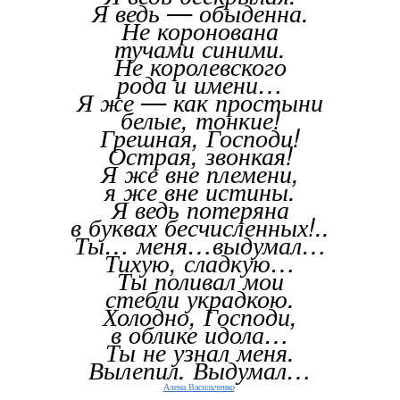
Я ведь — обыденна.
Не коронована
тучами синими.
Не королевского
рода и имени…
Я же — как простыни
белые, тонкие!
Грешная, Господи!
Острая, звонкая!
Я же вне племени,
я же вне истины.
Я ведь потеряна
в буквах бесчисленных!..
Ты… меня…выдумал…
Тихую, сладкую…
Ты поливал мои
стебли украдкою.
Холодно, Господи,
в облике идола…
Ты не узнал меня.
Вылепил. Выдумал…
Алена Васильченко