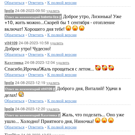
Обратиться
-
Ответить
-
К полной версии
24-08-2023-09:50
удалить
Ipola
Доброе утро, Лизонька! Уже
Ответ на комментарий babeta-liza
#
+10, жить можно...Скорей бы 1 сентября - отопление
включат! Хорошего дня тебе!
Обратиться
-
Ответить
-
К полной версии
24-08-2023-10:58
удалить
vit4109
Доброе утро! Чудесно!
Обратиться
-
Ответить
-
К полной версии
24-08-2023-12:04
удалить
Кахетинка
Спасибо,Ирочка!Жаль прощаться с летом...
Обратиться
-
Ответить
-
К полной версии
24-08-2023-12:19
удалить
Ipola
Доброго дня, Виталий! Удачи в
Ответ на комментарий vit4109
#
делах!
Обратиться
-
Ответить
-
К полной версии
24-08-2023-12:20
удалить
Ipola
Жаль, что поделать... Оно уже
Ответ на комментарий Кахетинка
#
ушло... Холодно! Приятного дня, Ниночка!
Обратиться
-
Ответить
-
К полной версии
24-08-2023-12:53
удалить