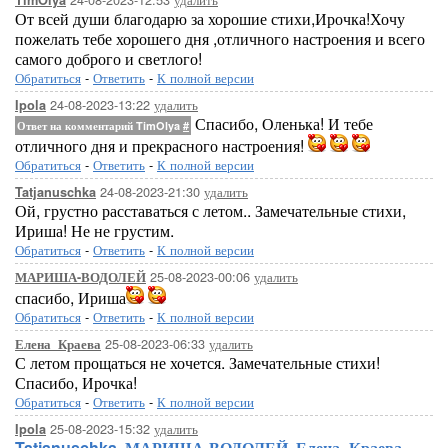
TimOlya
От всей души благодарю за хорошие стихи,Ирочка!Хочу
пожелать тебе хорошего дня ,отличного настроения и всего
самого доброго и светлого!
Обратиться
-
Ответить
-
К полной версии
24-08-2023-13:22
удалить
Ipola
Спасибо, Оленька! И тебе
Ответ на комментарий TimOlya
#
отличного дня и прекрасного настроения!
Обратиться
-
Ответить
-
К полной версии
24-08-2023-21:30
удалить
Tatjanuschka
Ой, грустно расставаться с летом.. Замечательные стихи,
Ириша! Не не грустим.
Обратиться
-
Ответить
-
К полной версии
25-08-2023-00:06
удалить
МАРИША-ВОДОЛЕЙ
спасибо, Ириша
Обратиться
-
Ответить
-
К полной версии
25-08-2023-06:33
удалить
Елена_Краева
С летом прощаться не хочется. Замечательные стихи!
Спасибо, Ирочка!
Обратиться
-
Ответить
-
К полной версии
25-08-2023-15:32
удалить
Ipola
Tatjanuschka
,
МАРИША-ВОДОЛЕЙ
,
Елена_Краева
,