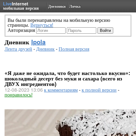
Live
Internet
Дневники
Личка
мобильная версия
Вы были перенаправлены на мобильную версию
страницы.
Вернуться!
Авторизация
Дневник
Ipola
Лента друзей
-
Дневник
-
Полная версия
«Я даже не ожидала, что будет настолько вкусно»:
шоколадный десерт без муки и сахара (всего из
ДВУХ ингредиентов)
12-08-2023 13:06
к комментариям
-
к полной версии
-
понравилось!