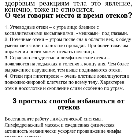
здоровым реакциям тела это явление,
конечно, тоже не относится.
О чем говорит место и время отеков?
1. Углеводные отеки – с утра лицо бледное с
воспалительными высыпаниями, «мешками» под глазами.
2. Почечные отеки – утром после сна в области век, к обеду
уменьшается или полностью проходят. При более тяжелом
поражении почек может отекать поясница.
3. Сердечно-сосудистые и лимфатические отеки –
появляются на лодыжках и голенях к концу дня. Чем более
выраженное нарушение, тем выше поднимаются отеки.
4. Отеки при гипотиреозе – очень плотные локализуются в
подкожно-жировой клетчатке по всему телу. Характерен
отек в носоглотке и скопление слизи особенно по утрам.
3 простых способа избавиться от
отеков
Восстановите работу лимфатической системы.
Лимфодренажный массаж и ежедневная физическая
активность механически ускоряет продвижение лимфы
вверх по сосудам.