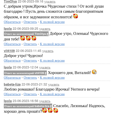
22-06-2023-09:16
удалить
TimOlya
С добрым утром,Ирочка !Чудесные стихи ! От всей души
благодарю ! Пусть день сложится самым благоприятным
образом, и все задуманное исполнится!
Обратиться
-
Ответить
-
К полной версии
22-06-2023-09:25
удалить
Ipola
Доброе утро, Оленька! Чудесного
Ответ на комментарий TimOlya
#
дня тебе!
Обратиться
-
Ответить
-
К полной версии
22-06-2023-11:45
удалить
vit4109
Доброе утро! Чудесно!
Обратиться
-
Ответить
-
К полной версии
22-06-2023-12:04
удалить
Ipola
Хорошего дня, Виталий!
Ответ на комментарий vit4109
#
Обратиться
-
Ответить
-
К полной версии
22-06-2023-21:32
удалить
babeta-liza
Люблю ромашки! Благодарю Ирочка! Уютного вечера!
Обратиться
-
Ответить
-
К полной версии
23-06-2023-16:56
удалить
Ipola
Спасибо, Лизонька! Надеюсь,
Ответ на комментарий babeta-liza
#
хорошо день прошёл?