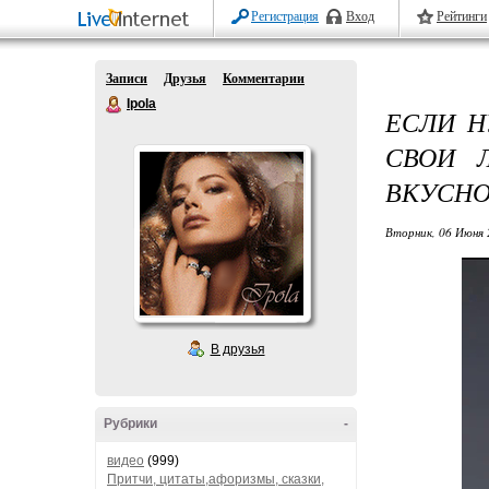
Регистрация
Вход
Рейтинги
Записи
Друзья
Комментарии
Ipola
ЕСЛИ Н
СВОИ 
ВКУСНО
Вторник, 06 Июня 
В друзья
Рубрики
-
видео
(999)
Притчи, цитаты,афоризмы, сказки,