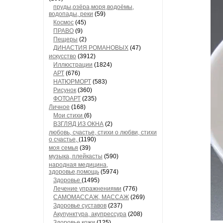
пруды,озёра,моря,водоёмы,
водопады, реки
(59)
Космос
(45)
ПРАВО
(9)
Пещеры
(2)
ДИНАСТИЯ РОМАНОВЫХ
(47)
искусство
(3912)
Иллюстрации
(1824)
АРТ
(676)
НАТЮРМОРТ
(583)
Рисунок
(360)
ФОТОАРТ
(235)
Личное
(168)
Мои стихи
(6)
ВЗГЛЯД ИЗ ОКНА
(2)
любовь, счастье, стихи о любви, стихи
о счастье,
(1190)
моя семья
(39)
музыка, плейкасты
(590)
народная медицина,
здоровье,помощь
(5974)
Здоровье
(1495)
Лечение упражнениями
(776)
САМОМАССАЖ, МАССАЖ
(269)
Здоровье суставов
(237)
Акупунктура, акупрессура
(208)
Здоровье кожи
(125)