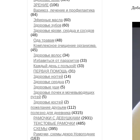
ЗРЕНИЕ
(106)
Доба
Варикоз, лечение и профилактика
(84)
Эфирные масла
(60)
Здоровье зубов
(60)
Здоровье крови, сердца и сосудов
(48)
Ода травам
(48)
Комплексное очищение организма.
(45)
Здоровье волос
(34)
Избавиться от паразитов
(33)
Каждый день с пользой!
(33)
ПЕРВАЯ ПОМОЩЬ
(31)
Здоровье ногтей
(14)
Здоровье сердца
(7)
Здоровые уши
(5)
Здоровье почек и мочевыводящих
путей
(5)
Здоровье костей
(2)
пожелание друзьям
(112)
полезно для дневника
(4315)
РАМОЧКИ С ДЕВУШКАМИ
(2931)
ТЕКСТОВЫЕ РАМОЧКИ
(485)
СХЕМЫ
(395)
Рамочки, схемы,декор Новогодние
(163)