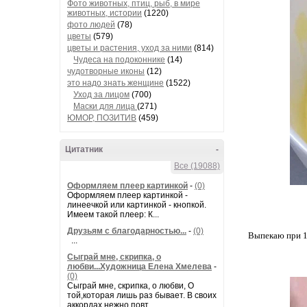
Фото животных, птиц, рыб, в мире
животных, истории
(1220)
фото людей
(78)
цветы
(579)
цветы и растения, уход за ними
(814)
Чудеса на подоконнике
(14)
чудотворные иконы
(12)
это надо знать женщине
(1522)
Уход за лицом
(700)
Маски для лица
(271)
ЮМОР, ПОЗИТИВ
(459)
Цитатник
-
Все (19088)
Оформляем плеер картинкой
-
(0)
Оформляем плеер картинкой -
линеечкой или картинкой - кнопкой.
Имеем такой плеер: К...
Друзьям с благодарностью...
-
(0)
Выпекаю при 18
...
Сыграй мне, скрипка, о
любви...Художница Елена Хмелева
-
(0)
Сыграй мне, скрипка, о любви, О
той,которая лишь раз бывает. В своих
аккордах нежно повт...