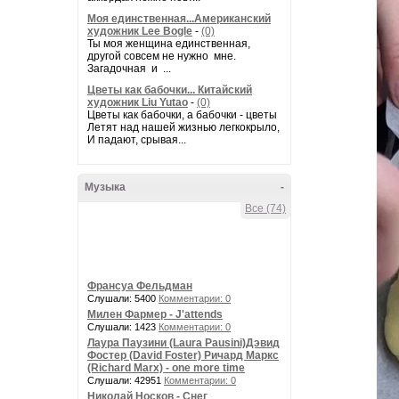
Моя единственная...Американский
художник Lee Bogle
-
(0)
Ты моя женщина единственная,
другой совсем не нужно мне.
Загадочная и ...
Цветы как бабочки... Китайский
художник Liu Yutao
-
(0)
Цветы как бабочки, а бабочки - цветы
Летят над нашей жизнью легкокрыло,
И падают, срывая...
Музыка
-
Все (74)
Франсуа Фельдман
Слушали: 5400
Комментарии: 0
Милен Фармер - J'attends
Слушали: 1423
Комментарии: 0
Лаура Паузини (Laura Pausini)Дэвид
Фостер (David Foster) Ричард Маркс
(Richard Marx) - one more time
Слушали: 42951
Комментарии: 0
Николай Носков - Снег