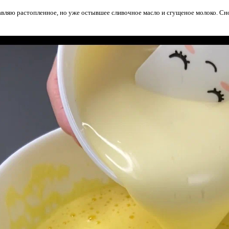
вляю растопленное, но уже остывшее сливочное масло и сгущеное молоко. Сн