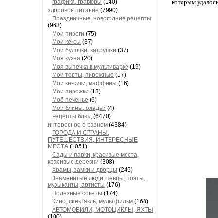
графика, гравюры
(140)
которым удалось
здоровое питание
(7990)
Праздничные, новогодние рецепты
(963)
Мои пироги
(75)
Мои кексы
(37)
Мои булочки, ватрушки
(37)
Моя кухня
(20)
Моя выпечка в мультиварке
(19)
Мои торты, пирожные
(17)
Мои кексики, маффины
(16)
Мои пирожки
(13)
Моё печенье
(6)
Мои блины, оладьи
(4)
Рецепты блюд
(6470)
интересное о разном
(4384)
ГОРОДА И СТРАНЫ,
ПУТЕШЕСТВИЯ, ИНТЕРЕСНЫЕ
МЕСТА
(1051)
Сады и парки, красивые места,
красивые деревни
(308)
Храмы, замки и дворцы
(245)
Знаменитые люди, певцы, поэты,
музыканты, артисты
(176)
Полезные советы
(174)
Кино, спектакль, мультфильм
(168)
АВТОМОБИЛИ, МОТОЦИКЛЫ, ЯХТЫ
(100)