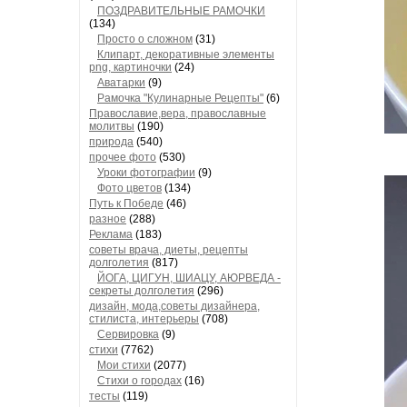
ПОЗДРАВИТЕЛЬНЫЕ РАМОЧКИ
(134)
Просто о сложном
(31)
Клипарт, декоративные элементы
png, картиночки
(24)
Аватарки
(9)
Рамочка "Кулинарные Рецепты"
(6)
Православие,вера, православные
молитвы
(190)
природа
(540)
прочее фото
(530)
Уроки фотографии
(9)
Фото цветов
(134)
Путь к Победе
(46)
разное
(288)
Реклама
(183)
советы врача, диеты, рецепты
долголетия
(817)
ЙОГА, ЦИГУН, ШИАЦУ, АЮРВЕДА -
секреты долголетия
(296)
дизайн, мода,советы дизайнера,
стилиста, интерьеры
(708)
Сервировка
(9)
стихи
(7762)
Мои стихи
(2077)
Стихи о городах
(16)
тесты
(119)