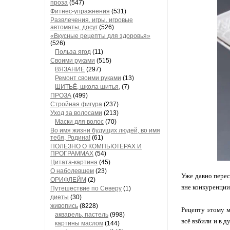
проза
(547)
Фитнес-упражнения
(531)
Развлечения, игры, игровые
автоматы, досуг
(526)
«Вкусные рецепты для здоровья»
(526)
Польза ягод
(11)
Своими руками
(515)
ВЯЗАНИЕ
(297)
Ремонт своими руками
(13)
ШИТЬЁ, школа шитья,
(7)
ПРОЗА
(499)
Стройная фигура
(237)
Уход за волосами
(213)
Маски для волос
(70)
Во имя жизни будущих людей, во имя
тебя, Родина!
(61)
ПОЛЕЗНО О КОМПЬЮТЕРАХ И
ПРОГРАММАХ
(54)
Цитата-картина
(45)
О наболевшем
(23)
Уже давно перес
ОРИФЛЕЙМ
(2)
вне конкуренции
Путешествие по Северу
(1)
диеты
(30)
живопись
(8228)
Рецепту этому м
акварель, пастель
(998)
всё взбили и в 
картины маслом
(144)