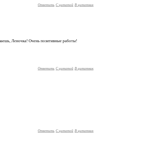
Ответить
С цитатой
В цитатник
елаешь, Леночка! Очень позитивные работы!
Ответить
С цитатой
В цитатник
Ответить
С цитатой
В цитатник