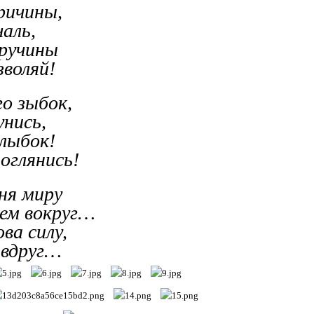
ричины,
аль,
кручины
зволяй!
о зыбок,
унись,
улыбок!
оглянись!
ня миру
ем вокруг…
ва силу,
 вдруг…