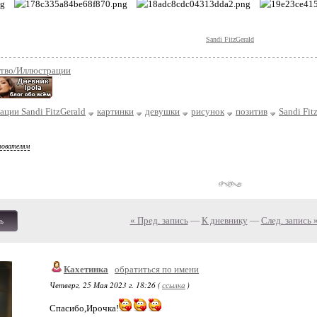
Sandi FitzGerald
ство/Иллюстрации
ции Sandi FitzGerald
картинки
девушки
рисунок
позитив
Sandi Fit
зователям
« Пред. запись
—
К дневнику
—
След. запись 
ь
Кахетинка
обратиться по имени
Четверг, 25 Мая 2023 г. 18:26 (
ссылка
)
Спасибо,Ирочка!