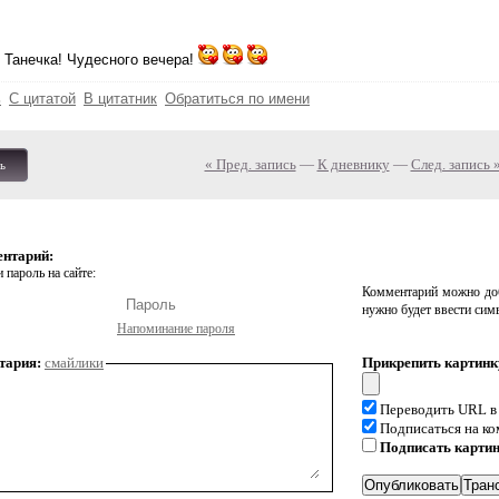
 Танечка! Чудесного вечера!
ь
С цитатой
В цитатник
Обратиться по имени
« Пред. запись
—
К дневнику
—
След. запись 
ь
ентарий:
 пароль на сайте:
Комментарий можно доб
нужно будет ввести сим
Напоминание пароля
тария:
смайлики
Прикрепить картинк
Переводить URL в
Подписаться на к
Подписать карти