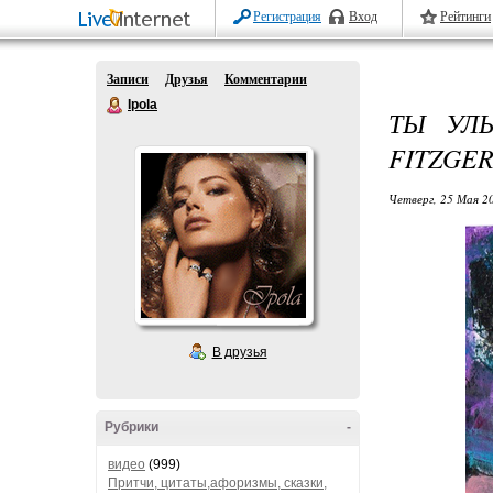
Регистрация
Вход
Рейтинги
Записи
Друзья
Комментарии
Ipola
ТЫ УЛ
FITZGE
Четверг, 25 Мая 20
В друзья
Рубрики
-
видео
(999)
Притчи, цитаты,афоризмы, сказки,