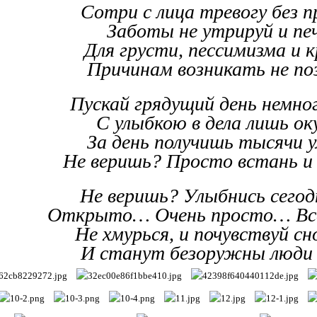
Сотри с лица тревогу без п
Заботы не утрируй и печ
Для грусти, пессимизма и 
Причинам возникать не по
Пускай грядущий день немног
С улыбкою в дела лишь ок
За день получишь тысячи 
Не веришь? Просто встань и 
Не веришь? Улыбнись сегод
Открыто… Очень просто… Вс
Не хмурься, и почувствуй сно
И станут безоружны люди