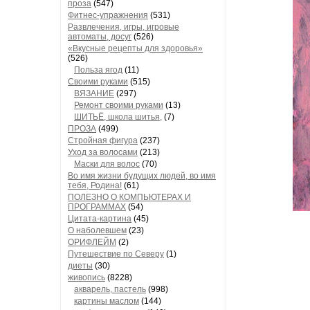
проза
(547)
Фитнес-упражнения
(531)
Развлечения, игры, игровые
автоматы, досуг
(526)
«Вкусные рецепты для здоровья»
(526)
Польза ягод
(11)
Своими руками
(515)
ВЯЗАНИЕ
(297)
Ремонт своими руками
(13)
ШИТЬЁ, школа шитья,
(7)
ПРОЗА
(499)
Стройная фигура
(237)
Уход за волосами
(213)
Маски для волос
(70)
Во имя жизни будущих людей, во имя
тебя, Родина!
(61)
ПОЛЕЗНО О КОМПЬЮТЕРАХ И
ПРОГРАММАХ
(54)
Цитата-картина
(45)
О наболевшем
(23)
ОРИФЛЕЙМ
(2)
Путешествие по Северу
(1)
диеты
(30)
живопись
(8228)
акварель, пастель
(998)
картины маслом
(144)