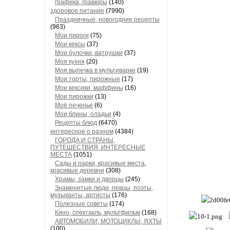
графика, гравюры
(140)
здоровое питание
(7990)
Праздничные, новогодние рецепты
(963)
Мои пироги
(75)
Мои кексы
(37)
Мои булочки, ватрушки
(37)
Моя кухня
(20)
Моя выпечка в мультиварке
(19)
Мои торты, пирожные
(17)
Мои кексики, маффины
(16)
Мои пирожки
(13)
Моё печенье
(6)
Мои блины, оладьи
(4)
Рецепты блюд
(6470)
интересное о разном
(4384)
ГОРОДА И СТРАНЫ,
ПУТЕШЕСТВИЯ, ИНТЕРЕСНЫЕ
МЕСТА
(1051)
Сады и парки, красивые места,
красивые деревни
(308)
Храмы, замки и дворцы
(245)
Знаменитые люди, певцы, поэты,
музыканты, артисты
(176)
Полезные советы
(174)
Кино, спектакль, мультфильм
(168)
АВТОМОБИЛИ, МОТОЦИКЛЫ, ЯХТЫ
(100)