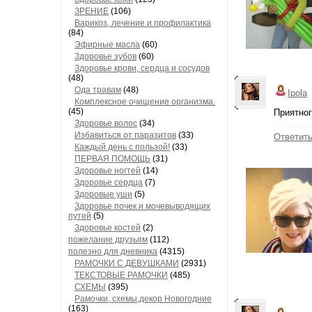
ЗРЕНИЕ
(106)
Варикоз, лечение и профилактика
(84)
Эфирные масла
(60)
Здоровье зубов
(60)
Здоровье крови, сердца и сосудов
(48)
Ода травам
(48)
Ipola
Комплексное очищение организма.
(45)
Приятног
Здоровье волос
(34)
Избавиться от паразитов
(33)
Ответит
Каждый день с пользой!
(33)
ПЕРВАЯ ПОМОЩЬ
(31)
Здоровье ногтей
(14)
Здоровье сердца
(7)
Здоровые уши
(5)
Здоровье почек и мочевыводящих
путей
(5)
Здоровье костей
(2)
пожелание друзьям
(112)
полезно для дневника
(4315)
РАМОЧКИ С ДЕВУШКАМИ
(2931)
ТЕКСТОВЫЕ РАМОЧКИ
(485)
СХЕМЫ
(395)
Рамочки, схемы,декор Новогодние
(163)