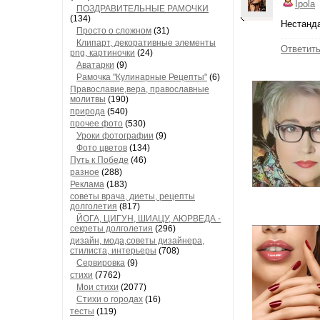
Ipola
ПОЗДРАВИТЕЛЬНЫЕ РАМОЧКИ
(134)
Нестанда
Просто о сложном
(31)
Клипарт, декоративные элементы
Ответит
png, картиночки
(24)
Аватарки
(9)
Рамочка "Кулинарные Рецепты"
(6)
Православие,вера, православные
молитвы
(190)
природа
(540)
прочее фото
(530)
Уроки фотографии
(9)
Фото цветов
(134)
Путь к Победе
(46)
разное
(288)
Реклама
(183)
советы врача, диеты, рецепты
долголетия
(817)
ЙОГА, ЦИГУН, ШИАЦУ, АЮРВЕДА -
секреты долголетия
(296)
дизайн, мода,советы дизайнера,
стилиста, интерьеры
(708)
Сервировка
(9)
стихи
(7762)
Мои стихи
(2077)
Стихи о городах
(16)
тесты
(119)