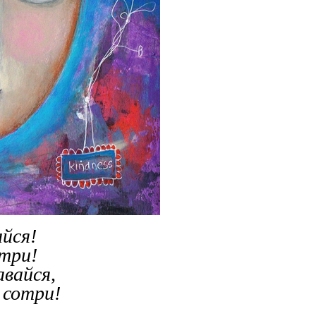
айся!
отри!
авайся,
 сотри!