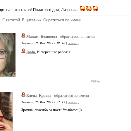
ртные, это точно! Приятного дня, Лизонька!
ь
С цитатой
В цитатник
Обратиться по имени
Мадам_Беликова
обратиться по имени
Пятница, 26 Мая 2023 г. 05:40 (
ссылка
)
Ipola
, Интересные работы.
Елена_Краева
обратиться по имени
Пятница, 26 Мая 2023 г. 15:13 (
ссылка
)
Ирочка, спасибо за пост! Улыбаюсь))