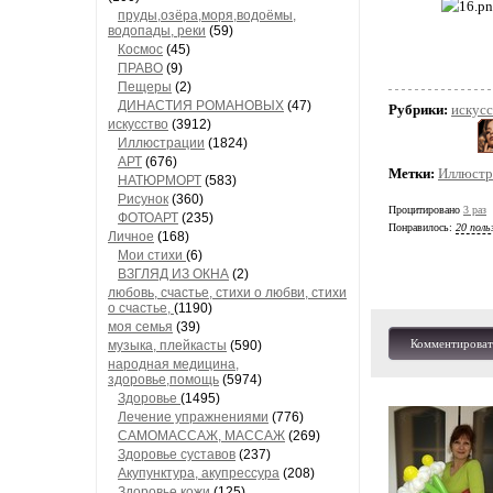
пруды,озёра,моря,водоёмы,
водопады, реки
(59)
Космос
(45)
ПРАВО
(9)
Пещеры
(2)
ДИНАСТИЯ РОМАНОВЫХ
(47)
Рубрики:
искус
искусство
(3912)
Иллюстрации
(1824)
АРТ
(676)
Метки:
Иллюстра
НАТЮРМОРТ
(583)
Рисунок
(360)
Процитировано
3 раз
ФОТОАРТ
(235)
Понравилось:
20 поль
Личное
(168)
Мои стихи
(6)
ВЗГЛЯД ИЗ ОКНА
(2)
любовь, счастье, стихи о любви, стихи
о счастье,
(1190)
моя семья
(39)
Комментироват
музыка, плейкасты
(590)
народная медицина,
здоровье,помощь
(5974)
Здоровье
(1495)
Лечение упражнениями
(776)
САМОМАССАЖ, МАССАЖ
(269)
Здоровье суставов
(237)
Акупунктура, акупрессура
(208)
Здоровье кожи
(125)