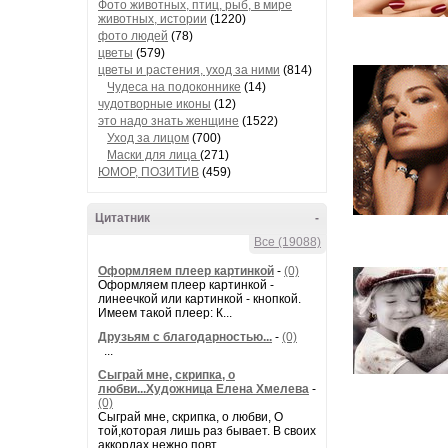
Фото животных, птиц, рыб, в мире
животных, истории
(1220)
фото людей
(78)
цветы
(579)
цветы и растения, уход за ними
(814)
Чудеса на подоконнике
(14)
чудотворные иконы
(12)
это надо знать женщине
(1522)
Уход за лицом
(700)
Маски для лица
(271)
ЮМОР, ПОЗИТИВ
(459)
Цитатник
-
Все (19088)
Оформляем плеер картинкой
-
(0)
Оформляем плеер картинкой -
линеечкой или картинкой - кнопкой.
Имеем такой плеер: К...
Друзьям с благодарностью...
-
(0)
...
Сыграй мне, скрипка, о
любви...Художница Елена Хмелева
-
(0)
Сыграй мне, скрипка, о любви, О
той,которая лишь раз бывает. В своих
аккордах нежно повт...