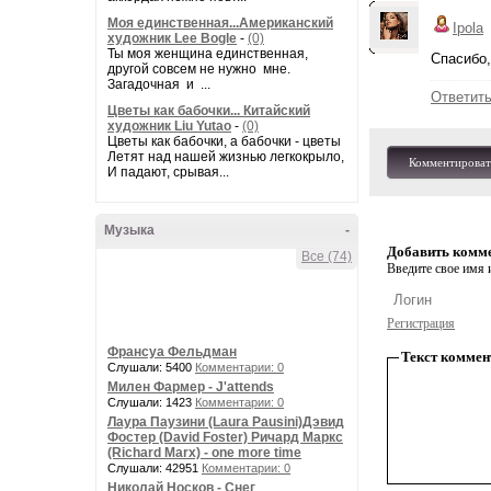
Моя единственная...Американский
Ipola
художник Lee Bogle
-
(0)
Ты моя женщина единственная,
Спасибо,
другой совсем не нужно мне.
Загадочная и ...
Ответит
Цветы как бабочки... Китайский
художник Liu Yutao
-
(0)
Цветы как бабочки, а бабочки - цветы
Летят над нашей жизнью легкокрыло,
Комментироват
И падают, срывая...
Музыка
-
Добавить комм
Все (74)
Введите свое имя и
Регистрация
Франсуа Фельдман
Текст коммен
Слушали: 5400
Комментарии: 0
Милен Фармер - J'attends
Слушали: 1423
Комментарии: 0
Лаура Паузини (Laura Pausini)Дэвид
Фостер (David Foster) Ричард Маркс
(Richard Marx) - one more time
Слушали: 42951
Комментарии: 0
Николай Носков - Снег