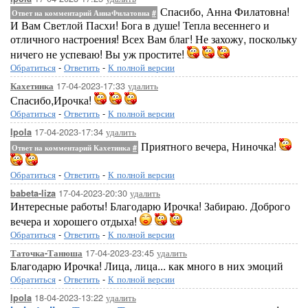
Спасибо, Анна Филатовна!
Ответ на комментарий АннаФилатовна
#
И Вам Светлой Пасхи! Бога в душе! Тепла весеннего и
отличного настроения! Всех Вам благ! Не захожу, поскольку
ничего не успеваю! Вы уж простите!
Обратиться
-
Ответить
-
К полной версии
17-04-2023-17:33
удалить
Кахетинка
Спасибо,Ирочка!
Обратиться
-
Ответить
-
К полной версии
17-04-2023-17:34
удалить
Ipola
Приятного вечера, Ниночка!
Ответ на комментарий Кахетинка
#
Обратиться
-
Ответить
-
К полной версии
17-04-2023-20:30
удалить
babeta-liza
Интересные работы! Благодарю Ирочка! Забираю. Доброго
вечера и хорошего отдыха!
Обратиться
-
Ответить
-
К полной версии
17-04-2023-23:45
удалить
Таточка-Танюша
Благодарю Ирочка! Лица, лица... как много в них эмоций
Обратиться
-
Ответить
-
К полной версии
18-04-2023-13:22
удалить
Ipola