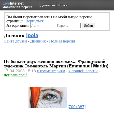
Live
Internet
Дневники
Личка
мобильная версия
Вы были перенаправлены на мобильную версию
страницы.
Вернуться!
Авторизация
Дневник
Ipola
Лента друзей
-
Дневник
-
Полная версия
Не бывает двух женщин похожих... Французский
художник Эммануэль Мартин (Emmanuel Martin)
17-04-2023 15:18
к комментариям
-
к полной версии
-
понравилось!
[700x387]