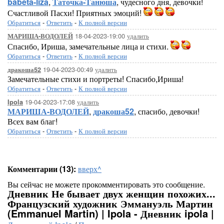
babeta-liza
,
Таточка-Танюша
, чудесного дня, девочки!
Счастливой Пасхи! Приятных эмоций!
Обратиться
-
Ответить
-
К полной версии
18-04-2023-19:00
удалить
МАРИША-ВОДОЛЕЙ
Спасибо, Ириша, замечательные лица и стихи.
Обратиться
-
Ответить
-
К полной версии
19-04-2023-00:49
удалить
дракоша52
Замечательные стихи и портреты! Спасибо,Ириша!
Обратиться
-
Ответить
-
К полной версии
19-04-2023-17:08
удалить
Ipola
МАРИША-ВОДОЛЕЙ
,
дракоша52
, спасибо, девочки!
Всех вам благ!
Обратиться
-
Ответить
-
К полной версии
Комментарии (13):
вверх^
Вы сейчас не можете прокомментировать это сообщение.
Дневник Не бывает двух женщин похожих...
Французский художник Эммануэль Мартин
(Emmanuel Martin) | Ipola - Дневник ipola |