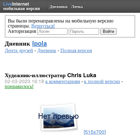
Live
Internet
Дневники
Личка
мобильная версия
Вы были перенаправлены на мобильную версию
страницы.
Вернуться!
Авторизация
Дневник
Ipola
Лента друзей
-
Дневник
-
Полная версия
Художник-иллюстратор Chris Luka
02-03-2023 16:18
к комментариям
-
к полной версии
-
понравилось!
[515x700]