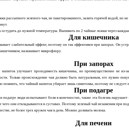
жки рассыпного зеленого чая, не пакетированного, залить горячей водой, но не
инут.
 остудить до нужной температуры. Выпивать по 2 чайные ложки через каждые д
Для кишечника
зывает слабительный эффект, поэтому он так эффективен при запорах. Он устр
кишечником, налаживает микрофлору.
При запорах
 напиток улучшает проходимость кишечника, но преимущественно не из-за 
ости. Только происхождение чая должно быть натуральным, его нужно покуп
о помнить, что чайный напиток убирает лишь симптомы, поэтому не следует ег
При подагре
ри подагре люди испытывают боли в конечностях, также эта болезнь нарушает
те чего они откладываются в суставах. Поэтому зеленый чай незаменим при под
естве, не более трех кружек чая в день. Можно доливать молока.
Для печени