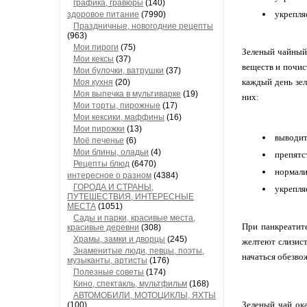
графика, гравюры
(140)
укрепля
здоровое питание
(7990)
Праздничные, новогодние рецепты
(963)
Мои пироги
(75)
Зеленый чайный 
Мои кексы
(37)
веществ и почис
Мои булочки, ватрушки
(37)
каждый день зел
Моя кухня
(20)
Моя выпечка в мультиварке
(19)
них:
Мои торты, пирожные
(17)
Мои кексики, маффины
(16)
Мои пирожки
(13)
выводит
Моё печенье
(6)
Мои блины, оладьи
(4)
препятс
Рецепты блюд
(6470)
нормали
интересное о разном
(4384)
ГОРОДА И СТРАНЫ,
укрепля
ПУТЕШЕСТВИЯ, ИНТЕРЕСНЫЕ
МЕСТА
(1051)
Сады и парки, красивые места,
При панкреатит
красивые деревни
(308)
Храмы, замки и дворцы
(245)
желтеют слизист
Знаменитые люди, певцы, поэты,
начаться обезво
музыканты, артисты
(176)
Полезные советы
(174)
Кино, спектакль, мультфильм
(168)
АВТОМОБИЛИ, МОТОЦИКЛЫ, ЯХТЫ
Зеленый чай ок
(100)