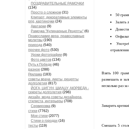
ПОЗДРАВИТЕЛЬНЫЕ РАМОЧКИ
(134)
Просто о сложном
(31)
50 грам
Клипарт, декоративные элементы
png, картиночки
(24)
Залить 
Аватарки
(9)
Довести
Рамочка "Кулинарные Рецепты"
(6)
Православие,вера, православные
Отфильт
молитвы
(190)
Употре
природа
(540)
прочее фото
(530)
отравления.
Уроки фотографии
(9)
Фото цветов
(134)
Путь к Победе
(46)
разное
(288)
Взять 100 грам
Реклама
(183)
советы врача, диеты, рецепты
размешать и зал
долголетия
(817)
несколько раз за 
ЙОГА, ЦИГУН, ШИАЦУ, АЮРВЕДА -
секреты долголетия
(296)
дизайн, мода,советы дизайнера,
стилиста, интерьеры
(708)
Заварить крепки
Сервировка
(9)
стихи
(7762)
Мои стихи
(2077)
Стихи о городах
(16)
Смешать 5 стол
тесты
(119)