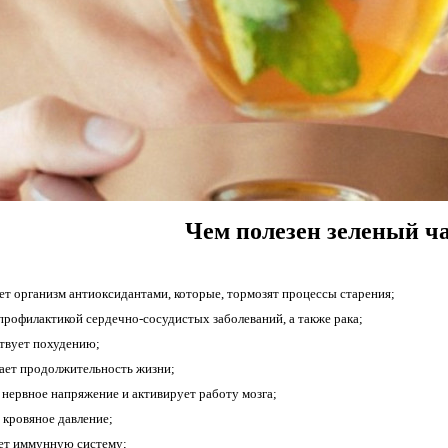
Чем полезен зеленый ч
ет организм антиоксидантами, которые, тормозят процессы старения;
профилактикой сердечно-сосудистых заболеваний, а также рака;
твует похудению;
ает продолжительность жизни;
 нервное напряжение и активирует работу мозга;
 кровяное давление;
ет иммунную систему;