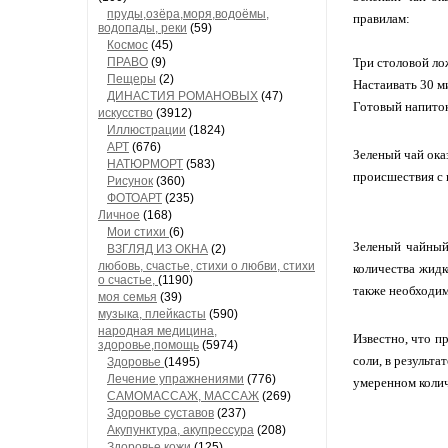
пруды,озёра,моря,водоёмы,
правилам:
водопады, реки
(59)
Космос
(45)
ПРАВО
(9)
Три столовой ло
Пещеры
(2)
Настаивать 30 м
ДИНАСТИЯ РОМАНОВЫХ
(47)
Готовый напиток
искусство
(3912)
Иллюстрации
(1824)
АРТ
(676)
Зеленый чай ока
НАТЮРМОРТ
(583)
происшествия с 
Рисунок
(360)
ФОТОАРТ
(235)
Личное
(168)
Мои стихи
(6)
Зеленый чайный
ВЗГЛЯД ИЗ ОКНА
(2)
любовь, счастье, стихи о любви, стихи
количества жидк
о счастье,
(1190)
также необходим
моя семья
(39)
музыка, плейкасты
(590)
народная медицина,
Известно, что п
здоровье,помощь
(5974)
соли, в результа
Здоровье
(1495)
Лечение упражнениями
(776)
умеренном колич
САМОМАССАЖ, МАССАЖ
(269)
Здоровье суставов
(237)
Акупунктура, акупрессура
(208)
Здоровье кожи
(125)