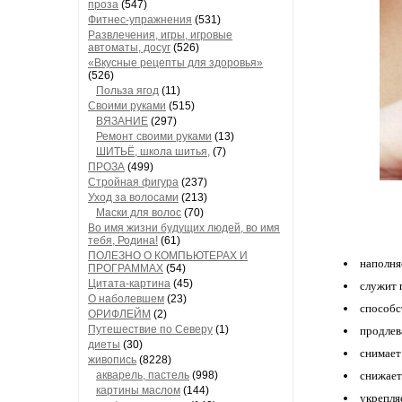
проза
(547)
Фитнес-упражнения
(531)
Развлечения, игры, игровые
автоматы, досуг
(526)
«Вкусные рецепты для здоровья»
(526)
Польза ягод
(11)
Своими руками
(515)
ВЯЗАНИЕ
(297)
Ремонт своими руками
(13)
ШИТЬЁ, школа шитья,
(7)
ПРОЗА
(499)
Стройная фигура
(237)
Уход за волосами
(213)
Маски для волос
(70)
Во имя жизни будущих людей, во имя
тебя, Родина!
(61)
ПОЛЕЗНО О КОМПЬЮТЕРАХ И
наполня
ПРОГРАММАХ
(54)
Цитата-картина
(45)
служит 
О наболевшем
(23)
способс
ОРИФЛЕЙМ
(2)
Путешествие по Северу
(1)
продлев
диеты
(30)
снимает
живопись
(8228)
акварель, пастель
(998)
снижает
картины маслом
(144)
укрепля