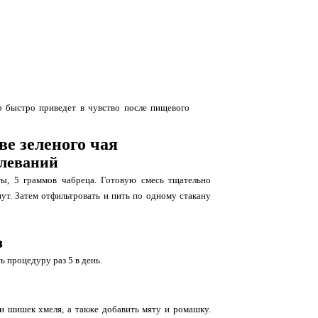
р быстро приведет в чувство после пищевого
е зеленого чая
леваний
ты, 5 граммов чабреца. Готовую смесь тщательно
ут. Затем отфильтровать и пить по одному стакану
з
ь процедуру раз 5 в день.
и шишек хмеля, а также добавить мяту и ромашку.