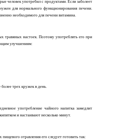
рые человек употребил с продуктами. Если заболеет
, нужен для нормального функционирования печени.
изненно необходимого для печени витамина.
х травяных настоек. Поэтому употреблять его при
дующим улучшениям:
 более трех кружек в день.
едневное употребление чайного напитка замедлит
кипятком и настаивают несколько минут.
 пищевого отравления его следует готовить так: