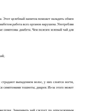
ра. Этот целебный напиток поможет наладить обмен
диабетом работа всех органов нарушена. Употребляя
ые симптомы диабета. Чем полезен зеленый чай для
ний;
страдают выпадением волос, у них слоятся ногти,
тся симптомами тошноты, диареи. Из-за этого может
желудка. Заваривать чай следует по определенным