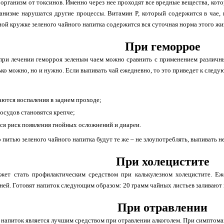
организм от токсинов. Именно через нее проходят все вредные вещества, кото
ганизме нарушатся другие процессы. Витамин P, который содержится в чае
ной кружке зеленого чайного напитка содержится вся суточная норма этого ж
При геморрое
при лечении геморроя зеленым чаем можно сравнить с применением различны
ько можно, но и нужно. Если выпивать чай ежедневно, то это приведет к сле
ются воспаления в заднем проходе;
сосудов становятся крепче;
ся риск появления гнойных осложнений и диареи.
питью зеленого чайного напитка будут те же – не злоупотреблять, выпивать не
При холецистите
жет стать профилактическим средством при калькулезном холецистите. Еж
ней. Готовят напиток следующим образом: 20 грамм чайных листьев заливают 
При отравлении
напиток является лучшим средством при отравлении алкоголем. При симптомах