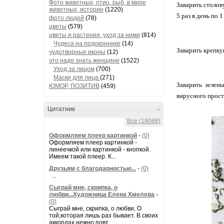
Фото животных, птиц, рыб, в мире
Заварить столов
животных, истории
(1220)
5 раз в день по 
фото людей
(78)
цветы
(579)
цветы и растения, уход за ними
(814)
Чудеса на подоконнике
(14)
Заварить крепку
чудотворные иконы
(12)
это надо знать женщине
(1522)
Уход за лицом
(700)
Маски для лица
(271)
Заварить зелен
ЮМОР, ПОЗИТИВ
(459)
вирусного прост
Цитатник
-
Все (19088)
Оформляем плеер картинкой
-
(0)
Оформляем плеер картинкой -
линеечкой или картинкой - кнопкой.
Имеем такой плеер: К...
Друзьям с благодарностью...
-
(0)
...
Сыграй мне, скрипка, о
любви...Художница Елена Хмелева
-
(0)
Сыграй мне, скрипка, о любви, О
той,которая лишь раз бывает. В своих
аккордах нежно повт...