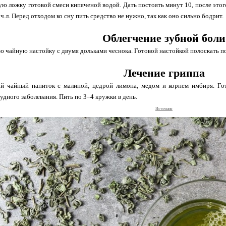
ую ложку готовой смеси кипяченой водой. Дать постоять минут 10, после это
1 ч.л. Перед отходом ко сну пить средство не нужно, так как оно сильно бодрит.
Облегчение зубной боли
ю чайную настойку с двумя дольками чеснока. Готовой настойкой полоскать по
Лечение гриппа
ый чайный напиток с малиной, цедрой лимона, медом и корнем имбиря. Г
удного заболевания. Пить по 3–4 кружки в день.
Источние