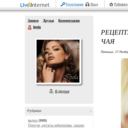
Регистрация
Вход
Рейтинги
Записи
Друзья
Комментарии
Ipola
РЕЦЕП
ЧАЯ
Пятница, 25 Ноябр
В друзья
Рубрики
-
видео
(999)
Притчи, цитаты,афоризмы, сказки,