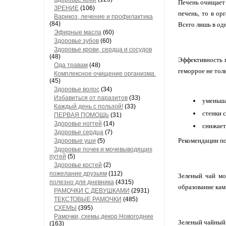
Печень очищает 
ЗРЕНИЕ
(106)
печень, то в ор
Варикоз, лечение и профилактика
(84)
Всего лишь в од
Эфирные масла
(60)
Здоровье зубов
(60)
Здоровье крови, сердца и сосудов
(48)
Эффективность 
Ода травам
(48)
геморрое не тол
Комплексное очищение организма.
(45)
Здоровье волос
(34)
Избавиться от паразитов
(33)
уменьша
Каждый день с пользой!
(33)
стенки 
ПЕРВАЯ ПОМОЩЬ
(31)
Здоровье ногтей
(14)
снижает
Здоровье сердца
(7)
Рекомендации по 
Здоровые уши
(5)
Здоровье почек и мочевыводящих
путей
(5)
Здоровье костей
(2)
пожелание друзьям
(112)
Зеленый чай мо
полезно для дневника
(4315)
образование кам
РАМОЧКИ С ДЕВУШКАМИ
(2931)
ТЕКСТОВЫЕ РАМОЧКИ
(485)
СХЕМЫ
(395)
Рамочки, схемы,декор Новогодние
Зеленый чайный 
(163)