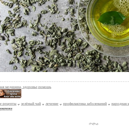
ная медицина, здоровье,помощь
е рецепты
зелёный чай
лечение
профилактика заболеваний
народная 
зователям