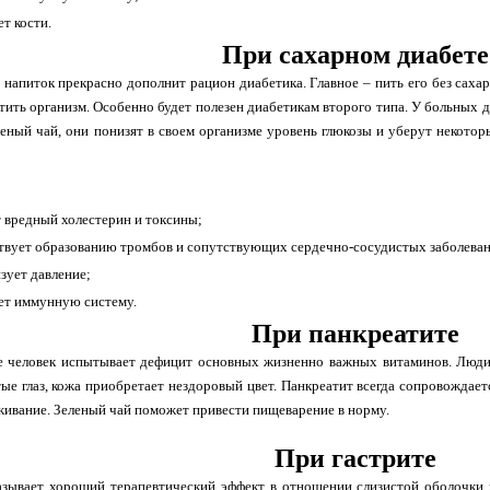
ет кости.
При сахарном диабете
напиток прекрасно дополнит рацион диабетика. Главное – пить его без саха
тить организм. Особенно будет полезен диабетикам второго типа. У больных 
еный чай, они понизят в своем организме уровень глюкозы и уберут некотор
 вредный холестерин и токсины;
твует образованию тромбов и сопутствующих сердечно-сосудистых заболева
зует давление;
ет иммунную систему.
При панкреатите
е человек испытывает дефицит основных жизненно важных витаминов. Люди 
ые глаз, кожа приобретает нездоровый цвет. Панкреатит всегда сопровождае
живание. Зеленый чай поможет привести пищеварение в норму.
При гастрите
азывает хороший терапевтический эффект в отношении слизистой оболочки 