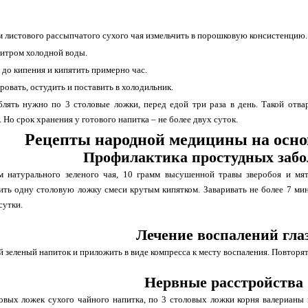
м листового рассыпчатого сухого чая измельчить в порошковую консистенцию.
литром холодной воды.
 до кипения и кипятить примерно час.
ровать, остудить и поставить в холодильник.
блять нужно по 3 столовые ложки, перед едой три раза в день. Такой отва
 Но срок хранения у готового напитка – не более двух суток.
Рецепты народной медицины на основ
Профилактика простудных забо
м натурального зеленого чая, 10 грамм высушенной травы зверобоя и мя
ить одну столовую ложку смеси крутым кипятком. Заваривать не более 7 мин
сутки.
Лечение воспалений гла
й зеленый напиток и приложить в виде компресса к месту воспаления. Повторят
Нервные расстройства
овых ложек сухого чайного напитка, по 3 столовых ложки корня валерианы 