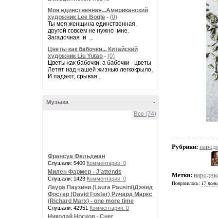
Моя единственная...Американский
художник Lee Bogle
-
(0)
Ты моя женщина единственная,
другой совсем не нужно мне.
Загадочная и ...
Цветы как бабочки... Китайский
художник Liu Yutao
-
(0)
Цветы как бабочки, а бабочки - цветы
Летят над нашей жизнью легкокрыло,
И падают, срывая...
Музыка
-
Все (74)
Рубрики:
народ
Франсуа Фельдман
Слушали: 5400
Комментарии: 0
Милен Фармер - J'attends
Метки:
народны
Слушали: 1423
Комментарии: 0
Понравилось:
17 поль
Лаура Паузини (Laura Pausini)Дэвид
Фостер (David Foster) Ричард Маркс
(Richard Marx) - one more time
Слушали: 42951
Комментарии: 0
Николай Носков - Снег