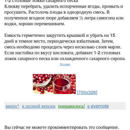
1-2 столовые ложки сахарного песка
Клюкву перебрать, удалить испорченные ягоды, промыть и
просушить. Растолочь плоды в однородную смесь. В
полученное ягодное пюре добавляем ½ литра самогона или
водки, хорошо перемешиваем.
Емкость герметично закрутить крышкой и убрать на 15
дней в темное место, периодически взбалтывая. Затем,
смесь необходимо процедить через несколько слоев марли.
Если настойка по вкусу кисловата, добавьте 1-2 столовых
ложек сахарного песка или охлажденного сахарного сиропа.
Источник
[700x326]
вверх^
к полной версии
понравилось!
в evernote
Вы сейчас не можете прокомментировать это сообщение.