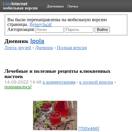
Live
Internet
Дневники
Личка
мобильная версия
Вы были перенаправлены на мобильную версию
страницы.
Вернуться!
Авторизация
Дневник
Ipola
Лента друзей
-
Дневник
-
Полная версия
Лечебные и полезные рецепты клюквенных
настоек
14-09-2022 14:48
к комментариям
-
к полной версии
-
понравилось!
[700x466]