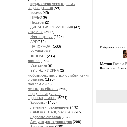
пруды,озёра,моря,водоёмы,
водопады, реки
(59)
Космос
(45)
ПРАВО
(9)
Пещеры
(2)
ДИНАСТИЯ РОМАНОВЫХ
(47)
искусство
(3912)
Иллюстрации
(1824)
АРТ
(676)
НАТЮРМОРТ
(583)
Рубрики:
стихи
Рисунок
(360)
ФОТОАРТ
(235)
Личное
(168)
Метки:
Галина 
Мои стихи
(6)
Понравилось:
24 поль
ВЗГЛЯД ИЗ ОКНА
(2)
любовь, счастье, стихи о любви, стихи
о счастье,
(1190)
моя семья
(39)
музыка, плейкасты
(590)
народная медицина,
здоровье,помощь
(5974)
Здоровье
(1495)
Лечение упражнениями
(776)
САМОМАССАЖ, МАССАЖ
(269)
Здоровье суставов
(237)
Акупунктура, акупрессура
(208)
Здоровье кожи
(125)