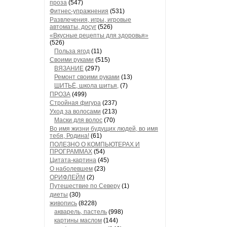
проза
(547)
Фитнес-упражнения
(531)
Развлечения, игры, игровые
автоматы, досуг
(526)
«Вкусные рецепты для здоровья»
(526)
Польза ягод
(11)
Своими руками
(515)
ВЯЗАНИЕ
(297)
Ремонт своими руками
(13)
ШИТЬЁ, школа шитья,
(7)
ПРОЗА
(499)
Стройная фигура
(237)
Уход за волосами
(213)
Маски для волос
(70)
Во имя жизни будущих людей, во имя
тебя, Родина!
(61)
ПОЛЕЗНО О КОМПЬЮТЕРАХ И
ПРОГРАММАХ
(54)
Цитата-картина
(45)
О наболевшем
(23)
ОРИФЛЕЙМ
(2)
Путешествие по Северу
(1)
диеты
(30)
живопись
(8228)
акварель, пастель
(998)
картины маслом
(144)