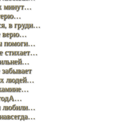
их минут…
отерю…
я, в груди…
е верю…
ты помоги…
не стихает…
сильней…
 забывает
ых людей…
 камине…
о годА…
мы любили…
 навсегда…