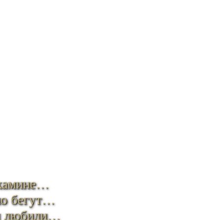
 камине…
но бегут…
мы любили…