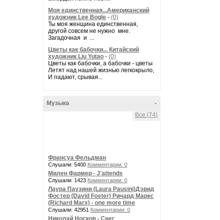
Моя единственная...Американский
художник Lee Bogle
-
(0)
Ты моя женщина единственная,
другой совсем не нужно мне.
Загадочная и ...
Цветы как бабочки... Китайский
художник Liu Yutao
-
(0)
Цветы как бабочки, а бабочки - цветы
Летят над нашей жизнью легкокрыло,
И падают, срывая...
Музыка
-
Все (74)
Франсуа Фельдман
Слушали: 5400
Комментарии: 0
Милен Фармер - J'attends
Слушали: 1423
Комментарии: 0
Лаура Паузини (Laura Pausini)Дэвид
Фостер (David Foster) Ричард Маркс
(Richard Marx) - one more time
Слушали: 42951
Комментарии: 0
Николай Носков - Снег