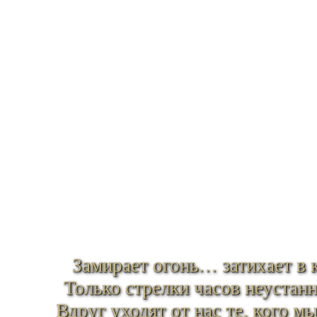
Замирает огонь… затихает в
Только стрелки часов неустан
Вдруг уходят от нас те, кого 