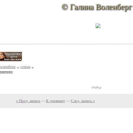
© Галина Воленберг
Воленберг
стихи
зователям
« Пред. запись
—
К дневнику
—
След. запись »