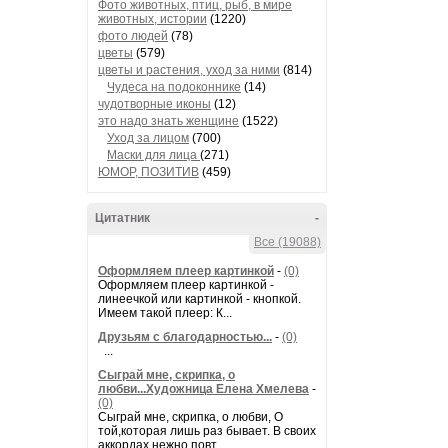
Фото животных, птиц, рыб, в мире
животных, истории
(1220)
фото людей
(78)
цветы
(579)
цветы и растения, уход за ними
(814)
Чудеса на подоконнике
(14)
чудотворные иконы
(12)
это надо знать женщине
(1522)
Уход за лицом
(700)
Маски для лица
(271)
ЮМОР, ПОЗИТИВ
(459)
Цитатник
-
Все (19088)
Оформляем плеер картинкой
-
(0)
Оформляем плеер картинкой -
линеечкой или картинкой - кнопкой.
Имеем такой плеер: К...
Друзьям с благодарностью...
-
(0)
...
Сыграй мне, скрипка, о
любви...Художница Елена Хмелева
-
(0)
Сыграй мне, скрипка, о любви, О
той,которая лишь раз бывает. В своих
аккордах нежно повт...