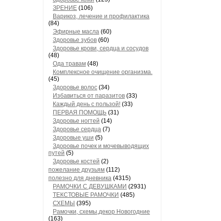
ЗРЕНИЕ
(106)
Варикоз, лечение и профилактика
(84)
Эфирные масла
(60)
Здоровье зубов
(60)
Здоровье крови, сердца и сосудов
(48)
Ода травам
(48)
Комплексное очищение организма.
(45)
Здоровье волос
(34)
Избавиться от паразитов
(33)
Каждый день с пользой!
(33)
ПЕРВАЯ ПОМОЩЬ
(31)
Здоровье ногтей
(14)
Здоровье сердца
(7)
Здоровые уши
(5)
Здоровье почек и мочевыводящих
путей
(5)
Здоровье костей
(2)
пожелание друзьям
(112)
полезно для дневника
(4315)
РАМОЧКИ С ДЕВУШКАМИ
(2931)
ТЕКСТОВЫЕ РАМОЧКИ
(485)
СХЕМЫ
(395)
Рамочки, схемы,декор Новогодние
(163)