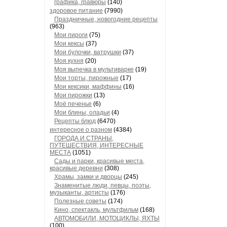
графика, гравюры
(140)
здоровое питание
(7990)
Праздничные, новогодние рецепты
(963)
Мои пироги
(75)
Мои кексы
(37)
Мои булочки, ватрушки
(37)
Моя кухня
(20)
Моя выпечка в мультиварке
(19)
Мои торты, пирожные
(17)
Мои кексики, маффины
(16)
Мои пирожки
(13)
Моё печенье
(6)
Мои блины, оладьи
(4)
Рецепты блюд
(6470)
интересное о разном
(4384)
ГОРОДА И СТРАНЫ,
ПУТЕШЕСТВИЯ, ИНТЕРЕСНЫЕ
МЕСТА
(1051)
Сады и парки, красивые места,
красивые деревни
(308)
Храмы, замки и дворцы
(245)
Знаменитые люди, певцы, поэты,
музыканты, артисты
(176)
Полезные советы
(174)
Кино, спектакль, мультфильм
(168)
АВТОМОБИЛИ, МОТОЦИКЛЫ, ЯХТЫ
(100)