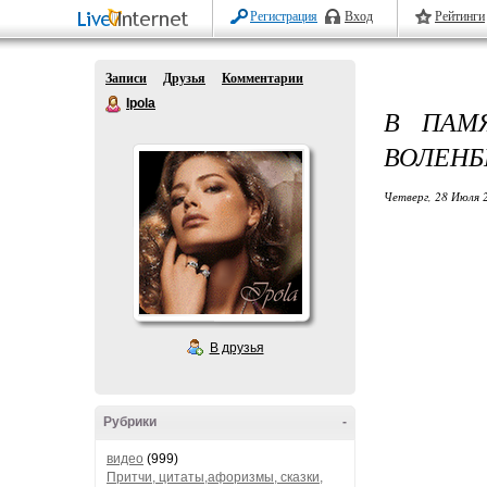
Регистрация
Вход
Рейтинги
Записи
Друзья
Комментарии
Ipola
В ПАМ
ВОЛЕНБ
Четверг, 28 Июля 
В друзья
Рубрики
-
видео
(999)
Притчи, цитаты,афоризмы, сказки,