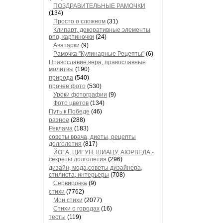
ПОЗДРАВИТЕЛЬНЫЕ РАМОЧКИ
(134)
Просто о сложном
(31)
Клипарт, декоративные элементы
png, картиночки
(24)
Аватарки
(9)
Рамочка "Кулинарные Рецепты"
(6)
Православие,вера, православные
молитвы
(190)
природа
(540)
прочее фото
(530)
Уроки фотографии
(9)
Фото цветов
(134)
Путь к Победе
(46)
разное
(288)
Реклама
(183)
советы врача, диеты, рецепты
долголетия
(817)
ЙОГА, ЦИГУН, ШИАЦУ, АЮРВЕДА -
секреты долголетия
(296)
дизайн, мода,советы дизайнера,
стилиста, интерьеры
(708)
Сервировка
(9)
стихи
(7762)
Мои стихи
(2077)
Стихи о городах
(16)
тесты
(119)