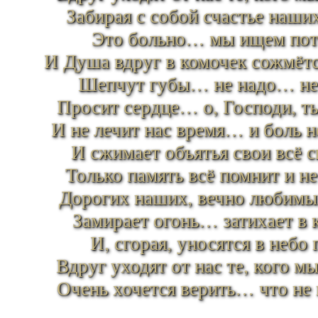
Забирая с собой счастье наш
Это больно… мы ищем п
И Душа вдруг в комочек сожмётс
Шепчут губы… не надо… н
Просит сердце… о, Господи, 
И не лечит нас время… и боль 
И сжимает объятья свои всё 
Только память всё помнит и не
Дорогих наших, вечно любим
Замирает огонь… затихает в
И, сгорая, уносятся в неб
Вдруг уходят от нас те, кого 
Очень хочется верить… что не