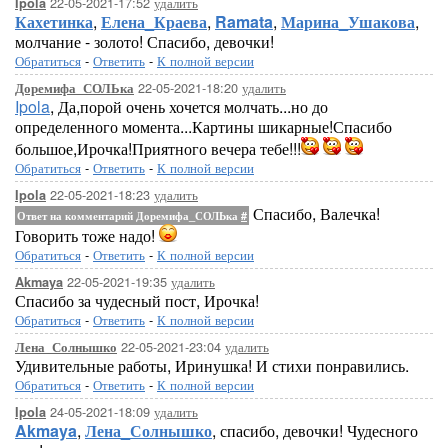
22-05-2021-17:52
удалить
Ipola
Кахетинка
,
Елена_Краева
,
Ramata
,
Марина_Ушакова
,
молчание - золото! Спасибо, девочки!
Обратиться
-
Ответить
-
К полной версии
22-05-2021-18:20
удалить
Доремифа_СОЛЬка
Ipola
, Да,порой очень хочется молчать...но до
определенного момента...Картины шикарные!Спасибо
большое,Ирочка!Приятного вечера тебе!!!
Обратиться
-
Ответить
-
К полной версии
22-05-2021-18:23
удалить
Ipola
Спасибо, Валечка!
Ответ на комментарий Доремифа_СОЛЬка
#
Говорить тоже надо!
Обратиться
-
Ответить
-
К полной версии
22-05-2021-19:35
удалить
Akmaya
Спасибо за чудесный пост, Ирочка!
Обратиться
-
Ответить
-
К полной версии
22-05-2021-23:04
удалить
Лена_Солнышко
Удивительные работы, Иринушка! И стихи понравились.
Обратиться
-
Ответить
-
К полной версии
24-05-2021-18:09
удалить
Ipola
Akmaya
,
Лена_Солнышко
, спасибо, девочки! Чудесного