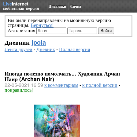
Live
Internet
Дневники
Личка
мобильная версия
Вы были перенаправлены на мобильную версию
страницы.
Вернуться!
Авторизация
Дневник
Ipola
Лента друзей
-
Дневник
-
Полная версия
Иногда полезно помолчать... Художник Арчан
Наир (Archan Nair)
22-05-2021 16:59
к комментариям
-
к полной версии
-
понравилось!