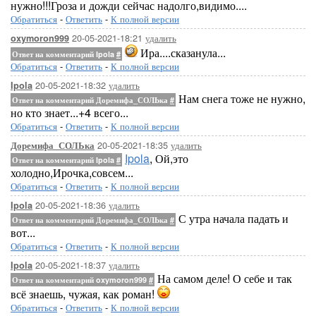
нужно!!!Гроза и дожди сейчас надолго,видимо....
Обратиться
-
Ответить
-
К полной версии
20-05-2021-18:21
удалить
oxymoron999
Ира....сказанула...
Ответ на комментарий Ipola
#
Обратиться
-
Ответить
-
К полной версии
20-05-2021-18:32
удалить
Ipola
Нам снега тоже не нужно,
Ответ на комментарий Доремифа_СОЛЬка
#
но кто знает...+4 всего...
Обратиться
-
Ответить
-
К полной версии
20-05-2021-18:35
удалить
Доремифа_СОЛЬка
Ipola
, Ой,это
Ответ на комментарий Ipola
#
холодно,Ирочка,совсем...
Обратиться
-
Ответить
-
К полной версии
20-05-2021-18:36
удалить
Ipola
С утра начала падать и
Ответ на комментарий Доремифа_СОЛЬка
#
вот...
Обратиться
-
Ответить
-
К полной версии
20-05-2021-18:37
удалить
Ipola
На самом деле! О себе и так
Ответ на комментарий oxymoron999
#
всё знаешь, чужая, как роман!
Обратиться
-
Ответить
-
К полной версии