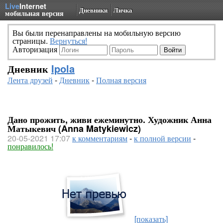
Live
Internet
Дневники
Личка
мобильная версия
Вы были перенаправлены на мобильную версию
страницы.
Вернуться!
Авторизация
Дневник
Ipola
Лента друзей
-
Дневник
-
Полная версия
Дано прожить, живи ежеминутно. Художник Анна
Матыкевич (Anna Matykiewicz)
20-05-2021 17:07
к комментариям
-
к полной версии
-
понравилось!
[показать]