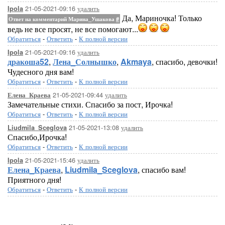
21-05-2021-09:16
удалить
Ipola
Да, Мариночка! Только
Ответ на комментарий Марина_Ушакова
#
ведь не все просят, не все помогают...
Обратиться
-
Ответить
-
К полной версии
21-05-2021-09:16
удалить
Ipola
дракоша52
,
Лена_Солнышко
,
Akmaya
, спасибо, девочки!
Чудесного дня вам!
Обратиться
-
Ответить
-
К полной версии
21-05-2021-09:44
удалить
Елена_Краева
Замечательные стихи. Спасибо за пост, Ирочка!
Обратиться
-
Ответить
-
К полной версии
21-05-2021-13:08
удалить
Liudmila_Sceglova
Спасибо,Ирочка!
Обратиться
-
Ответить
-
К полной версии
21-05-2021-15:46
удалить
Ipola
Елена_Краева
,
Liudmila_Sceglova
, спасибо вам!
Приятного дня!
Обратиться
-
Ответить
-
К полной версии