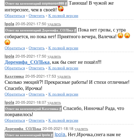
Танюша! В чужой же
Ответ на комментарий oxymoron999
#
интереснее, чем в своей!
Обратиться
-
Ответить
-
К полной версии
20-05-2021-17:50
удалить
Ipola
Пока нет грозы, с утра
Ответ на комментарий Доремифа_СОЛЬка
#
собирается, но пока нет! Приятного вечера, Валечка!
Обратиться
-
Ответить
-
К полной версии
20-05-2021-17:50
удалить
Ipola
Доремифа_СОЛЬка
, как бы снег не пошёл!!!
Обратиться
-
Ответить
-
К полной версии
20-05-2021-17:53
удалить
Кахетинка
Сколько эмоций?! Прекрасные работы! И стихи отличные!
Спасибо, Ирочка!
Обратиться
-
Ответить
-
К полной версии
20-05-2021-18:07
удалить
Ipola
Спасибо, Ниночка! Рада, что
Ответ на комментарий Кахетинка
#
понравилось!
Обратиться
-
Ответить
-
К полной версии
20-05-2021-18:18
удалить
Доремифа_СОЛЬка
Ipola
, Нет,Ирочка,снега нам не
Ответ на комментарий Ipola
#