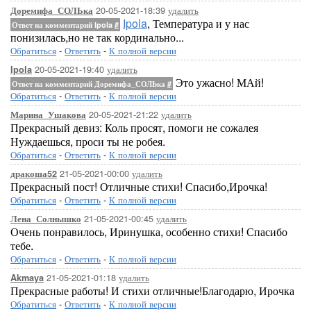
20-05-2021-18:39
удалить
Доремифа_СОЛЬка
Ipola
, Температура и у нас
Ответ на комментарий Ipola
#
понизилась,но не так кординально...
Обратиться
-
Ответить
-
К полной версии
20-05-2021-19:40
удалить
Ipola
Это ужасно! МАй!
Ответ на комментарий Доремифа_СОЛЬка
#
Обратиться
-
Ответить
-
К полной версии
20-05-2021-21:22
удалить
Марина_Ушакова
Прекрасный девиз: Коль просят, помоги не сожалея
Нуждаешься, проси ты не робея.
Обратиться
-
Ответить
-
К полной версии
21-05-2021-00:00
удалить
дракоша52
Прекрасный пост! Отличные стихи! Спасибо,Ирочка!
Обратиться
-
Ответить
-
К полной версии
21-05-2021-00:45
удалить
Лена_Солнышко
Очень понравилось, Иринушка, особенно стихи! Спасибо
тебе.
Обратиться
-
Ответить
-
К полной версии
21-05-2021-01:18
удалить
Akmaya
Прекрасные работы! И стихи отличные!Благодарю, Ирочка
Обратиться
-
Ответить
-
К полной версии