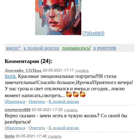
[700x693]
вверх^
к полной версии
понравилось!
в evernote
Комментарии (24):
20-05-2021-17:17
удалить
Доремифа_СОЛЬка
Ipola
, Красивые эмоциональные портреты!!!И стихи
замечательные!Спасибо большое,Ирочка!Приятного вечера!
У нас гроза и свет отключался и вчера,и сегодня...ловлю
момент написать,смотреть...
Обратиться
-
Ответить
-
К полной версии
20-05-2021-17:20
удалить
oxymoron999
Верно сказано - зачем лезть в чужую жизнь? Со своей бы
разобраться!
Обратиться
-
Ответить
-
К полной версии
20-05-2021-17:48
удалить
Ipola