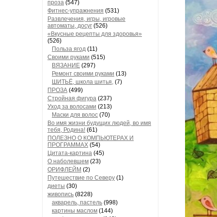
проза
(547)
Фитнес-упражнения
(531)
Развлечения, игры, игровые
автоматы, досуг
(526)
«Вкусные рецепты для здоровья»
(526)
Польза ягод
(11)
Своими руками
(515)
ВЯЗАНИЕ
(297)
Ремонт своими руками
(13)
ШИТЬЁ, школа шитья,
(7)
ПРОЗА
(499)
Стройная фигура
(237)
Уход за волосами
(213)
Маски для волос
(70)
Во имя жизни будущих людей, во имя
тебя, Родина!
(61)
ПОЛЕЗНО О КОМПЬЮТЕРАХ И
ПРОГРАММАХ
(54)
Цитата-картина
(45)
О наболевшем
(23)
ОРИФЛЕЙМ
(2)
Путешествие по Северу
(1)
диеты
(30)
живопись
(8228)
акварель, пастель
(998)
картины маслом
(144)