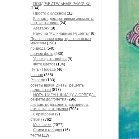
ПОЗДРАВИТЕЛЬНЫЕ РАМОЧКИ
(134)
Просто о сложном
(31)
Клипарт, декоративные элементы
png, картиночки
(24)
Аватарки
(9)
Рамочка "Кулинарные Рецепты"
(6)
Православие,вера, православные
молитвы
(190)
природа
(540)
прочее фото
(530)
Уроки фотографии
(9)
Фото цветов
(134)
Путь к Победе
(46)
разное
(288)
Реклама
(183)
советы врача, диеты, рецепты
долголетия
(817)
ЙОГА, ЦИГУН, ШИАЦУ, АЮРВЕДА -
секреты долголетия
(296)
дизайн, мода,советы дизайнера,
стилиста, интерьеры
(708)
Сервировка
(9)
стихи
(7762)
Мои стихи
(2077)
Стихи о городах
(16)
тесты
(119)