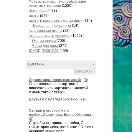
Фото животных, птиц, рыб, в мире
животных, истории
(1220)
фото людей
(78)
цветы
(579)
цветы и растения, уход за ними
(814)
Чудеса на подоконнике
(14)
чудотворные иконы
(12)
это надо знать женщине
(1522)
Уход за лицом
(700)
Маски для лица
(271)
ЮМОР, ПОЗИТИВ
(459)
Цитатник
-
Все (19088)
Оформляем плеер картинкой
-
(0)
Оформляем плеер картинкой -
линеечкой или картинкой - кнопкой.
Имеем такой плеер: К...
Друзьям с благодарностью...
-
(0)
...
Сыграй мне, скрипка, о
любви...Художница Елена Хмелева
-
(0)
Сыграй мне, скрипка, о любви, О
той,которая лишь раз бывает. В своих
аккордах нежно повт...