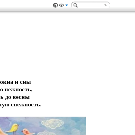
 окна и сны
ю нежность,
ть до весны
чную снежность.