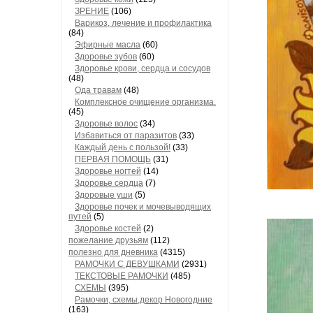
ЗРЕНИЕ
(106)
Варикоз, лечение и профилактика
(84)
Эфирные масла
(60)
Здоровье зубов
(60)
Здоровье крови, сердца и сосудов
(48)
Ода травам
(48)
Комплексное очищение организма.
(45)
Здоровье волос
(34)
Избавиться от паразитов
(33)
Каждый день с пользой!
(33)
ПЕРВАЯ ПОМОЩЬ
(31)
Здоровье ногтей
(14)
Здоровье сердца
(7)
Здоровые уши
(5)
Здоровье почек и мочевыводящих
путей
(5)
Здоровье костей
(2)
пожелание друзьям
(112)
полезно для дневника
(4315)
РАМОЧКИ С ДЕВУШКАМИ
(2931)
ТЕКСТОВЫЕ РАМОЧКИ
(485)
СХЕМЫ
(395)
Рамочки, схемы,декор Новогодние
(163)