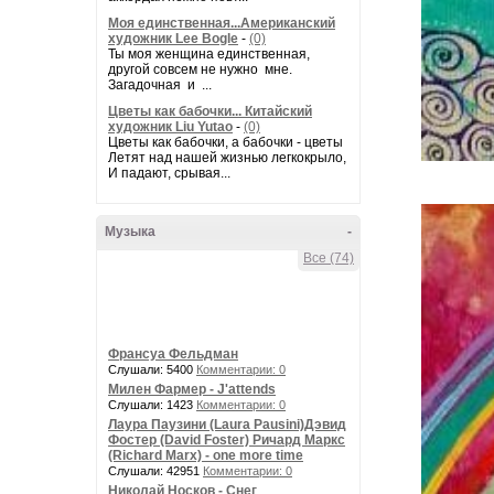
Моя единственная...Американский
художник Lee Bogle
-
(0)
Ты моя женщина единственная,
другой совсем не нужно мне.
Загадочная и ...
Цветы как бабочки... Китайский
художник Liu Yutao
-
(0)
Цветы как бабочки, а бабочки - цветы
Летят над нашей жизнью легкокрыло,
И падают, срывая...
Музыка
-
Все (74)
Франсуа Фельдман
Слушали: 5400
Комментарии: 0
Милен Фармер - J'attends
Слушали: 1423
Комментарии: 0
Лаура Паузини (Laura Pausini)Дэвид
Фостер (David Foster) Ричард Маркс
(Richard Marx) - one more time
Слушали: 42951
Комментарии: 0
Николай Носков - Снег