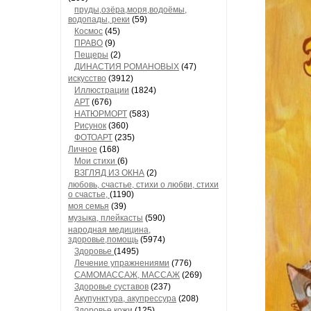
пруды,озёра,моря,водоёмы,
водопады, реки
(59)
Космос
(45)
ПРАВО
(9)
Пещеры
(2)
ДИНАСТИЯ РОМАНОВЫХ
(47)
искусство
(3912)
Иллюстрации
(1824)
АРТ
(676)
НАТЮРМОРТ
(583)
Рисунок
(360)
ФОТОАРТ
(235)
Личное
(168)
Мои стихи
(6)
ВЗГЛЯД ИЗ ОКНА
(2)
любовь, счастье, стихи о любви, стихи
о счастье,
(1190)
моя семья
(39)
музыка, плейкасты
(590)
народная медицина,
здоровье,помощь
(5974)
Здоровье
(1495)
Лечение упражнениями
(776)
САМОМАССАЖ, МАССАЖ
(269)
Здоровье суставов
(237)
Акупунктура, акупрессура
(208)
Здоровье кожи
(125)