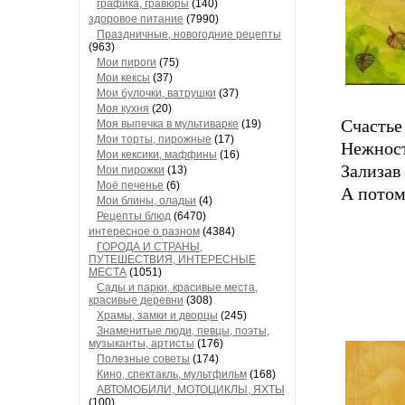
графика, гравюры
(140)
здоровое питание
(7990)
Праздничные, новогодние рецепты
(963)
Мои пироги
(75)
Мои кексы
(37)
Мои булочки, ватрушки
(37)
Моя кухня
(20)
Счастье
Моя выпечка в мультиварке
(19)
Мои торты, пирожные
(17)
Нежност
Мои кексики, маффины
(16)
Зализав
Мои пирожки
(13)
Моё печенье
(6)
А потом
Мои блины, оладьи
(4)
Рецепты блюд
(6470)
интересное о разном
(4384)
ГОРОДА И СТРАНЫ,
ПУТЕШЕСТВИЯ, ИНТЕРЕСНЫЕ
МЕСТА
(1051)
Сады и парки, красивые места,
красивые деревни
(308)
Храмы, замки и дворцы
(245)
Знаменитые люди, певцы, поэты,
музыканты, артисты
(176)
Полезные советы
(174)
Кино, спектакль, мультфильм
(168)
АВТОМОБИЛИ, МОТОЦИКЛЫ, ЯХТЫ
(100)