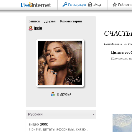
Регистрация
Вход
Рейтинги
Записи
Друзья
Комментарии
Ipola
СЧАСТЬЕ
Понедельник, 20 Ию
Цитата со
Прочитать ц
В друзья
Рубрики
-
видео
(999)
Притчи, цитаты,афоризмы, сказки,