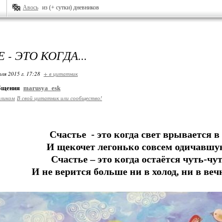
Авось
из (+ сутки) дневников
 - ЭТО КОГДА...
ля 2015 г. 17:28
+ в цитатник
общения
marusya_esk
еликом
В свой цитатник или сообщество!
Счастье - это когда свет врывается в
И щекочет легонько совсем одичавшу
Счастье – это когда остаётся чуть-чу
И не верится больше ни в холод, ни в ве