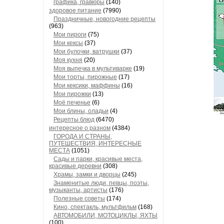
графика, гравюры
(140)
здоровое питание
(7990)
Праздничные, новогодние рецепты
(963)
Мои пироги
(75)
Мои кексы
(37)
Мои булочки, ватрушки
(37)
Моя кухня
(20)
Моя выпечка в мультиварке
(19)
Мои торты, пирожные
(17)
Мои кексики, маффины
(16)
Мои пирожки
(13)
Моё печенье
(6)
Мои блины, оладьи
(4)
Рецепты блюд
(6470)
интересное о разном
(4384)
ГОРОДА И СТРАНЫ,
ПУТЕШЕСТВИЯ, ИНТЕРЕСНЫЕ
МЕСТА
(1051)
Сады и парки, красивые места,
красивые деревни
(308)
Храмы, замки и дворцы
(245)
Знаменитые люди, певцы, поэты,
музыканты, артисты
(176)
Полезные советы
(174)
Кино, спектакль, мультфильм
(168)
АВТОМОБИЛИ, МОТОЦИКЛЫ, ЯХТЫ
(100)