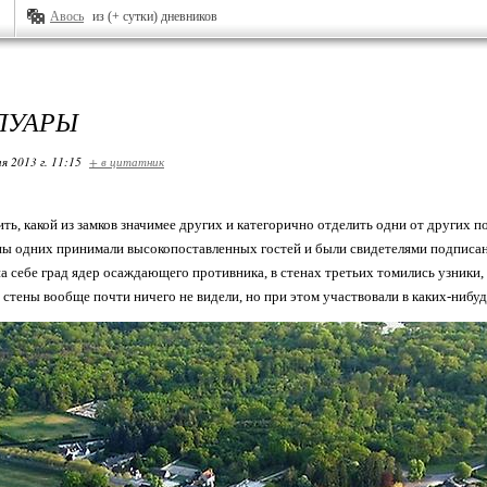
Авось
из (+ сутки) дневников
ЛУАРЫ
я 2013 г. 11:15
+ в цитатник
ть, какой из замков значимее других и категорично отделить одни от других 
ны одних принимали высокопоставленных гостей и были свидетелями подписа
 себе град ядер осаждающего противника, в стенах третьих томились узники, 
 стены вообще почти ничего не видели, но при этом участвовали в каких-ниб