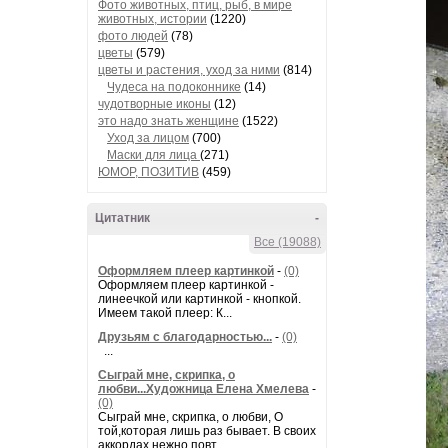
Фото животных, птиц, рыб, в мире
животных, истории
(1220)
фото людей
(78)
цветы
(579)
цветы и растения, уход за ними
(814)
Чудеса на подоконнике
(14)
чудотворные иконы
(12)
это надо знать женщине
(1522)
Уход за лицом
(700)
Маски для лица
(271)
ЮМОР, ПОЗИТИВ
(459)
Цитатник
-
Все (19088)
Оформляем плеер картинкой
-
(0)
Оформляем плеер картинкой -
линеечкой или картинкой - кнопкой.
Имеем такой плеер: К...
Друзьям с благодарностью...
-
(0)
...
Сыграй мне, скрипка, о
любви...Художница Елена Хмелева
-
(0)
Сыграй мне, скрипка, о любви, О
той,которая лишь раз бывает. В своих
аккордах нежно повт...