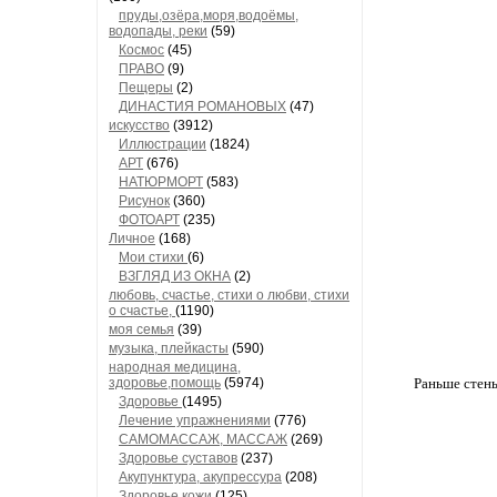
пруды,озёра,моря,водоёмы,
водопады, реки
(59)
Космос
(45)
ПРАВО
(9)
Пещеры
(2)
ДИНАСТИЯ РОМАНОВЫХ
(47)
искусство
(3912)
Иллюстрации
(1824)
АРТ
(676)
НАТЮРМОРТ
(583)
Рисунок
(360)
ФОТОАРТ
(235)
Личное
(168)
Мои стихи
(6)
ВЗГЛЯД ИЗ ОКНА
(2)
любовь, счастье, стихи о любви, стихи
о счастье,
(1190)
моя семья
(39)
музыка, плейкасты
(590)
народная медицина,
здоровье,помощь
(5974)
Раньше стены
Здоровье
(1495)
Лечение упражнениями
(776)
САМОМАССАЖ, МАССАЖ
(269)
Здоровье суставов
(237)
Акупунктура, акупрессура
(208)
Здоровье кожи
(125)