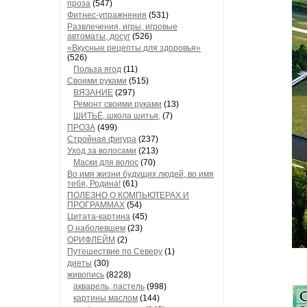
проза
(547)
Фитнес-упражнения
(531)
Развлечения, игры, игровые
автоматы, досуг
(526)
«Вкусные рецепты для здоровья»
(526)
Польза ягод
(11)
Своими руками
(515)
ВЯЗАНИЕ
(297)
Ремонт своими руками
(13)
ШИТЬЁ, школа шитья,
(7)
ПРОЗА
(499)
Стройная фигура
(237)
Уход за волосами
(213)
Маски для волос
(70)
Во имя жизни будущих людей, во имя
тебя, Родина!
(61)
ПОЛЕЗНО О КОМПЬЮТЕРАХ И
ПРОГРАММАХ
(54)
Цитата-картина
(45)
О наболевшем
(23)
ОРИФЛЕЙМ
(2)
Путешествие по Северу
(1)
диеты
(30)
живопись
(8228)
акварель, пастель
(998)
картины маслом
(144)