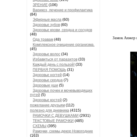
ЗРЕНИЕ
(106)
Варикоз, лечение и профилактика
(84)
Эфирные масла
(60)
Здоровье зубов
(60)
Здоровье крови, сердца и сосудов
(48)
Замок Анжер 
Ода травам
(48)
Комплексное очищение организма.
(45)
Здоровье волос
(34)
Избавиться от паразитов
(33)
Каждый день с пользой!
(33)
ПЕРВАЯ ПОМОЩЬ
(31)
Здоровье ногтей
(14)
Здоровье сердца
(7)
Здоровые уши
(5)
Здоровье почек и мочевыводящих
путей
(5)
Здоровье костей
(2)
пожелание друзьям
(112)
полезно для дневника
(4315)
РАМОЧКИ С ДЕВУШКАМИ
(2931)
ТЕКСТОВЫЕ РАМОЧКИ
(485)
СХЕМЫ
(395)
Рамочки, схемы,декор Новогодние
(163)