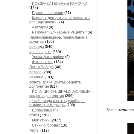
ПОЗДРАВИТЕЛЬНЫЕ РАМОЧКИ
(134)
Просто о сложном
(31)
Клипарт, декоративные элементы
png, картиночки
(24)
Аватарки
(9)
Рамочка "Кулинарные Рецепты"
(6)
Православие,вера, православные
молитвы
(190)
природа
(540)
прочее фото
(530)
Уроки фотографии
(9)
Фото цветов
(134)
Путь к Победе
(46)
разное
(288)
Реклама
(183)
советы врача, диеты, рецепты
долголетия
(817)
ЙОГА, ЦИГУН, ШИАЦУ, АЮРВЕДА -
секреты долголетия
(296)
дизайн, мода,советы дизайнера,
стилиста, интерьеры
(708)
Башни замка пос
Сервировка
(9)
стихи
(7762)
Мои стихи
(2077)
Стихи о городах
(16)
тесты
(119)