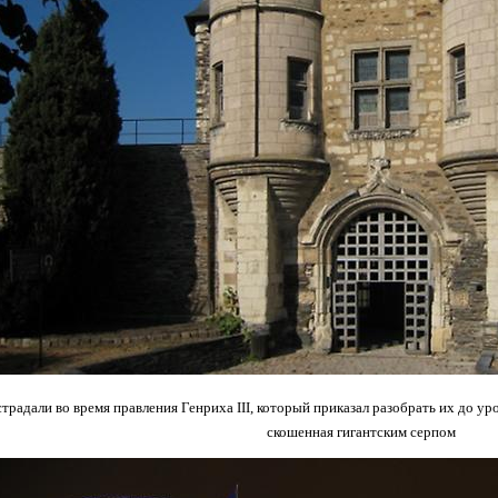
традали во время правления Генриха III, который приказал разобрать их до уро
скошенная гигантским серпом