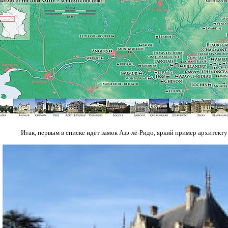
Итак, первым в списке идёт замок Азэ-лё-Ридо, яркий пример архитект