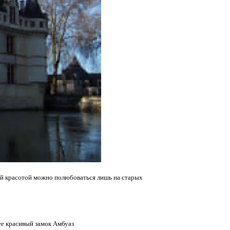
той красотой можно полюбоваться лишь на старых
ее красивый замок Амбуаз