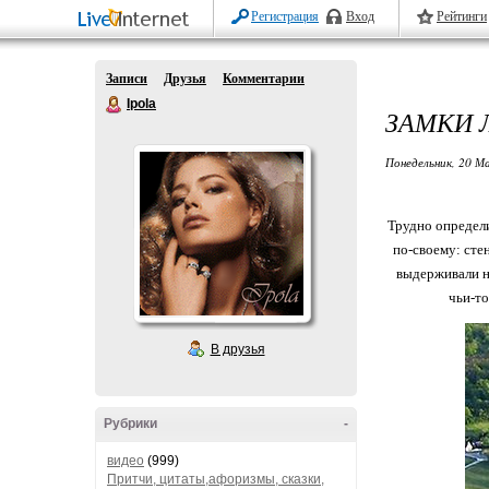
Регистрация
Вход
Рейтинги
Записи
Друзья
Комментарии
Ipola
ЗАМКИ 
Понедельник, 20 Ма
Трудно определи
по-своему: сте
выдерживали на
чьи-то
В друзья
Рубрики
-
видео
(999)
Притчи, цитаты,афоризмы, сказки,