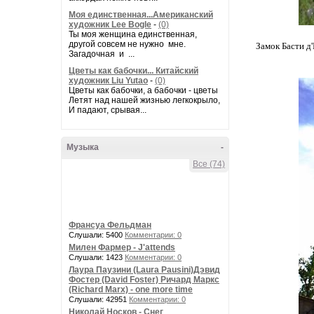
Моя единственная...Американский
художник Lee Bogle
-
(0)
Ты моя женщина единственная,
другой совсем не нужно мне.
Замок Басти д
Загадочная и ...
Цветы как бабочки... Китайский
художник Liu Yutao
-
(0)
Цветы как бабочки, а бабочки - цветы
Летят над нашей жизнью легкокрыло,
И падают, срывая...
Музыка
-
Все (74)
Франсуа Фельдман
Слушали: 5400
Комментарии: 0
Милен Фармер - J'attends
Слушали: 1423
Комментарии: 0
Лаура Паузини (Laura Pausini)Дэвид
Фостер (David Foster) Ричард Маркс
(Richard Marx) - one more time
Слушали: 42951
Комментарии: 0
Николай Носков - Снег