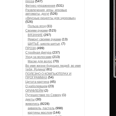
проза
(547)
Фитнес-упражнения
(531)
Развлечения, игры, игровые
автоматы, досуг
(526)
«Вкусные рецепты для здоровья»
(526)
Польза ягод
(11)
Своими руками
(515)
ВЯЗАНИЕ
(297)
Ремонт своими руками
(13)
ШИТЬЁ, школа шитья,
(7)
ПРОЗА
(499)
Стройная фигура
(237)
Уход за волосами
(213)
Маски для волос
(70)
Во имя жизни будущих людей, во имя
тебя, Родина!
(61)
ПОЛЕЗНО О КОМПЬЮТЕРАХ И
ПРОГРАММАХ
(54)
Цитата-картина
(45)
О наболевшем
(23)
ОРИФЛЕЙМ
(2)
Путешествие по Северу
(1)
диеты
(30)
живопись
(8228)
акварель, пастель
(998)
картины маслом
(144)