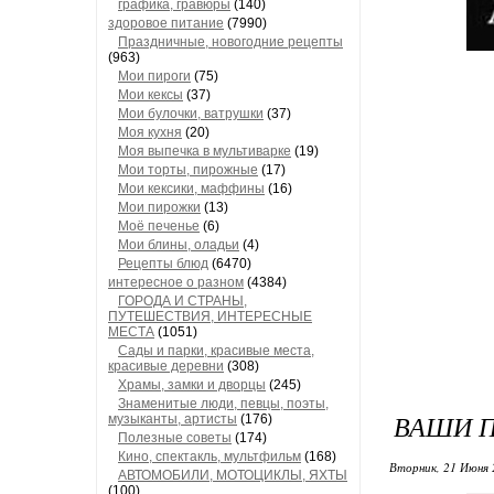
графика, гравюры
(140)
здоровое питание
(7990)
Праздничные, новогодние рецепты
(963)
Мои пироги
(75)
Мои кексы
(37)
Мои булочки, ватрушки
(37)
Моя кухня
(20)
Моя выпечка в мультиварке
(19)
Мои торты, пирожные
(17)
Мои кексики, маффины
(16)
Мои пирожки
(13)
Моё печенье
(6)
Мои блины, оладьи
(4)
Рецепты блюд
(6470)
интересное о разном
(4384)
ГОРОДА И СТРАНЫ,
ПУТЕШЕСТВИЯ, ИНТЕРЕСНЫЕ
МЕСТА
(1051)
Сады и парки, красивые места,
красивые деревни
(308)
Храмы, замки и дворцы
(245)
Знаменитые люди, певцы, поэты,
ВАШИ П
музыканты, артисты
(176)
Полезные советы
(174)
Кино, спектакль, мультфильм
(168)
Вторник, 21 Июня 
АВТОМОБИЛИ, МОТОЦИКЛЫ, ЯХТЫ
(100)