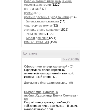
Фото животных, птиц, рыб, в мире
животных, истории
(1220)
фото людей
(78)
цветы
(579)
цветы и растения, уход за ними
(814)
Чудеса на подоконнике
(14)
чудотворные иконы
(12)
это надо знать женщине
(1522)
Уход за лицом
(700)
Маски для лица
(271)
ЮМОР, ПОЗИТИВ
(459)
Цитатник
-
Все (19088)
Оформляем плеер картинкой
-
(0)
Оформляем плеер картинкой -
линеечкой или картинкой - кнопкой.
Имеем такой плеер: К...
Друзьям с благодарностью...
-
(0)
...
Сыграй мне, скрипка, о
любви...Художница Елена Хмелева
-
(0)
Сыграй мне, скрипка, о любви, О
той,которая лишь раз бывает. В своих
аккордах нежно повт...