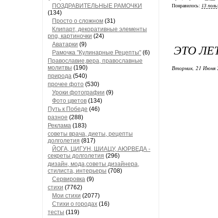
ПОЗДРАВИТЕЛЬНЫЕ РАМОЧКИ
Понравилось:
13 поль
(134)
Просто о сложном
(31)
Клипарт, декоративные элементы
png, картиночки
(24)
Аватарки
(9)
ЭТО ЛЕ
Рамочка "Кулинарные Рецепты"
(6)
Православие,вера, православные
молитвы
(190)
Вторник, 21 Июня 
природа
(540)
прочее фото
(530)
Уроки фотографии
(9)
Фото цветов
(134)
Путь к Победе
(46)
разное
(288)
Реклама
(183)
советы врача, диеты, рецепты
долголетия
(817)
ЙОГА, ЦИГУН, ШИАЦУ, АЮРВЕДА -
секреты долголетия
(296)
дизайн, мода,советы дизайнера,
стилиста, интерьеры
(708)
Сервировка
(9)
стихи
(7762)
Мои стихи
(2077)
Стихи о городах
(16)
тесты
(119)