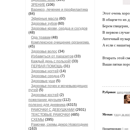
ЗРЕНИЕ
(106)
Варикоз, лечение и профилактика
Этот очень хоро
(84)
Эфирные масла
(60)
В общем-то их д
Здоровье зубов
(60)
Берем глицерин,
Здоровье крови, сердца и сосудов
В первом случае
(48)
Ода травам
(48)
Аптечный пузырек
Комплексное очищение организма.
А если с нашаты
(45)
Здоровье волос
(34)
Избавиться от паразитов
(33)
Втирать этой см
Каждый день с пользой!
(33)
Ваши пятки поро
ПЕРВАЯ ПОМОЩЬ
(31)
Здоровье ногтей
(14)
Здоровье сердца
(7)
Здоровые уши
(5)
Здоровье почек и мочевыводящих
путей
(5)
Рубрики:
народная
Здоровье костей
(2)
пожелание друзьям
(112)
полезно для дневника
(4315)
РАМОЧКИ С ДЕВУШКАМИ
(2931)
ТЕКСТОВЫЕ РАМОЧКИ
(485)
Метки:
уход за но
СХЕМЫ
(395)
Рамочки, схемы,декор Новогодние
(163)
Процитировано
1 раз