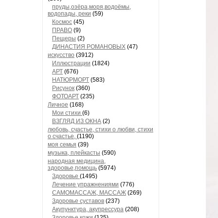
пруды,озёра,моря,водоёмы,
водопады, реки
(59)
Космос
(45)
ПРАВО
(9)
Пещеры
(2)
ДИНАСТИЯ РОМАНОВЫХ
(47)
искусство
(3912)
Иллюстрации
(1824)
АРТ
(676)
НАТЮРМОРТ
(583)
Рисунок
(360)
ФОТОАРТ
(235)
Личное
(168)
Мои стихи
(6)
ВЗГЛЯД ИЗ ОКНА
(2)
любовь, счастье, стихи о любви, стихи
о счастье,
(1190)
моя семья
(39)
музыка, плейкасты
(590)
народная медицина,
здоровье,помощь
(5974)
Здоровье
(1495)
Лечение упражнениями
(776)
САМОМАССАЖ, МАССАЖ
(269)
Здоровье суставов
(237)
Акупунктура, акупрессура
(208)
Здоровье кожи
(125)