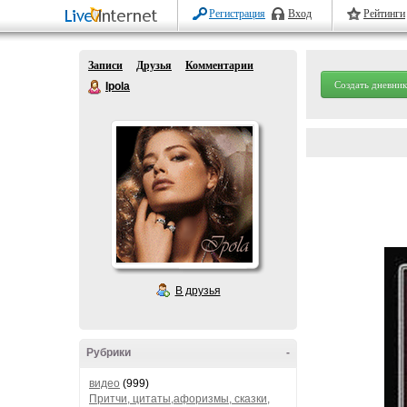
Регистрация
Вход
Рейтинги
Записи
Друзья
Комментарии
Создать дневник
Ipola
В друзья
Рубрики
-
видео
(999)
Притчи, цитаты,афоризмы, сказки,