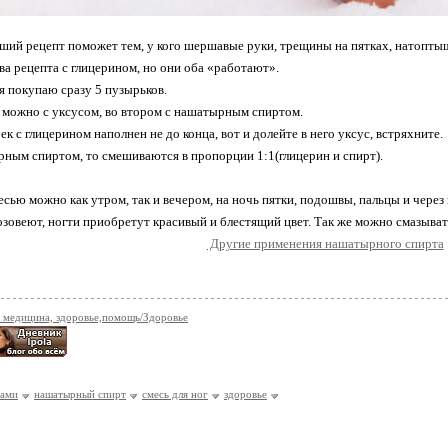
ший рецепт поможет тем, у кого шершавые руки, трещины на пятках, натоптыш
ва рецепта с глицерином, но они оба «работают».
 я покупаю сразу 5 пузырьков.
 можно с уксусом, во втором с нашатырным спиртом.
 с глицерином наполнен не до конца, вот и долейте в него уксус, встряхните.
рным спиртом, то смешиваются в пропорции 1:1(глицерин и спирт).
есью можно как утром, так и вечером, на ночь пятки, подошвы, пальцы и через
зовеют, ногти приобретут красивый и блестящий цвет. Так же можно смазывать 
Другие применения нашатырного спирта
 медицина, здоровье,помощь/Здоровье
гами
нашатырный спирт
смесь для ног
здоровье