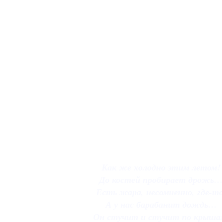
Как же холодно этим летом!
До костей пробирает дрожь
Есть жара, несомненно, где-то
А у нас барабанит дождь…
Он стучит и стучит по крыша