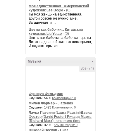
Моя единственная...Американский
художник Lee Bogle
-
(0)
Ты моя женщина единственная,
другой совсем не нужно мне.
Загадочная и ...
Цветы как бабочки... Китайский
художник Liu Yutao
-
(0)
Цветы как бабочки, а бабочки - цветы
Летят над нашей жизнью легкокрыло,
И падают, срывая...
Музыка
-
Все (74)
Франсуа Фельдман
Слушали: 5400
Комментарии: 0
Милен Фармер - J'attends
Слушали: 1423
Комментарии: 0
Лаура Паузини (Laura Pausini)Дэвид
Фостер (David Foster) Ричард Маркс
(Richard Marx) - one more time
Слушали: 42951
Комментарии: 0
Николай Носков - Снег