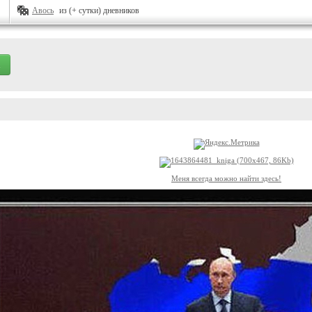
Авось
из (+ сутки) дневников
Меня всегда можно найти здесь!