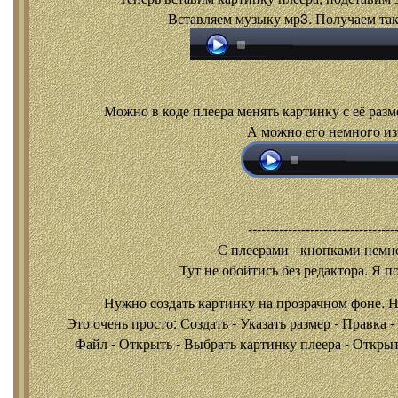
Вставляем музыку мр3. Получаем так
Можно в коде плеера менять картинку с её разм
А можно его немного из
---------------------------------
С плеерами - кнопками
немно
Тут не обойтись без редактора. Я п
Нужно создать картинку на прозрачном фоне. 
Это очень просто: Создать - Указать размер - Правка 
Файл - Открыть - Выбрать картинку плеера - Открыть