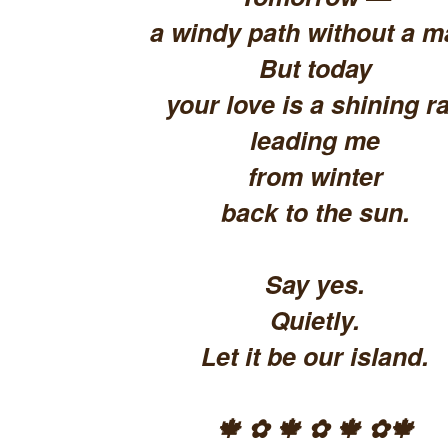
a windy path without a m
But today
your love is a shining ra
leading me
from winter
back to the sun.
Say yes.
Quietly.
Let it be our island.
🍁 ✿ 🍁 ✿ 🍁 ✿🍁