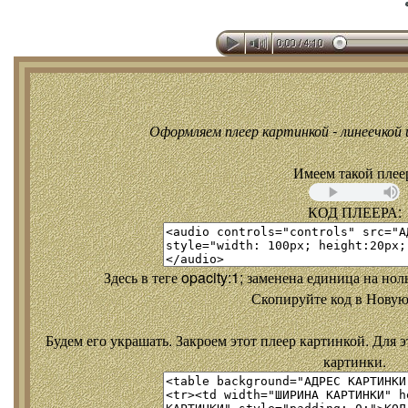
Оформляем плеер картинкой - линеечкой и
Имеем такой плее
КОД ПЛЕЕРА:
Здесь в теге opacity:1; заменена единица на но
Скопируйте код в Новую
Будем его украшать. Закроем этот плеер картинкой. Для э
картинки.