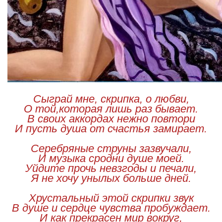
Сыграй мне, скрипка, о любви,
О той,которая лишь раз бывает.
В своих аккордах нежно повтори
И пусть душа от счастья замирает.
Серебряные струны зазвучали,
И музыка сродни душе моей.
Уйдите прочь невзгоды и печали,
Я не хочу унылых больше дней.
Хрустальный этой скрипки звук
В душе и сердце чувства пробуждает.
И как прекрасен мир вокруг,