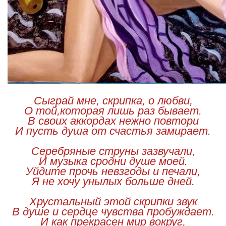
Сыграй мне, скрипка, о любви,
О той,которая лишь раз бывает.
В своих аккордах нежно повтори
И пусть душа от счастья замирает.
Серебряные струны зазвучали,
И музыка сродни душе моей.
Уйдите прочь невзгоды и печали,
Я не хочу унылых больше дней.
Хрустальный этой скрипки звук
В душе и сердце чувства пробуждает.
И как прекрасен мир вокруг,