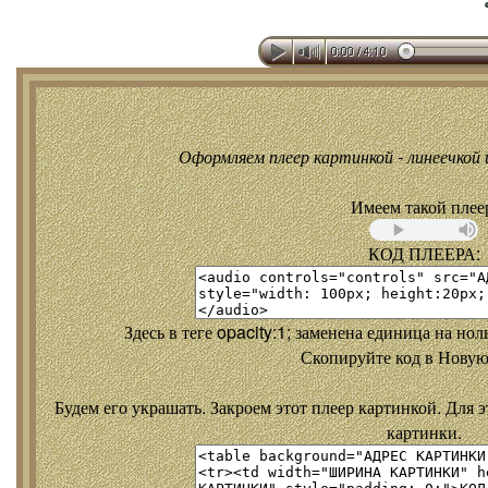
Оформляем плеер картинкой - линеечкой и
Имеем такой плее
КОД ПЛЕЕРА:
Здесь в теге opacity:1; заменена единица на но
Скопируйте код в Новую
Будем его украшать. Закроем этот плеер картинкой. Для э
картинки.