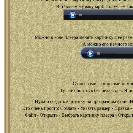
Вставляем музыку мр3. Получаем так
Можно в коде плеера менять картинку с её разм
А можно его немного из
---------------------------------
С плеерами - кнопками
немно
Тут не обойтись без редактора. Я п
Нужно создать картинку на прозрачном фоне. 
Это очень просто: Создать - Указать размер - Правка 
Файл - Открыть - Выбрать картинку плеера - Открыть