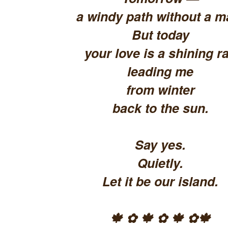
a windy path without a m
But today
your love is a shining ra
leading me
from winter
back to the sun.
Say yes.
Quietly.
Let it be our island.
🍁 ✿ 🍁 ✿ 🍁 ✿🍁