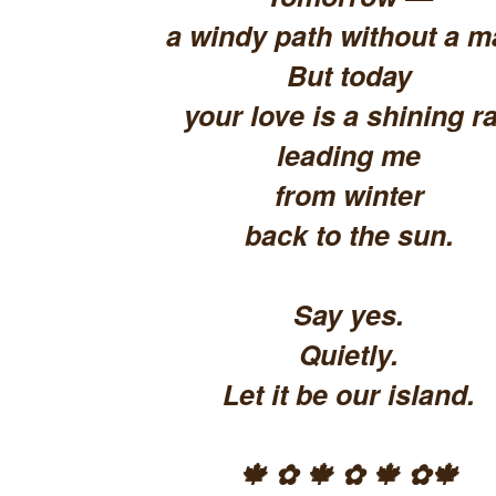
a windy path without a m
But today
your love is a shining ra
leading me
from winter
back to the sun.
Say yes.
Quietly.
Let it be our island.
🍁 ✿ 🍁 ✿ 🍁 ✿🍁