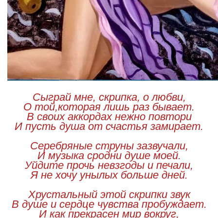
Сыграй мне, скрипка, о любви,
О той,которая лишь раз бывает.
В своих аккордах нежно повтори
И пусть душа от счастья замирает.
Серебряные струны зазвучали,
И музыка сродни душе моей.
Уйдите прочь невзгоды и печали,
Я не хочу унылых больше дней.
Хрустальный этой скрипки звук
В душе и сердце чувства пробуждает.
И как прекрасен мир вокруг,