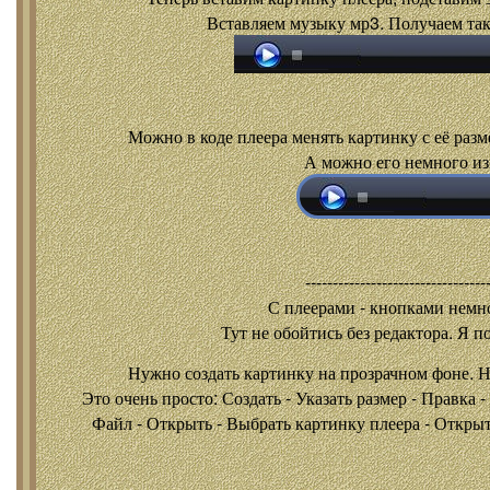
Вставляем музыку мр3. Получаем так
Можно в коде плеера менять картинку с её разм
А можно его немного из
---------------------------------
С плеерами - кнопками
немно
Тут не обойтись без редактора. Я п
Нужно создать картинку на прозрачном фоне. 
Это очень просто: Создать - Указать размер - Правка 
Файл - Открыть - Выбрать картинку плеера - Открыть