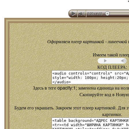
Оформляем плеер картинкой - линеечкой и
Имеем такой плее
КОД ПЛЕЕРА:
Здесь в теге opacity:1; заменена единица на но
Скопируйте код в Новую
Будем его украшать. Закроем этот плеер картинкой. Для э
картинки.