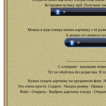
Вставляем музыку мр3. Получаем так
Можно в коде плеера менять картинку с её разм
А можно его немного из
---------------------------------
С плеерами - кнопками
немно
Тут не обойтись без редактора. Я п
Нужно создать картинку на прозрачном фоне. 
Это очень просто: Создать - Указать размер - Правка 
Файл - Открыть - Выбрать картинку плеера - Открыть