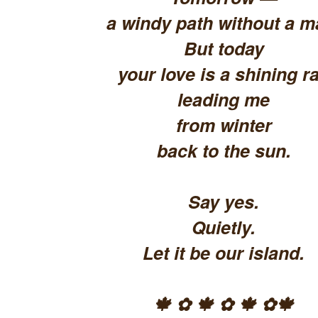
a windy path without a m
But today
your love is a shining ra
leading me
from winter
back to the sun.
Say yes.
Quietly.
Let it be our island.
🍁 ✿ 🍁 ✿ 🍁 ✿🍁