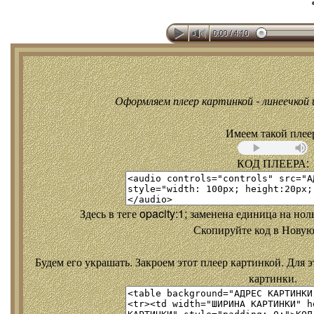
Оформляем плеер картинкой - линеечкой и
Имеем такой плее
КОД ПЛЕЕРА:
Здесь в теге opacity:1; заменена единица на но
Скопируйте код в Новую
Будем его украшать. Закроем этот плеер картинкой. Для э
картинки.