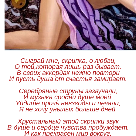
Сыграй мне, скрипка, о любви,
О той,которая лишь раз бывает.
В своих аккордах нежно повтори
И пусть душа от счастья замирает.
Серебряные струны зазвучали,
И музыка сродни душе моей.
Уйдите прочь невзгоды и печали,
Я не хочу унылых больше дней.
Хрустальный этой скрипки звук
В душе и сердце чувства пробуждает.
И как прекрасен мир вокруг,