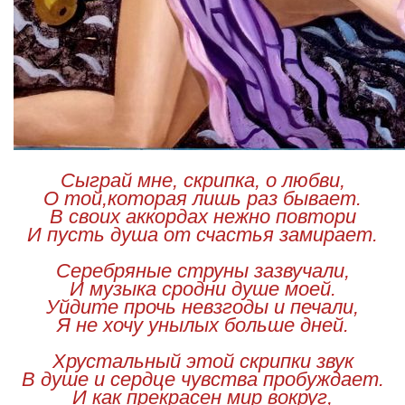
Сыграй мне, скрипка, о любви,
О той,которая лишь раз бывает.
В своих аккордах нежно повтори
И пусть душа от счастья замирает.
Серебряные струны зазвучали,
И музыка сродни душе моей.
Уйдите прочь невзгоды и печали,
Я не хочу унылых больше дней.
Хрустальный этой скрипки звук
В душе и сердце чувства пробуждает.
И как прекрасен мир вокруг,