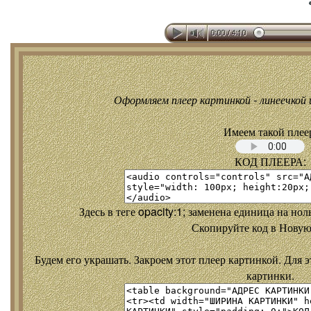
Оформляем плеер картинкой - линеечкой и
Имеем такой плее
КОД ПЛЕЕРА:
Здесь в теге opacity:1; заменена единица на но
Скопируйте код в Новую
Будем его украшать. Закроем этот плеер картинкой. Для э
картинки.