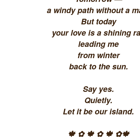
a windy path without a m
But today
your love is a shining ra
leading me
from winter
back to the sun.
Say yes.
Quietly.
Let it be our island.
🍁 ✿ 🍁 ✿ 🍁 ✿🍁