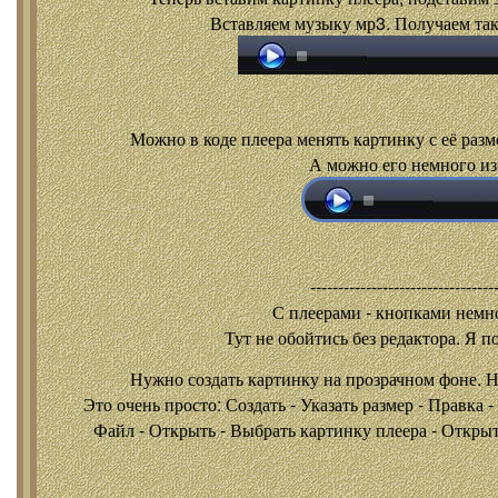
Вставляем музыку мр3. Получаем так
Можно в коде плеера менять картинку с её разм
А можно его немного из
---------------------------------
С плеерами - кнопками
немно
Тут не обойтись без редактора. Я п
Нужно создать картинку на прозрачном фоне. 
Это очень просто: Создать - Указать размер - Правка 
Файл - Открыть - Выбрать картинку плеера - Открыть