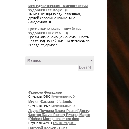
Моя единственная...Американский
художник Lee Bogle
-
(0)
Ты моя женщина единственная,
другой совсем не нужно мне.
Загадочная и ...
Цветы как бабочки... Китайский
художник Liu Yutao
-
(0)
Цветы как бабочки, а бабочки - цветы
Летят над нашей жизнью легкокрыло,
И падают, срывая...
Музыка
-
Все (74)
Франсуа Фельдман
Слушали: 5400
Комментарии: 0
Милен Фармер - J'attends
Слушали: 1423
Комментарии: 0
Лаура Паузини (Laura Pausini)Дэвид
Фостер (David Foster) Ричард Маркс
(Richard Marx) - one more time
Слушали: 42951
Комментарии: 0
Николай Носков - Снег