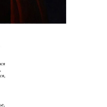
а
тся
,
ся,
ье,