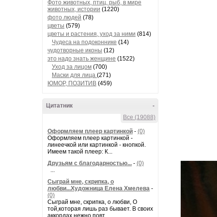
Фото животных, птиц, рыб, в мире
животных, истории
(1220)
фото людей
(78)
цветы
(579)
цветы и растения, уход за ними
(814)
Чудеса на подоконнике
(14)
чудотворные иконы
(12)
это надо знать женщине
(1522)
Уход за лицом
(700)
Маски для лица
(271)
ЮМОР, ПОЗИТИВ
(459)
Цитатник
-
Все (19088)
Оформляем плеер картинкой
-
(0)
Оформляем плеер картинкой -
линеечкой или картинкой - кнопкой.
Имеем такой плеер: К...
Друзьям с благодарностью...
-
(0)
...
Сыграй мне, скрипка, о
любви...Художница Елена Хмелева
-
(0)
Сыграй мне, скрипка, о любви, О
той,которая лишь раз бывает. В своих
аккордах нежно повт...