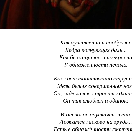
Как чувственна и сообразна
Бедра волнующая даль...
Как беззащитна и прекрасн
У обнажённости печаль.
Как свет таинственно струи
Меж белых совершенных ног
Он, задыхаясь, страстно длит
Он так влюблён и одинок!
И от волос спускаясь, тени,
Ложатся ласково на грудь...
Есть в обнажённости смятен