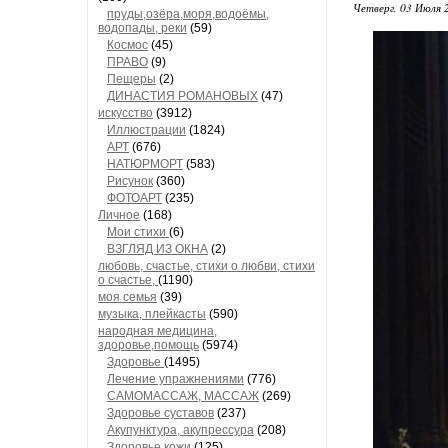
Четверг, 03 Июля 
пруды,озёра,моря,водоёмы,
водопады, реки
(59)
Космос
(45)
ПРАВО
(9)
Пещеры
(2)
ДИНАСТИЯ РОМАНОВЫХ
(47)
искусство
(3912)
Иллюстрации
(1824)
АРТ
(676)
НАТЮРМОРТ
(583)
Рисунок
(360)
ФОТОАРТ
(235)
Личное
(168)
Мои стихи
(6)
ВЗГЛЯД ИЗ ОКНА
(2)
любовь, счастье, стихи о любви, стихи
о счастье,
(1190)
моя семья
(39)
музыка, плейкасты
(590)
народная медицина,
здоровье,помощь
(5974)
Здоровье
(1495)
Лечение упражнениями
(776)
САМОМАССАЖ, МАССАЖ
(269)
Здоровье суставов
(237)
Акупунктура, акупрессура
(208)
Здоровье кожи
(125)