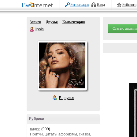
Регистрация
Вход
Рейтинги
Записи
Друзья
Комментарии
Создать дневник
Ipola
В друзья
Рубрики
-
видео
(999)
Притчи, цитаты,афоризмы, сказки,