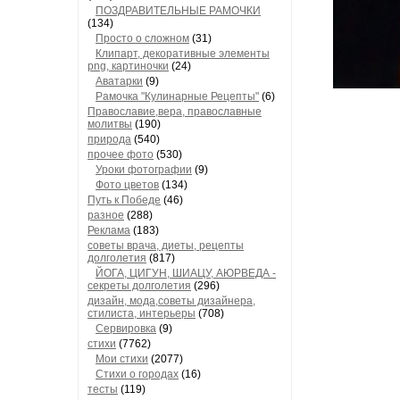
ПОЗДРАВИТЕЛЬНЫЕ РАМОЧКИ
(134)
Просто о сложном
(31)
Клипарт, декоративные элементы
png, картиночки
(24)
Аватарки
(9)
Рамочка "Кулинарные Рецепты"
(6)
Православие,вера, православные
молитвы
(190)
природа
(540)
прочее фото
(530)
Уроки фотографии
(9)
Фото цветов
(134)
Путь к Победе
(46)
разное
(288)
Реклама
(183)
советы врача, диеты, рецепты
долголетия
(817)
ЙОГА, ЦИГУН, ШИАЦУ, АЮРВЕДА -
секреты долголетия
(296)
дизайн, мода,советы дизайнера,
стилиста, интерьеры
(708)
Сервировка
(9)
стихи
(7762)
Мои стихи
(2077)
Стихи о городах
(16)
тесты
(119)