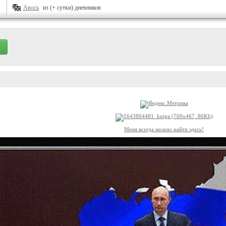
Авось
из (+ сутки) дневников
Меня всегда можно найти здесь!