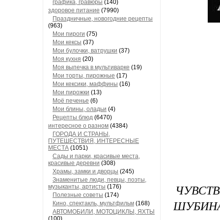
графика, гравюры
(140)
здоровое питание
(7990)
Праздничные, новогодние рецепты
(963)
Мои пироги
(75)
Мои кексы
(37)
Мои булочки, ватрушки
(37)
Моя кухня
(20)
Моя выпечка в мультиварке
(19)
Мои торты, пирожные
(17)
Мои кексики, маффины
(16)
Мои пирожки
(13)
Моё печенье
(6)
Мои блины, оладьи
(4)
Рецепты блюд
(6470)
интересное о разном
(4384)
ГОРОДА И СТРАНЫ,
ПУТЕШЕСТВИЯ, ИНТЕРЕСНЫЕ
МЕСТА
(1051)
Сады и парки, красивые места,
красивые деревни
(308)
Храмы, замки и дворцы
(245)
Знаменитые люди, певцы, поэты,
ЧУВСТ
музыканты, артисты
(176)
Полезные советы
(174)
ШУБИНА
Кино, спектакль, мультфильм
(168)
АВТОМОБИЛИ, МОТОЦИКЛЫ, ЯХТЫ
(100)