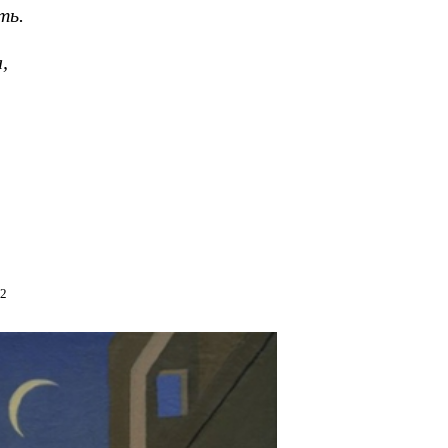
ть.
,
82