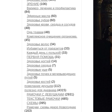
ЗРЕНИЕ
(106)
Варикоз, лечение и профилактика
(84)
Эфирные масла
(60)
Здоровье зубов
(60)
Здоровье крови, сердца и сосудов
(48)
Ода травам
(48)
Комплексное очищение организма.
(45)
Здоровье волос
(34)
Избавиться от паразитов
(33)
Каждый день с пользой!
(33)
ПЕРВАЯ ПОМОЩЬ
(31)
Здоровье ногтей
(14)
Здоровье сердца
(7)
Здоровые уши
(5)
Здоровье почек и мочевыводящих
путей
(5)
Здоровье костей
(2)
пожелание друзьям
(112)
полезно для дневника
(4315)
РАМОЧКИ С ДЕВУШКАМИ
(2931)
ТЕКСТОВЫЕ РАМОЧКИ
(485)
СХЕМЫ
(395)
Рамочки, схемы,декор Новогодние
(163)