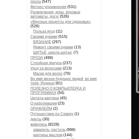
проза
(547)
Фитнес-упражнения
(531)
Развлечения, игры, игровые
автоматы, досуг
(526)
«Вкусные рецепты для здоровья»
(526)
Польза ягод
(11)
Своими руками
(515)
ВЯЗАНИЕ
(297)
Ремонт своими руками
(13)
ШИТЬЁ, школа шитья,
(7)
ПРОЗА
(499)
Стройная фигура
(237)
Уход за волосами
(213)
Маски для волос
(70)
Во имя жизни будущих людей, во имя
тебя, Родина!
(61)
ПОЛЕЗНО О КОМПЬЮТЕРАХ И
ПРОГРАММАХ
(54)
Цитата-картина
(45)
О наболевшем
(23)
ОРИФЛЕЙМ
(2)
Путешествие по Северу
(1)
диеты
(30)
живопись
(8228)
акварель, пастель
(998)
картины маслом
(144)