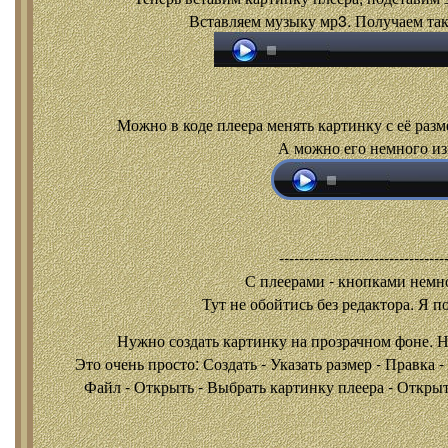
Вставляем музыку мр3. Получаем так
Можно в коде плеера менять картинку с её разм
А можно его немного из
---------------------------------
С плеерами - кнопками
немно
Тут не обойтись без редактора. Я п
Нужно создать картинку на прозрачном фоне. 
Это очень просто: Создать - Указать размер - Правка 
Файл - Открыть - Выбрать картинку плеера - Открыть