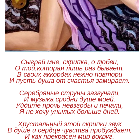
Сыграй мне, скрипка, о любви,
О той,которая лишь раз бывает.
В своих аккордах нежно повтори
И пусть душа от счастья замирает.
Серебряные струны зазвучали,
И музыка сродни душе моей.
Уйдите прочь невзгоды и печали,
Я не хочу унылых больше дней.
Хрустальный этой скрипки звук
В душе и сердце чувства пробуждает.
И как прекрасен мир вокруг,