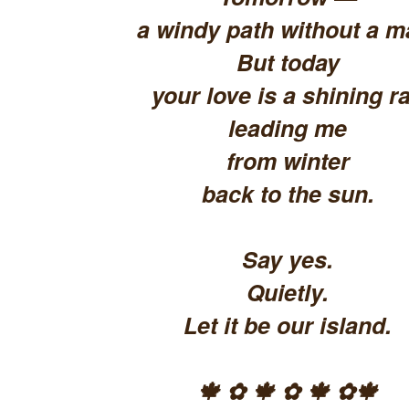
a windy path without a m
But today
your love is a shining ra
leading me
from winter
back to the sun.
Say yes.
Quietly.
Let it be our island.
🍁 ✿ 🍁 ✿ 🍁 ✿🍁