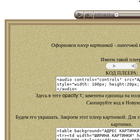
Оформляем плеер картинкой - линеечкой и
Имеем такой плее
КОД ПЛЕЕРА:
Здесь в теге opacity:1; заменена единица на но
Скопируйте код в Новую
Будем его украшать. Закроем этот плеер картинкой. Для э
картинки.