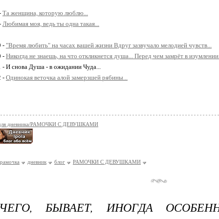
-
Та женщина, которую люблю...
-
Любимая моя, ведь ты одна такая...
9 -
"Время любить" на часах вашей жизни Вдруг зазвучало мелодией чувств...
0 -
Никогда не знаешь, на что откликнется душа... Перед чем замрёт в изумлении.
 - И снова Душа - в ожидании Чуда...
2 -
Одинокая веточка алой замерзшей рябины...
 для дневника/РАМОЧКИ С ДЕВУШКАМИ
рамочка
дневник
блог
РАМОЧКИ С ДЕВУШКАМИ
ЧЕГО, БЫВАЕТ, ИНОГДА ОСОБЕН