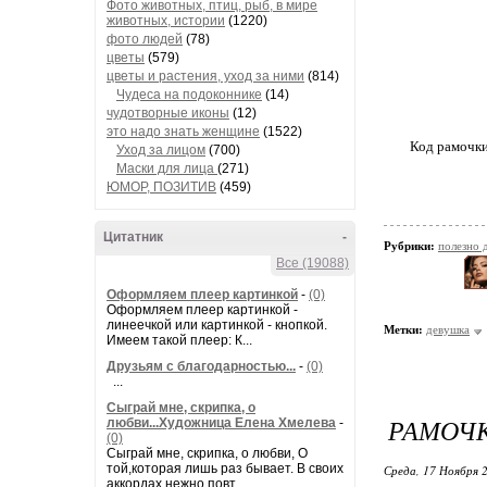
Фото животных, птиц, рыб, в мире
животных, истории
(1220)
фото людей
(78)
цветы
(579)
цветы и растения, уход за ними
(814)
Чудеса на подоконнике
(14)
чудотворные иконы
(12)
это надо знать женщине
(1522)
Код рамочк
Уход за лицом
(700)
Маски для лица
(271)
ЮМОР, ПОЗИТИВ
(459)
Цитатник
-
Рубрики:
полезно
Все (19088)
Оформляем плеер картинкой
-
(0)
Оформляем плеер картинкой -
линеечкой или картинкой - кнопкой.
Метки:
девушка
Имеем такой плеер: К...
Друзьям с благодарностью...
-
(0)
...
Сыграй мне, скрипка, о
РАМОЧК
любви...Художница Елена Хмелева
-
(0)
Сыграй мне, скрипка, о любви, О
той,которая лишь раз бывает. В своих
Среда, 17 Ноября 2
аккордах нежно повт...