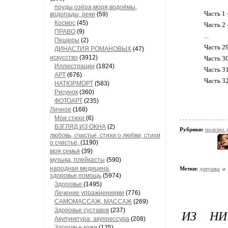
пруды,озёра,моря,водоёмы,
Часть 1 
водопады, реки
(59)
Космос
(45)
Часть 2 
ПРАВО
(9)
...
Пещеры
(2)
Часть 2
ДИНАСТИЯ РОМАНОВЫХ
(47)
искусство
(3912)
Часть 3
Иллюстрации
(1824)
Часть 31
АРТ
(676)
Часть 3
НАТЮРМОРТ
(583)
Рисунок
(360)
ФОТОАРТ
(235)
Личное
(168)
Мои стихи
(6)
ВЗГЛЯД ИЗ ОКНА
(2)
Рубрики:
полезно
любовь, счастье, стихи о любви, стихи
о счастье,
(1190)
моя семья
(39)
музыка, плейкасты
(590)
народная медицина,
Метки:
девушка
здоровье,помощь
(5974)
Здоровье
(1495)
Лечение упражнениями
(776)
САМОМАССАЖ, МАССАЖ
(269)
Здоровье суставов
(237)
ИЗ НИ
Акупунктура, акупрессура
(208)
Здоровье кожи
(125)