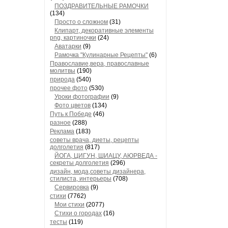
ПОЗДРАВИТЕЛЬНЫЕ РАМОЧКИ
(134)
Просто о сложном
(31)
Клипарт, декоративные элементы
png, картиночки
(24)
Аватарки
(9)
Рамочка "Кулинарные Рецепты"
(6)
Православие,вера, православные
молитвы
(190)
природа
(540)
прочее фото
(530)
Уроки фотографии
(9)
Фото цветов
(134)
Путь к Победе
(46)
разное
(288)
Реклама
(183)
советы врача, диеты, рецепты
долголетия
(817)
ЙОГА, ЦИГУН, ШИАЦУ, АЮРВЕДА -
секреты долголетия
(296)
дизайн, мода,советы дизайнера,
стилиста, интерьеры
(708)
Сервировка
(9)
стихи
(7762)
Мои стихи
(2077)
Стихи о городах
(16)
тесты
(119)