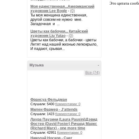
Это цитата соо
Моя единственная...Американский
художник Lee Bogle
-
(0)
Ты моя женщина единственная,
другой совсем не нужно мне.
Загадочная и ...
Цветы как бабочки... Китайский
художник Liu Yutao
-
(0)
Цветы как бабочки, а бабочки - цветы
Летят над нашей жизнью легкокрыло,
И падают, срывая...
Музыка
-
Все (74)
Франсуа Фельдман
Слушали: 5400
Комментарии: 0
Милен Фармер - J'attends
Слушали: 1423
Комментарии: 0
Лаура Паузини (Laura Pausini)Дэвид
Фостер (David Foster) Ричард Маркс
(Richard Marx) - one more time
Слушали: 42951
Комментарии: 0
Николай Носков - Снег