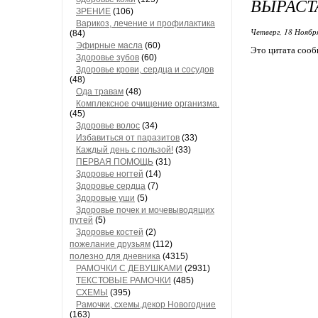
ВЫРАСТА
ЗРЕНИЕ
(106)
Варикоз, лечение и профилактика
Четверг, 18 Ноябр
(84)
Эфирные масла
(60)
Это цитата соо
Здоровье зубов
(60)
Здоровье крови, сердца и сосудов
(48)
Ода травам
(48)
Комплексное очищение организма.
(45)
Здоровье волос
(34)
Избавиться от паразитов
(33)
Каждый день с пользой!
(33)
ПЕРВАЯ ПОМОЩЬ
(31)
Здоровье ногтей
(14)
Здоровье сердца
(7)
Здоровые уши
(5)
Здоровье почек и мочевыводящих
путей
(5)
Здоровье костей
(2)
пожелание друзьям
(112)
полезно для дневника
(4315)
РАМОЧКИ С ДЕВУШКАМИ
(2931)
ТЕКСТОВЫЕ РАМОЧКИ
(485)
СХЕМЫ
(395)
Рамочки, схемы,декор Новогодние
(163)