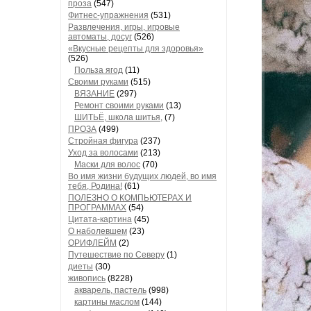
проза
(547)
Фитнес-упражнения
(531)
Развлечения, игры, игровые
автоматы, досуг
(526)
«Вкусные рецепты для здоровья»
(526)
Польза ягод
(11)
Своими руками
(515)
ВЯЗАНИЕ
(297)
Ремонт своими руками
(13)
ШИТЬЁ, школа шитья,
(7)
ПРОЗА
(499)
Стройная фигура
(237)
Уход за волосами
(213)
Маски для волос
(70)
Во имя жизни будущих людей, во имя
тебя, Родина!
(61)
ПОЛЕЗНО О КОМПЬЮТЕРАХ И
ПРОГРАММАХ
(54)
Цитата-картина
(45)
О наболевшем
(23)
ОРИФЛЕЙМ
(2)
Путешествие по Северу
(1)
диеты
(30)
живопись
(8228)
акварель, пастель
(998)
картины маслом
(144)