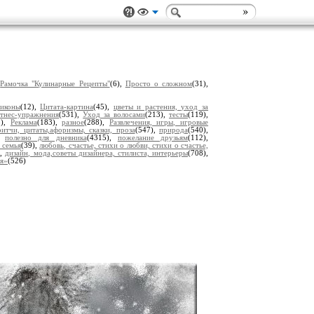
,
Рамочка "Кулинарные Рецепты"
(6),
Просто о сложном
(31),
 иконы
(12),
Цитата-картина
(45),
цветы и растения, уход за
тнес-упражнения
(531),
Уход за волосами
(213),
тесты
(119),
5),
Реклама
(183),
разное
(288),
Развлечения, игры, игровые
итчи, цитаты,афоризмы, сказки, проза
(547),
природа
(540),
),
полезно для дневника
(4315),
пожелание друзьям
(112),
 семья
(39),
любовь, счастье, стихи о любви, стихи о счастье,
),
дизайн, мода,советы дизайнера, стилиста, интерьеры
(708),
ья»
(526)