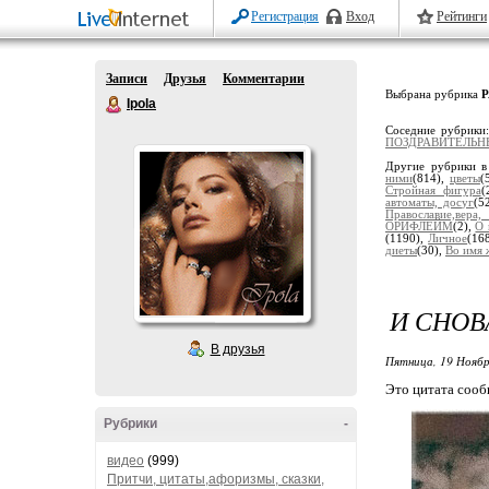
Регистрация
Вход
Рейтинги
Записи
Друзья
Комментарии
Выбрана рубрика
Ipola
Соседние рубрики
ПОЗДРАВИТЕЛЬН
Другие рубрики в
ними
(814),
цветы
(
Стройная фигура
(
автоматы, досуг
(5
Православие,вера
ОРИФЛЕЙМ
(2),
О 
(1190),
Личное
(16
диеты
(30),
Во имя 
И СНОВ
В друзья
Пятница, 19 Ноябр
Это цитата соо
Рубрики
-
видео
(999)
Притчи, цитаты,афоризмы, сказки,