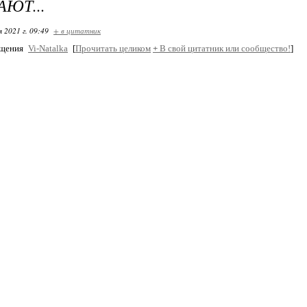
ЮТ...
я 2021 г. 09:49
+ в цитатник
бщения
Vi-Natalka
[
Прочитать целиком
+
В свой цитатник или сообщество!
]