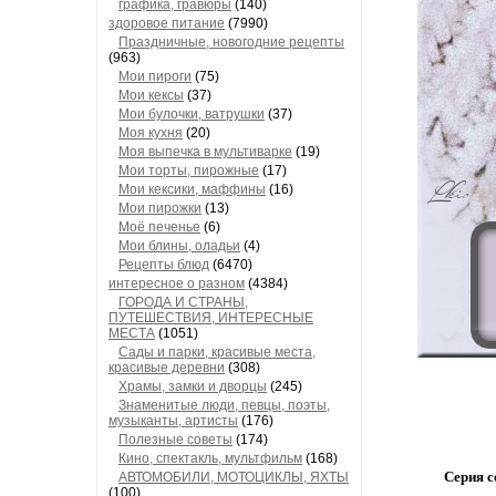
графика, гравюры
(140)
здоровое питание
(7990)
Праздничные, новогодние рецепты
(963)
Мои пироги
(75)
Мои кексы
(37)
Мои булочки, ватрушки
(37)
Моя кухня
(20)
Моя выпечка в мультиварке
(19)
Мои торты, пирожные
(17)
Мои кексики, маффины
(16)
Мои пирожки
(13)
Моё печенье
(6)
Мои блины, оладьи
(4)
Рецепты блюд
(6470)
интересное о разном
(4384)
ГОРОДА И СТРАНЫ,
ПУТЕШЕСТВИЯ, ИНТЕРЕСНЫЕ
МЕСТА
(1051)
Сады и парки, красивые места,
красивые деревни
(308)
Храмы, замки и дворцы
(245)
Знаменитые люди, певцы, поэты,
музыканты, артисты
(176)
Полезные советы
(174)
Кино, спектакль, мультфильм
(168)
Серия с
АВТОМОБИЛИ, МОТОЦИКЛЫ, ЯХТЫ
(100)