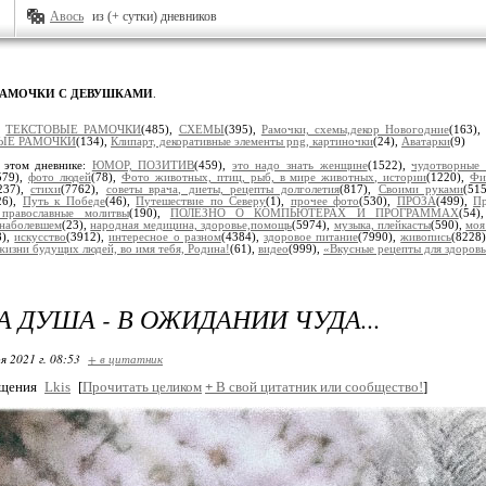
Авось
из (+ сутки) дневников
РАМОЧКИ С ДЕВУШКАМИ
.
:
ТЕКСТОВЫЕ РАМОЧКИ
(485),
СХЕМЫ
(395),
Рамочки, схемы,декор Новогодние
(163)
ЫЕ РАМОЧКИ
(134),
Клипарт, декоративные элементы png, картиночки
(24),
Аватарки
(9)
 этом дневнике:
ЮМОР, ПОЗИТИВ
(459),
это надо знать женщине
(1522),
чудотворные
579),
фото людей
(78),
Фото животных, птиц, рыб, в мире животных, истории
(1220),
Фи
237),
стихи
(7762),
советы врача, диеты, рецепты долголетия
(817),
Своими руками
(51
26),
Путь к Победе
(46),
Путешествие по Северу
(1),
прочее фото
(530),
ПРОЗА
(499),
Пр
, православные молитвы
(190),
ПОЛЕЗНО О КОМПЬЮТЕРАХ И ПРОГРАММАХ
(54
наболевшем
(23),
народная медицина, здоровье,помощь
(5974),
музыка, плейкасты
(590),
моя
8),
искусство
(3912),
интересное о разном
(4384),
здоровое питание
(7990),
живопись
(8228
жизни будущих людей, во имя тебя, Родина!
(61),
видео
(999),
«Вкусные рецепты для здоров
А ДУША - В ОЖИДАНИИ ЧУДА...
я 2021 г. 08:53
+ в цитатник
бщения
Lkis
[
Прочитать целиком
+
В свой цитатник или сообщество!
]