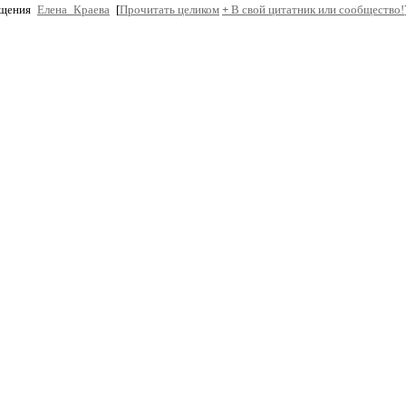
бщения
Елена_Краева
[
Прочитать целиком
+
В свой цитатник или сообщество!