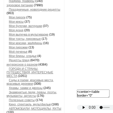
графика, гравюры
(140)
здоровое питание
(7990)
Праздничные, новогодние рецепты
(963)
Мои пироги
(75)
Мои кексы
(37)
Мои булочки, ватрушки
(37)
Моя кухня
(20)
Моя выпечка в мультиварке
(19)
Мои торты, пирожные
(17)
Мои кексики, маффины
(16)
Мои пирожки
(13)
Моё печенье
(6)
Мои блины, оладьи
(4)
Рецепты блюд
(6470)
интересное о разном
(4384)
ГОРОДА И СТРАНЫ,
ПУТЕШЕСТВИЯ, ИНТЕРЕСНЫЕ
МЕСТА
(1051)
Сады и парки, красивые места,
красивые деревни
(308)
Храмы, замки и дворцы
(245)
Знаменитые люди, певцы, поэты,
музыканты, артисты
(176)
Полезные советы
(174)
Кино, спектакль, мультфильм
(168)
АВТОМОБИЛИ, МОТОЦИКЛЫ, ЯХТЫ
(100)