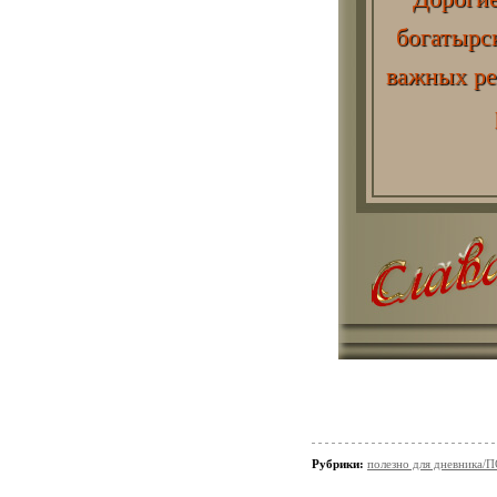
богатырс
важных ре
Рубрики:
полезно для дневни