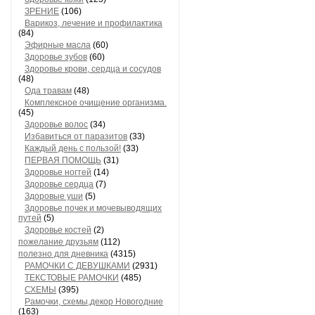
ЗРЕНИЕ
(106)
Варикоз, лечение и профилактика
(84)
Эфирные масла
(60)
Здоровье зубов
(60)
Здоровье крови, сердца и сосудов
(48)
Ода травам
(48)
Комплексное очищение организма.
(45)
Здоровье волос
(34)
Избавиться от паразитов
(33)
Каждый день с пользой!
(33)
ПЕРВАЯ ПОМОЩЬ
(31)
Здоровье ногтей
(14)
Здоровье сердца
(7)
Здоровые уши
(5)
Здоровье почек и мочевыводящих
путей
(5)
Здоровье костей
(2)
пожелание друзьям
(112)
полезно для дневника
(4315)
РАМОЧКИ С ДЕВУШКАМИ
(2931)
ТЕКСТОВЫЕ РАМОЧКИ
(485)
СХЕМЫ
(395)
Рамочки, схемы,декор Новогодние
(163)