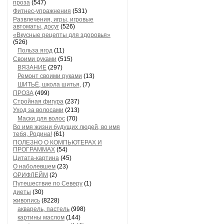
проза
(547)
Фитнес-упражнения
(531)
Развлечения, игры, игровые
автоматы, досуг
(526)
«Вкусные рецепты для здоровья»
(526)
Польза ягод
(11)
Своими руками
(515)
ВЯЗАНИЕ
(297)
Ремонт своими руками
(13)
ШИТЬЁ, школа шитья,
(7)
ПРОЗА
(499)
Стройная фигура
(237)
Уход за волосами
(213)
Маски для волос
(70)
Во имя жизни будущих людей, во имя
тебя, Родина!
(61)
ПОЛЕЗНО О КОМПЬЮТЕРАХ И
ПРОГРАММАХ
(54)
Цитата-картина
(45)
О наболевшем
(23)
ОРИФЛЕЙМ
(2)
Путешествие по Северу
(1)
диеты
(30)
живопись
(8228)
акварель, пастель
(998)
картины маслом
(144)