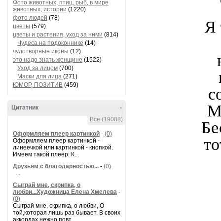
Фото животных, птиц, рыб, в мире
животных, истории
(1220)
фото людей
(78)
Я 
цветы
(579)
цветы и растения, уход за ними
(814)
Чудеса на подоконнике
(14)
чудотворные иконы
(12)
это надо знать женщине
(1522)
Уход за лицом
(700)
Маски для лица
(271)
ЮМОР, ПОЗИТИВ
(459)
с
М
Цитатник
-
Все (19088)
Бе
Оформляем плеер картинкой
-
(0)
то
Оформляем плеер картинкой -
линеечкой или картинкой - кнопкой.
Имеем такой плеер: К...
Друзьям с благодарностью...
-
(0)
...
Сыграй мне, скрипка, о
любви...Художница Елена Хмелева
-
(0)
Сыграй мне, скрипка, о любви, О
той,которая лишь раз бывает. В своих
аккордах нежно повт...