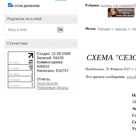
Рубрики:
полезно для дневник
в этом дневнике
Подписка по e-mail
-
Метки:
Девушка
рамочка
дн
Статистика
-
Создан: 22.09.2008
СХЕМА "СЕЗ
Записей: 59105
Комментариев:
406932
Понедельник, 20 Февраля 2023 г.
Написано: 816757
Это цитата сообщения
astra
Отчеты:
Посетители
Поисковые фразы
Н
1
А
С
С
У