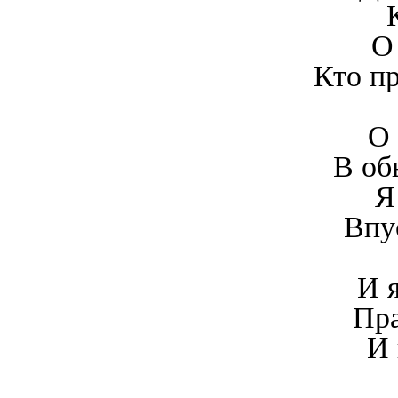
О
Кто пр
О 
В об
Я
Впу
И 
Пра
И 