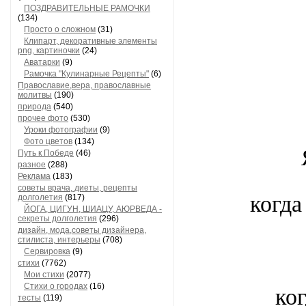
ПОЗДРАВИТЕЛЬНЫЕ РАМОЧКИ
(134)
Просто о сложном
(31)
Клипарт, декоративные элементы
png, картиночки
(24)
Аватарки
(9)
Рамочка "Кулинарные Рецепты"
(6)
Православие,вера, православные
молитвы
(190)
природа
(540)
прочее фото
(530)
Уроки фотографии
(9)
Фото цветов
(134)
Путь к Победе
(46)
разное
(288)
Реклама
(183)
советы врача, диеты, рецепты
когда
долголетия
(817)
ЙОГА, ЦИГУН, ШИАЦУ, АЮРВЕДА -
секреты долголетия
(296)
дизайн, мода,советы дизайнера,
стилиста, интерьеры
(708)
Сервировка
(9)
стихи
(7762)
Мои стихи
(2077)
Стихи о городах
(16)
ког
тесты
(119)