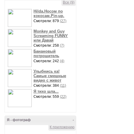
Все (9)
Hilda.Носом по
кокосам.Pin-up.
Смотрели: 879
(27)
Monkey and Guy
Screaming FUNNY
или Давай
Смотрели: 258
(7)
Банановый
потрошитель
Смотрели: 242
(4)
Улыбнись ка!
Самые смешные
видео с живот
Смотрели: 384
(11)
Я тихо шла...
Смотрели: 559
(22)
Я - фотограф
-
К приложению