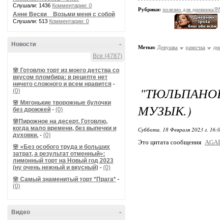
Слушали: 1436
Комментарии: 0
Рубрики:
полезно для дневник
Анне Вески _ Возьми меня с собой
Слушали: 513
Комментарии: 0
Новости
-
Метки:
Девушка
рамочка
дн
Все (4787)
🌸 Готовлю торт из моего детства со
вкусом пломбира: в рецепте нет
ничего сложного и всем нравится
-
"ТЮЛЬПАНО
(0)
🌸 Мягонькие творожные булочки
МУЗЫК.)
без дрожжей
-
(0)
🌸Пирожное на десерт. Готовлю,
когда мало времени, без выпечки и
Суббота, 18 Февраля 2023 г. 16:
духовки.
-
(0)
Это цитата сообщения
AGA
🌸 «Без особого труда и больших
затрат, а результат отменный»:
лимонный торт на Новый год 2023
(ну очень нежный и вкусный)
-
(0)
🌸 Самый знаменитый торт *Прага*
-
(0)
Видео
-