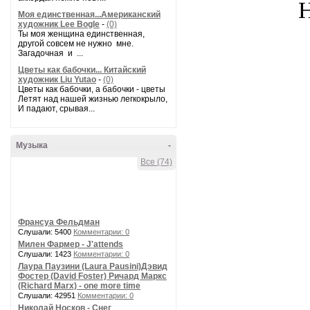
Н
Моя единственная...Американский
художник Lee Bogle
-
(0)
Ты моя женщина единственная,
другой совсем не нужно мне.
Загадочная и ...
Цветы как бабочки... Китайский
художник Liu Yutao
-
(0)
Цветы как бабочки, а бабочки - цветы
Летят над нашей жизнью легкокрыло,
И падают, срывая...
Музыка
-
Все (74)
Франсуа Фельдман
Слушали: 5400
Комментарии: 0
Милен Фармер - J'attends
Слушали: 1423
Комментарии: 0
Лаура Паузини (Laura Pausini)Дэвид
Фостер (David Foster) Ричард Маркс
(Richard Marx) - one more time
Слушали: 42951
Комментарии: 0
Николай Носков - Снег