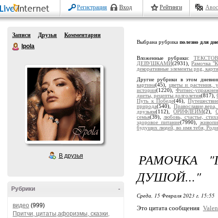
Регистрация
Вход
Рейтинги
Авос
Записи
Друзья
Комментарии
Выбрана рубрика
полезно для дн
Ipola
Вложенные рубрики:
ТЕКСТО
ДЕВУШКАМИ
(2931),
Рамочка "
декоративные элементы png, карт
Другие рубрики в этом дневни
картина
(45),
цветы и растения, 
истории
(1220),
Фитнес-упражне
диеты, рецепты долголетия
(817),
Путь к Победе
(46),
Путешестви
природа
(540),
Православие,вера
друзьям
(112),
ОРИФЛЕЙМ
(2),
семья
(39),
любовь, счастье, сти
здоровое питание
(7990),
живопи
будущих людей, во имя тебя, Роди
РАМОЧКА "
В друзья
ДУШОЙ..."
Рубрики
-
Среда, 15 Февраля 2023 г. 15:55
видео
(999)
Это цитата сообщения
Valen
Притчи, цитаты,афоризмы, сказки,