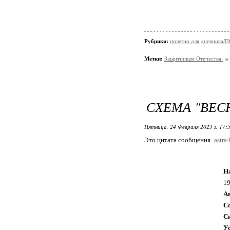
Рубрики:
полезно для дневни
Метки:
Защитникам Отечества.
СХЕМА "ВЕС
Пятница, 24 Февраля 2023 г. 17:
Это цитата сообщения
astra
Н
1
А
С
С
У