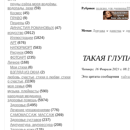
пруды,озёра,моря,водоёмы,
водопады, реки
(59)
Рубрики:
полезно для дневник
Космос
(45)
ПРАВО
(9)
Пещеры
(2)
ДИНАСТИЯ РОМАНОВЫХ
(47)
Метки:
Девушка
рамочка
дн
искусство
(3912)
Иллюстрации
(1824)
АРТ
(676)
НАТЮРМОРТ
(583)
Рисунок
(360)
ТАКАЯ ГЛУПА
ФОТОАРТ
(235)
Личное
(168)
Мои стихи
(6)
Четверг, 16 Февраля 2023 г. 08:
ВЗГЛЯД ИЗ ОКНА
(2)
Это цитата сообщения
valva
любовь, счастье, стихи о любви, стихи
о счастье,
(1190)
моя семья
(39)
музыка, плейкасты
(590)
народная медицина,
здоровье,помощь
(5974)
Здоровье
(1495)
Лечение упражнениями
(776)
САМОМАССАЖ, МАССАЖ
(269)
Здоровье суставов
(237)
Акупунктура, акупрессура
(208)
Здоровье кожи
(125)