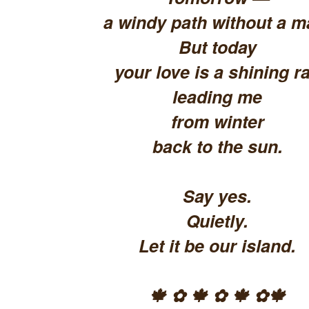
a windy path without a m
But today
your love is a shining ra
leading me
from winter
back to the sun.
Say yes.
Quietly.
Let it be our island.
🍁 ✿ 🍁 ✿ 🍁 ✿🍁