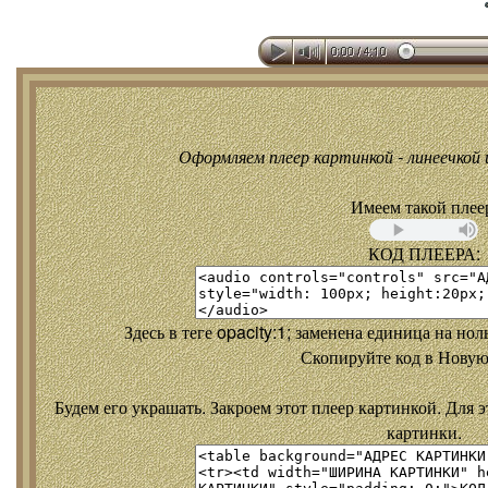
Оформляем плеер картинкой - линеечкой и
Имеем такой плее
КОД ПЛЕЕРА:
Здесь в теге opacity:1; заменена единица на но
Скопируйте код в Новую
Будем его украшать. Закроем этот плеер картинкой. Для э
картинки.