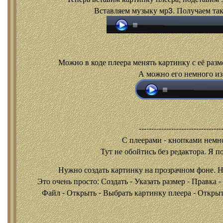
Вставляем музыку мр3. Получаем так
Можно в коде плеера менять картинку с её разм
А можно его немного из
---------------------------------
С плеерами - кнопками
немно
Тут не обойтись без редактора. Я п
Нужно создать картинку на прозрачном фоне. 
Это очень просто: Создать - Указать размер - Правка 
Файл - Открыть - Выбрать картинку плеера - Открыть