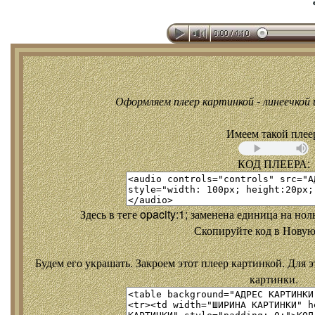
Оформляем плеер картинкой - линеечкой и
Имеем такой плее
КОД ПЛЕЕРА:
Здесь в теге opacity:1; заменена единица на но
Скопируйте код в Новую
Будем его украшать. Закроем этот плеер картинкой. Для э
картинки.