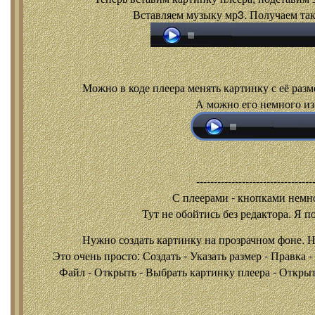
Вставляем музыку мр3. Получаем так
Можно в коде плеера менять картинку с её разм
А можно его немного из
---------------------------------
С плеерами - кнопками
немно
Тут не обойтись без редактора. Я п
Нужно создать картинку на прозрачном фоне. 
Это очень просто: Создать - Указать размер - Правка 
Файл - Открыть - Выбрать картинку плеера - Открыть