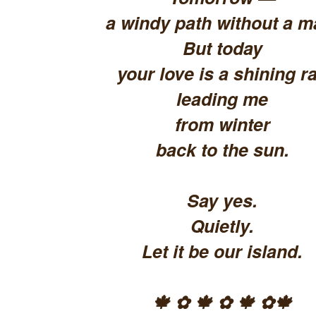
a windy path without a m
But today
your love is a shining ra
leading me
from winter
back to the sun.
Say yes.
Quietly.
Let it be our island.
🍁 ✿ 🍁 ✿ 🍁 ✿🍁