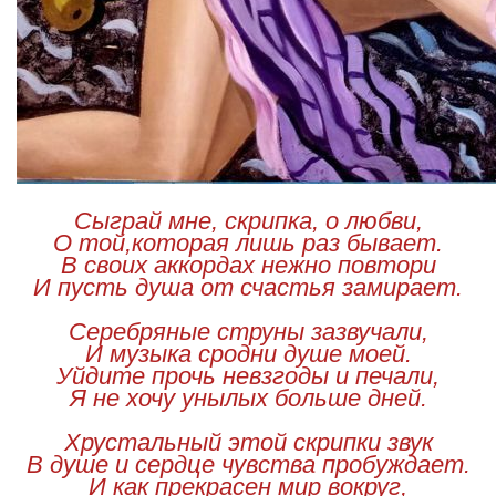
Сыграй мне, скрипка, о любви,
О той,которая лишь раз бывает.
В своих аккордах нежно повтори
И пусть душа от счастья замирает.
Серебряные струны зазвучали,
И музыка сродни душе моей.
Уйдите прочь невзгоды и печали,
Я не хочу унылых больше дней.
Хрустальный этой скрипки звук
В душе и сердце чувства пробуждает.
И как прекрасен мир вокруг,