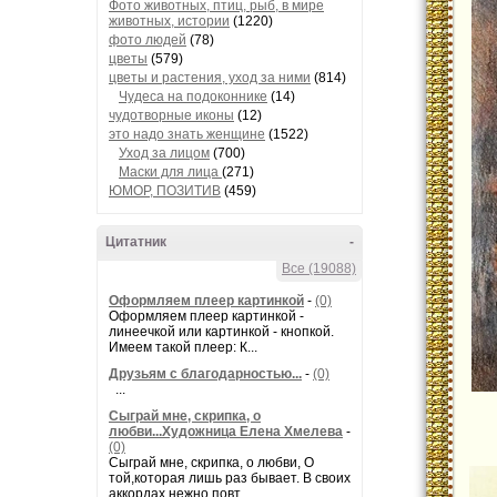
Фото животных, птиц, рыб, в мире
животных, истории
(1220)
фото людей
(78)
цветы
(579)
цветы и растения, уход за ними
(814)
Чудеса на подоконнике
(14)
чудотворные иконы
(12)
это надо знать женщине
(1522)
Уход за лицом
(700)
Маски для лица
(271)
ЮМОР, ПОЗИТИВ
(459)
Цитатник
-
Все (19088)
Оформляем плеер картинкой
-
(0)
Оформляем плеер картинкой -
линеечкой или картинкой - кнопкой.
Имеем такой плеер: К...
Друзьям с благодарностью...
-
(0)
...
Сыграй мне, скрипка, о
любви...Художница Елена Хмелева
-
(0)
Сыграй мне, скрипка, о любви, О
той,которая лишь раз бывает. В своих
аккордах нежно повт...