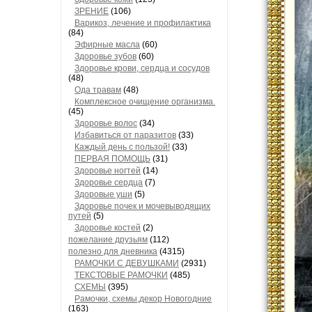
ЗРЕНИЕ
(106)
Варикоз, лечение и профилактика
(84)
Эфирные масла
(60)
Здоровье зубов
(60)
Здоровье крови, сердца и сосудов
(48)
Ода травам
(48)
Комплексное очищение организма.
(45)
Здоровье волос
(34)
Избавиться от паразитов
(33)
Каждый день с пользой!
(33)
ПЕРВАЯ ПОМОЩЬ
(31)
Здоровье ногтей
(14)
Здоровье сердца
(7)
Здоровые уши
(5)
Здоровье почек и мочевыводящих
путей
(5)
Здоровье костей
(2)
пожелание друзьям
(112)
полезно для дневника
(4315)
РАМОЧКИ С ДЕВУШКАМИ
(2931)
ТЕКСТОВЫЕ РАМОЧКИ
(485)
СХЕМЫ
(395)
Рамочки, схемы,декор Новогодние
(163)