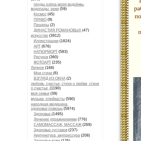
пруды,озёра,моря,водоёмы,
ра
водопады, реки
(59)
по
Космос
(45)
ПРАВО
(9)
Пещеры
(2)
п
ДИНАСТИЯ РОМАНОВЫХ
(47)
искусство
(3912)
Иллюстрации
(1824)
АРТ
(676)
НАТЮРМОРТ
(583)
Рисунок
(360)
ФОТОАРТ
(235)
Личное
(168)
Мои стихи
(6)
ВЗГЛЯД ИЗ ОКНА
(2)
любовь, счастье, стихи о любви, стихи
о счастье,
(1190)
моя семья
(39)
музыка, плейкасты
(590)
народная медицина,
здоровье,помощь
(5974)
Здоровье
(1495)
Лечение упражнениями
(776)
САМОМАССАЖ, МАССАЖ
(269)
Здоровье суставов
(237)
Акупунктура, акупрессура
(208)
Здоровье кожи
(125)