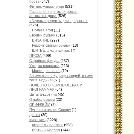
проза
(547)
Фитнес-упражнения
(531)
Развлечения, игры, игровые
автоматы, досуг
(526)
«Вкусные рецепты для здоровья»
(526)
Польза ягод
(11)
Своими руками
(515)
ВЯЗАНИЕ
(297)
Ремонт своими руками
(13)
ШИТЬЁ, школа шитья,
(7)
ПРОЗА
(499)
Стройная фигура
(237)
Уход за волосами
(213)
Маски для волос
(70)
Во имя жизни будущих людей, во имя
тебя, Родина!
(61)
ПОЛЕЗНО О КОМПЬЮТЕРАХ И
ПРОГРАММАХ
(54)
Цитата-картина
(45)
О наболевшем
(23)
ОРИФЛЕЙМ
(2)
Путешествие по Северу
(1)
диеты
(30)
живопись
(8228)
акварель, пастель
(998)
картины маслом
(144)