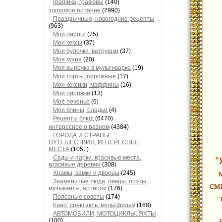
графика, гравюры
(140)
здоровое питание
(7990)
Праздничные, новогодние рецепты
(963)
Мои пироги
(75)
Мои кексы
(37)
Мои булочки, ватрушки
(37)
Моя кухня
(20)
Моя выпечка в мультиварке
(19)
Мои торты, пирожные
(17)
Мои кексики, маффины
(16)
Мои пирожки
(13)
Моё печенье
(6)
Мои блины, оладьи
(4)
Рецепты блюд
(6470)
интересное о разном
(4384)
ГОРОДА И СТРАНЫ,
ПУТЕШЕСТВИЯ, ИНТЕРЕСНЫЕ
МЕСТА
(1051)
"
Сады и парки, красивые места,
красивые деревни
(308)
Храмы, замки и дворцы
(245)
Знаменитые люди, певцы, поэты,
см
музыканты, артисты
(176)
Полезные советы
(174)
Кино, спектакль, мультфильм
(168)
АВТОМОБИЛИ, МОТОЦИКЛЫ, ЯХТЫ
(100)