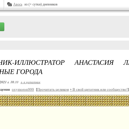
Авось
из (+ сутки) дневников
НИК-ИЛЛЮСТРАТОР АНАСТАСИЯ 
НЫЕ ГОРОДА
2021 г. 18:33
+ в цитатник
бщения
oxymoron999
[
Прочитать целиком
+
В свой цитатник или сообщество!
]