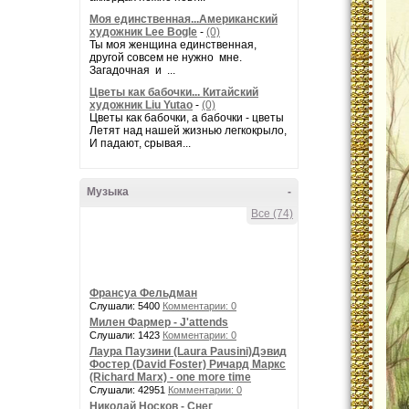
Моя единственная...Американский
художник Lee Bogle
-
(0)
Ты моя женщина единственная,
другой совсем не нужно мне.
Загадочная и ...
Цветы как бабочки... Китайский
художник Liu Yutao
-
(0)
Цветы как бабочки, а бабочки - цветы
Летят над нашей жизнью легкокрыло,
И падают, срывая...
Музыка
-
Все (74)
Франсуа Фельдман
Слушали: 5400
Комментарии: 0
Милен Фармер - J'attends
Слушали: 1423
Комментарии: 0
Лаура Паузини (Laura Pausini)Дэвид
Фостер (David Foster) Ричард Маркс
(Richard Marx) - one more time
Слушали: 42951
Комментарии: 0
Николай Носков - Снег