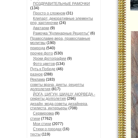
ПОЗДРАВИТЕЛЬНЫЕ РАМОЧКИ
(134)
Просто о сложном
(31)
Клипарт, декоративные элементы
png, картиночки
(24)
Аватарки
(9)
Рамочка "Кулинарные Рецепты"
(6)
Православие,вера, православные
молитвы
(190)
природа
(540)
прочее фото
(530)
Уроки фотографии
(9)
Фото цветов
(134)
Путь к Победе
(46)
разное
(288)
Реклама
(183)
советы врача, диеты, рецепты
долголетия
(817)
ЙОГА, ЦИГУН, ШИАЦУ, АЮРВЕДА -
секреты долголетия
(296)
дизайн, мода,советы дизайнера,
стилиста, интерьеры
(708)
Сервировка
(9)
стихи
(7762)
Мои стихи
(2077)
Стихи о городах
(16)
тесты
(119)