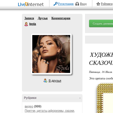
Регистрация
Вход
Рейтинги
Записи
Друзья
Комментарии
Создать дневник
Ipola
ХУДОЖ
СКАЗОЧ
Пятница, 16 Июля 
Это цитата соо
В друзья
Рубрики
-
видео
(999)
Притчи, цитаты,афоризмы, сказки,