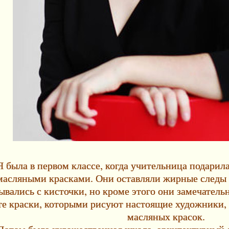
Я была в первом классе, когда учительница подарил
масляными красками. Они оставляли жирные следы н
ывались с кисточки, но кроме этого они замечательно
те краски, которыми рисуют настоящие художники, 
масляных красок.