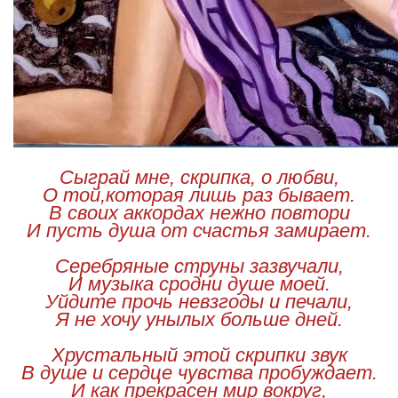
Сыграй мне, скрипка, о любви,
О той,которая лишь раз бывает.
В своих аккордах нежно повтори
И пусть душа от счастья замирает.
Серебряные струны зазвучали,
И музыка сродни душе моей.
Уйдите прочь невзгоды и печали,
Я не хочу унылых больше дней.
Хрустальный этой скрипки звук
В душе и сердце чувства пробуждает.
И как прекрасен мир вокруг,