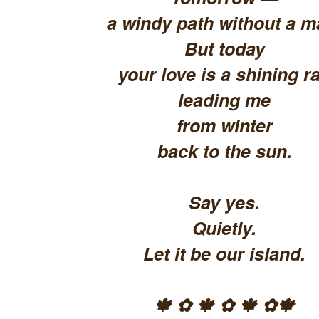
a windy path without a m
But today
your love is a shining ra
leading me
from winter
back to the sun.
Say yes.
Quietly.
Let it be our island.
🍁 ✿ 🍁 ✿ 🍁 ✿🍁