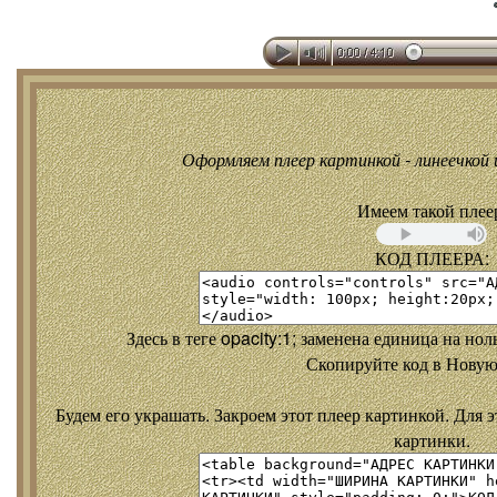
Оформляем плеер картинкой - линеечкой и
Имеем такой плее
КОД ПЛЕЕРА:
Здесь в теге opacity:1; заменена единица на но
Скопируйте код в Новую
Будем его украшать. Закроем этот плеер картинкой. Для э
картинки.