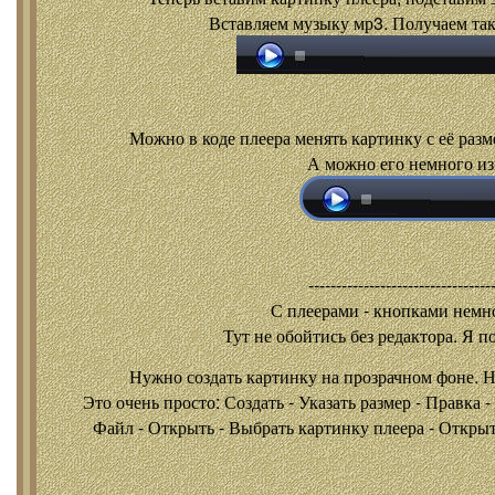
Вставляем музыку мр3. Получаем так
Можно в коде плеера менять картинку с её разм
А можно его немного из
---------------------------------
С плеерами - кнопками
немно
Тут не обойтись без редактора. Я п
Нужно создать картинку на прозрачном фоне. 
Это очень просто: Создать - Указать размер - Правка 
Файл - Открыть - Выбрать картинку плеера - Открыть