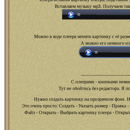
Вставляем музыку мр3. Получаем так
Можно в коде плеера менять картинку с её разм
А можно его немного из
---------------------------------
С плеерами - кнопками
немно
Тут не обойтись без редактора. Я п
Нужно создать картинку на прозрачном фоне. 
Это очень просто: Создать - Указать размер - Правка 
Файл - Открыть - Выбрать картинку плеера - Открыть