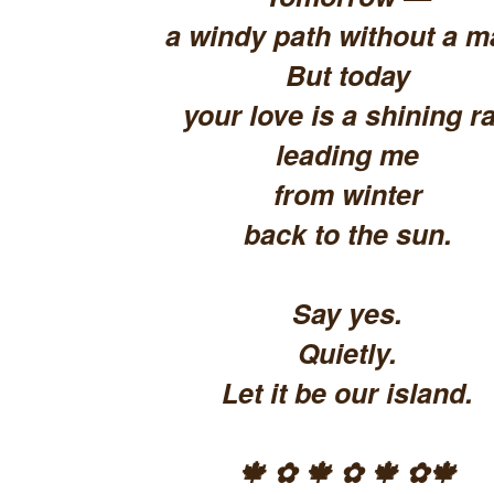
a windy path without a m
But today
your love is a shining ra
leading me
from winter
back to the sun.
Say yes.
Quietly.
Let it be our island.
🍁 ✿ 🍁 ✿ 🍁 ✿🍁