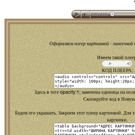
Оформляем плеер картинкой - линеечкой и
Имеем такой плее
КОД ПЛЕЕРА:
Здесь в теге opacity:1; заменена единица на но
Скопируйте код в Новую
Будем его украшать. Закроем этот плеер картинкой. Для э
картинки.