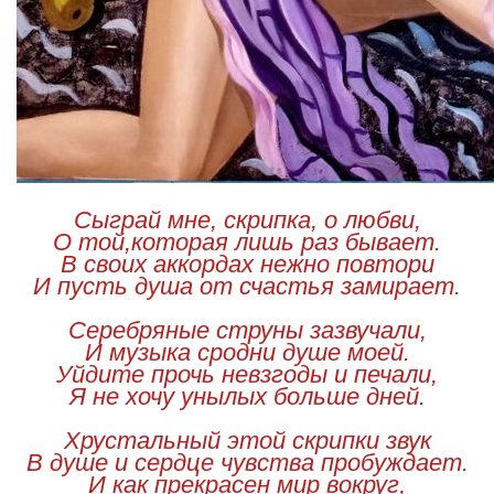
Сыграй мне, скрипка, о любви,
О той,которая лишь раз бывает.
В своих аккордах нежно повтори
И пусть душа от счастья замирает.
Серебряные струны зазвучали,
И музыка сродни душе моей.
Уйдите прочь невзгоды и печали,
Я не хочу унылых больше дней.
Хрустальный этой скрипки звук
В душе и сердце чувства пробуждает.
И как прекрасен мир вокруг,