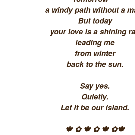
a windy path without a m
But today
your love is a shining ra
leading me
from winter
back to the sun.
Say yes.
Quietly.
Let it be our island.
🍁 ✿ 🍁 ✿ 🍁 ✿🍁