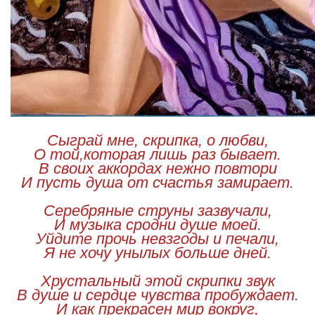
Сыграй мне, скрипка, о любви,
О той,которая лишь раз бывает.
В своих аккордах нежно повтори
И пусть душа от счастья замирает.
Серебряные струны зазвучали,
И музыка сродни душе моей.
Уйдите прочь невзгоды и печали,
Я не хочу унылых больше дней.
Хрустальный этой скрипки звук
В душе и сердце чувства пробуждает.
И как прекрасен мир вокруг,