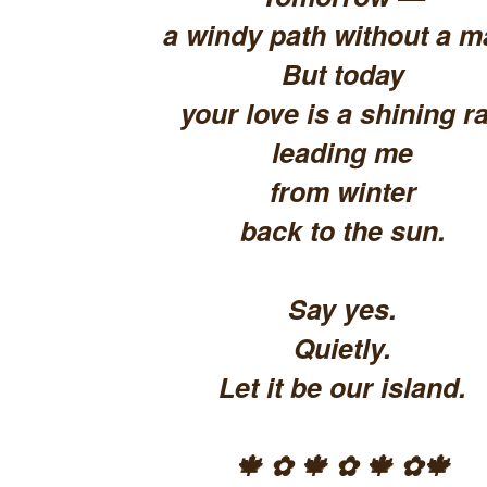
a windy path without a m
But today
your love is a shining ra
leading me
from winter
back to the sun.
Say yes.
Quietly.
Let it be our island.
🍁 ✿ 🍁 ✿ 🍁 ✿🍁