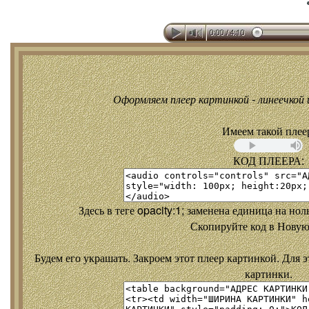
Оформляем плеер картинкой - линеечкой и
Имеем такой плее
КОД ПЛЕЕРА:
Здесь в теге opacity:1; заменена единица на но
Скопируйте код в Новую
Будем его украшать. Закроем этот плеер картинкой. Для э
картинки.