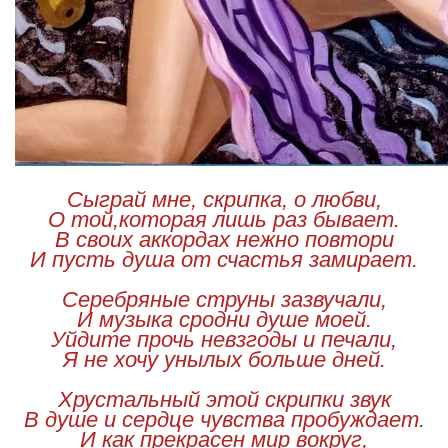
Сыграй мне, скрипка, о любви,
О той,которая лишь раз бывает.
В своих аккордах нежно повтори
И пусть душа от счастья замирает.
Серебряные струны зазвучали,
И музыка сродни душе моей.
Уйдите прочь невзгоды и печали,
Я не хочу унылых больше дней.
Хрустальный этой скрипки звук
В душе и сердце чувства пробуждает.
И как прекрасен мир вокруг,