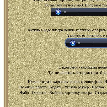
Вставляем музыку мр3. Получаем так
Можно в коде плеера менять картинку с её разм
А можно его немного из
---------------------------------
С плеерами - кнопками
немно
Тут не обойтись без редактора. Я п
Нужно создать картинку на прозрачном фоне. 
Это очень просто: Создать - Указать размер - Правка 
Файл - Открыть - Выбрать картинку плеера - Открыть