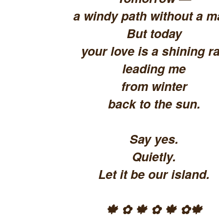
a windy path without a m
But today
your love is a shining ra
leading me
from winter
back to the sun.
Say yes.
Quietly.
Let it be our island.
🍁 ✿ 🍁 ✿ 🍁 ✿🍁