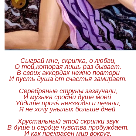
Сыграй мне, скрипка, о любви,
О той,которая лишь раз бывает.
В своих аккордах нежно повтори
И пусть душа от счастья замирает.
Серебряные струны зазвучали,
И музыка сродни душе моей.
Уйдите прочь невзгоды и печали,
Я не хочу унылых больше дней.
Хрустальный этой скрипки звук
В душе и сердце чувства пробуждает.
И как прекрасен мир вокруг,