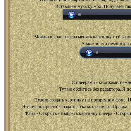
Вставляем музыку мр3. Получаем так
Можно в коде плеера менять картинку с её разм
А можно его немного из
---------------------------------
С плеерами - кнопками
немно
Тут не обойтись без редактора. Я п
Нужно создать картинку на прозрачном фоне. 
Это очень просто: Создать - Указать размер - Правка 
Файл - Открыть - Выбрать картинку плеера - Открыть