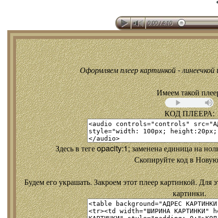
Оформляем плеер картинкой - линеечкой и
Имеем такой плее
КОД ПЛЕЕРА:
Здесь в теге opacity:1; заменена единица на но
Скопируйте код в Новую
Будем его украшать. Закроем этот плеер картинкой. Для э
картинки.