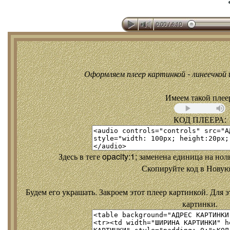
Оформляем плеер картинкой - линеечкой и
Имеем такой плее
КОД ПЛЕЕРА:
Здесь в теге opacity:1; заменена единица на но
Скопируйте код в Новую
Будем его украшать. Закроем этот плеер картинкой. Для э
картинки.