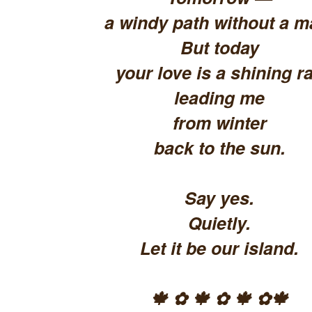
a windy path without a m
But today
your love is a shining ra
leading me
from winter
back to the sun.
Say yes.
Quietly.
Let it be our island.
🍁 ✿ 🍁 ✿ 🍁 ✿🍁