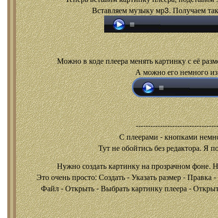
Вставляем музыку мр3. Получаем так
Можно в коде плеера менять картинку с её разм
А можно его немного из
---------------------------------
С плеерами - кнопками
немно
Тут не обойтись без редактора. Я п
Нужно создать картинку на прозрачном фоне. 
Это очень просто: Создать - Указать размер - Правка 
Файл - Открыть - Выбрать картинку плеера - Открыть