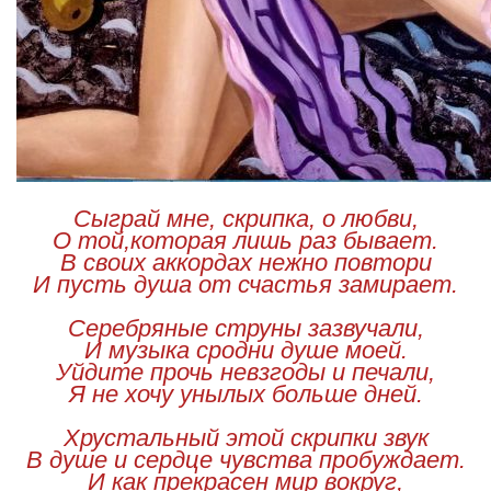
Сыграй мне, скрипка, о любви,
О той,которая лишь раз бывает.
В своих аккордах нежно повтори
И пусть душа от счастья замирает.
Серебряные струны зазвучали,
И музыка сродни душе моей.
Уйдите прочь невзгоды и печали,
Я не хочу унылых больше дней.
Хрустальный этой скрипки звук
В душе и сердце чувства пробуждает.
И как прекрасен мир вокруг,