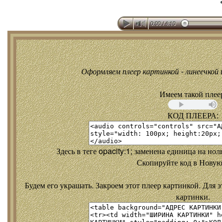
Оформляем плеер картинкой - линеечкой и
Имеем такой плее
КОД ПЛЕЕРА:
Здесь в теге opacity:1; заменена единица на но
Скопируйте код в Новую
Будем его украшать. Закроем этот плеер картинкой. Для э
картинки.