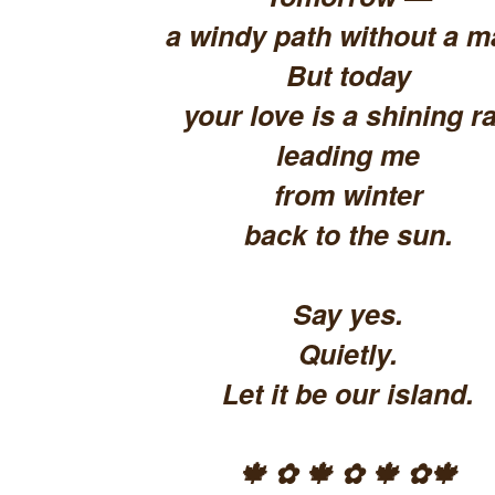
a windy path without a m
But today
your love is a shining ra
leading me
from winter
back to the sun.
Say yes.
Quietly.
Let it be our island.
🍁 ✿ 🍁 ✿ 🍁 ✿🍁