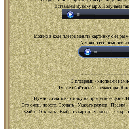
Вставляем музыку мр3. Получаем так
Можно в коде плеера менять картинку с её разм
А можно его немного из
---------------------------------
С плеерами - кнопками
немно
Тут не обойтись без редактора. Я п
Нужно создать картинку на прозрачном фоне. 
Это очень просто: Создать - Указать размер - Правка 
Файл - Открыть - Выбрать картинку плеера - Открыть