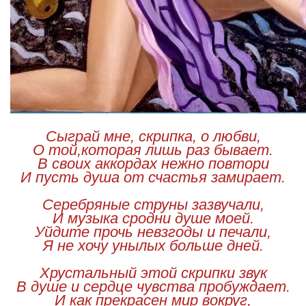
Сыграй мне, скрипка, о любви,
О той,которая лишь раз бывает.
В своих аккордах нежно повтори
И пусть душа от счастья замирает.
Серебряные струны зазвучали,
И музыка сродни душе моей.
Уйдите прочь невзгоды и печали,
Я не хочу унылых больше дней.
Хрустальный этой скрипки звук
В душе и сердце чувства пробуждает.
И как прекрасен мир вокруг,