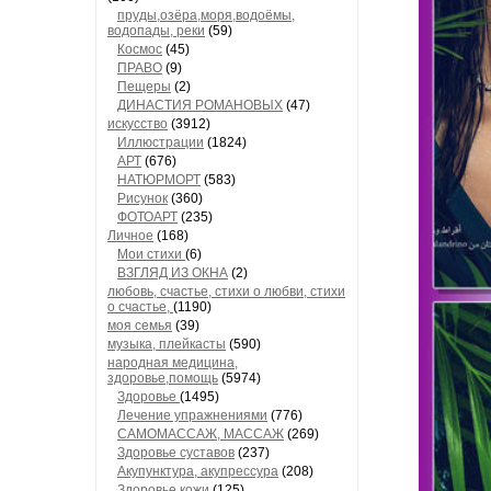
пруды,озёра,моря,водоёмы,
водопады, реки
(59)
Космос
(45)
ПРАВО
(9)
Пещеры
(2)
ДИНАСТИЯ РОМАНОВЫХ
(47)
искусство
(3912)
Иллюстрации
(1824)
АРТ
(676)
НАТЮРМОРТ
(583)
Рисунок
(360)
ФОТОАРТ
(235)
Личное
(168)
Мои стихи
(6)
ВЗГЛЯД ИЗ ОКНА
(2)
любовь, счастье, стихи о любви, стихи
о счастье,
(1190)
моя семья
(39)
музыка, плейкасты
(590)
народная медицина,
здоровье,помощь
(5974)
Здоровье
(1495)
Лечение упражнениями
(776)
САМОМАССАЖ, МАССАЖ
(269)
Здоровье суставов
(237)
Акупунктура, акупрессура
(208)
Здоровье кожи
(125)