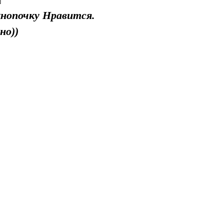
]
нопочку Нравится.
но))