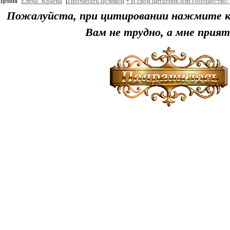
бщения
Елена_Краева
[
Прочитать целиком
+
В свой цитатник или сообщество!
Пожалуйста, при цитировании нажмите к
Вам не трудно, а мне прият