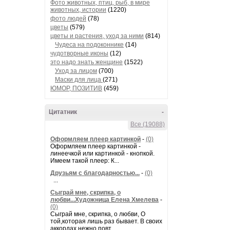
Фото животных, птиц, рыб, в мире
животных, истории
(1220)
фото людей
(78)
цветы
(579)
цветы и растения, уход за ними
(814)
Чудеса на подоконнике
(14)
чудотворные иконы
(12)
это надо знать женщине
(1522)
Уход за лицом
(700)
Маски для лица
(271)
ЮМОР, ПОЗИТИВ
(459)
Цитатник
-
Все (19088)
Оформляем плеер картинкой
-
(0)
Оформляем плеер картинкой -
линеечкой или картинкой - кнопкой.
Имеем такой плеер: К...
Друзьям с благодарностью...
-
(0)
...
Сыграй мне, скрипка, о
любви...Художница Елена Хмелева
-
(0)
Сыграй мне, скрипка, о любви, О
той,которая лишь раз бывает. В своих
аккордах нежно повт...