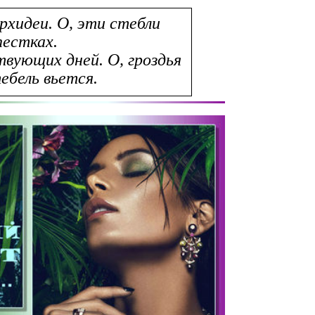
рхидеи. О, эти стебли
пестках.
твующих дней. О, гроздья
ебель вьется.