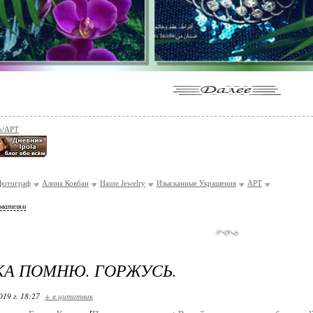
о/АРТ
фотограф
Алина Ковбан
Haute Jewelry
Изысканные Украшения
АРТ
ователям
А ПОМНЮ. ГОРЖУСЬ.
019 г. 18:27
+ в цитатник