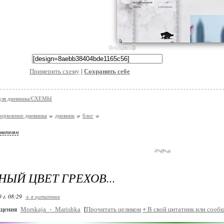
Примерить схему
|
Cохранить себе
 для дневника/СХЕМЫ
ормление дневника
дневник
блог
ователям
ЫЙ ЦВЕТ ГРЕХОВ...
 г. 08:29
+ в цитатник
бщения
Morskaja_-_Marishka
[
Прочитать целиком
+
В свой цитатник или сооб