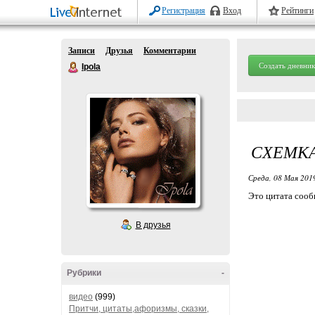
Регистрация
Вход
Рейтинги
Записи
Друзья
Комментарии
Создать дневник
Ipola
СХЕМКА
Среда, 08 Мая 2019
Это цитата соо
В друзья
Рубрики
-
видео
(999)
Притчи, цитаты,афоризмы, сказки,