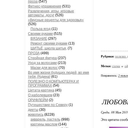
проза
(547)
Фитнес-упражнения
(531)
Развлечения, игры, игровые
автоматы, досуг
(526)
«Вкусные рецепты для здоровья»
(526)
Польза ягод
(11)
Своими руками
(515)
ВЯЗАНИЕ
(297)
Ремонт своими руками
(13)
ШИТЬЁ, школа шитья,
(7)
ПРОЗА
(499)
Рубрики:
полезно
Стройная фигура
(237)
Уход за волосами
(213)
Метки:
схема
оф
Маски для волос
(70)
Во имя жизни будущих людей, во имя
Понравилось:
2 польз
тебя, Родина!
(61)
ПОЛЕЗНО О КОМПЬЮТЕРАХ И
ПРОГРАММАХ
(54)
Цитата-картина
(45)
О наболевшем
(23)
ЛЮБОВН
ОРИФЛЕЙМ
(2)
Путешествие по Северу
(1)
диеты
(30)
Среда, 08 Мая 2019
живопись
(8228)
акварель, пастель
(998)
Это цитата соо
картины маслом
(144)