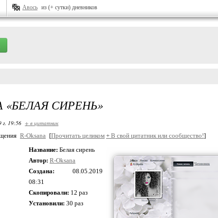
Авось
из (+ сутки) дневников
 «БЕЛАЯ СИРЕНЬ»
 г. 19:56
+ в цитатник
бщения
R-Oksana
[
Прочитать целиком
+
В свой цитатник или сообщество!
]
Название:
Белая сирень
Автор:
R-Oksana
Создана:
08.05.2019
08:31
Скопировали:
12 раз
Установили:
30 раз