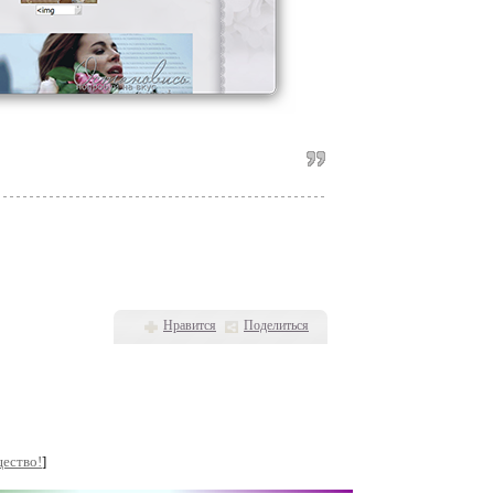
Нравится
Поделиться
щество!
]