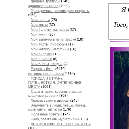
графика, гравюры
(140)
здоровое питание
(7990)
Я 
Праздничные, новогодние рецепты
(963)
Мои пироги
(75)
Того,
Мои кексы
(37)
Мои булочки, ватрушки
(37)
Моя кухня
(20)
Моя выпечка в мультиварке
(19)
Мои торты, пирожные
(17)
Мои кексики, маффины
(16)
Мои пирожки
(13)
Моё печенье
(6)
Мои блины, оладьи
(4)
Рецепты блюд
(6470)
интересное о разном
(4384)
ГОРОДА И СТРАНЫ,
ПУТЕШЕСТВИЯ, ИНТЕРЕСНЫЕ
МЕСТА
(1051)
Сады и парки, красивые места,
красивые деревни
(308)
Храмы, замки и дворцы
(245)
Знаменитые люди, певцы, поэты,
музыканты, артисты
(176)
Полезные советы
(174)
Кино, спектакль, мультфильм
(168)
АВТОМОБИЛИ, МОТОЦИКЛЫ, ЯХТЫ
(100)