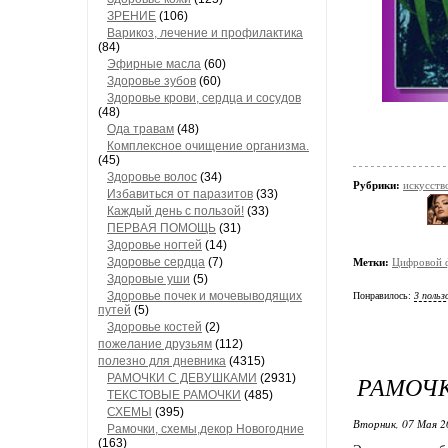
ЗРЕНИЕ
(106)
Варикоз, лечение и профилактика
(84)
Эфирные масла
(60)
Здоровье зубов
(60)
Здоровье крови, сердца и сосудов
(48)
Ода травам
(48)
Комплексное очищение организма.
(45)
Здоровье волос
(34)
Рубрики:
искусств
Избавиться от паразитов
(33)
Каждый день с пользой!
(33)
ПЕРВАЯ ПОМОЩЬ
(31)
Здоровье ногтей
(14)
Здоровье сердца
(7)
Метки:
Цифровой 
Здоровые уши
(5)
Здоровье почек и мочевыводящих
Понравилось:
3 польз
путей
(5)
Здоровье костей
(2)
пожелание друзьям
(112)
полезно для дневника
(4315)
РАМОЧК
РАМОЧКИ С ДЕВУШКАМИ
(2931)
ТЕКСТОВЫЕ РАМОЧКИ
(485)
СХЕМЫ
(395)
Вторник, 07 Мая 2
Рамочки, схемы,декор Новогодние
(163)