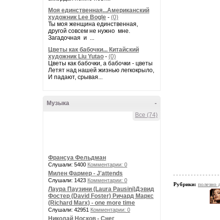
Моя единственная...Американский
художник Lee Bogle
-
(0)
Ты моя женщина единственная,
другой совсем не нужно мне.
Загадочная и ...
Цветы как бабочки... Китайский
художник Liu Yutao
-
(0)
Цветы как бабочки, а бабочки - цветы
Летят над нашей жизнью легкокрыло,
И падают, срывая...
Музыка
-
Все (74)
Франсуа Фельдман
Слушали: 5400
Комментарии: 0
Милен Фармер - J'attends
Слушали: 1423
Комментарии: 0
Рубрики:
полезно
Лаура Паузини (Laura Pausini)Дэвид
Фостер (David Foster) Ричард Маркс
(Richard Marx) - one more time
Слушали: 42951
Комментарии: 0
Николай Носков - Снег