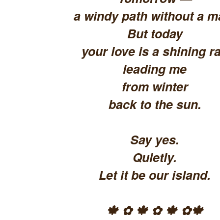
a windy path without a m
But today
your love is a shining ra
leading me
from winter
back to the sun.
Say yes.
Quietly.
Let it be our island.
🍁 ✿ 🍁 ✿ 🍁 ✿🍁