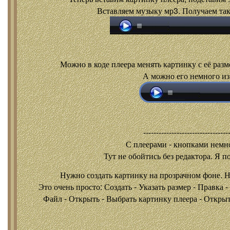
Вставляем музыку мр3. Получаем так
Можно в коде плеера менять картинку с её разм
А можно его немного из
---------------------------------
С плеерами - кнопками
немно
Тут не обойтись без редактора. Я п
Нужно создать картинку на прозрачном фоне. 
Это очень просто: Создать - Указать размер - Правка 
Файл - Открыть - Выбрать картинку плеера - Открыть