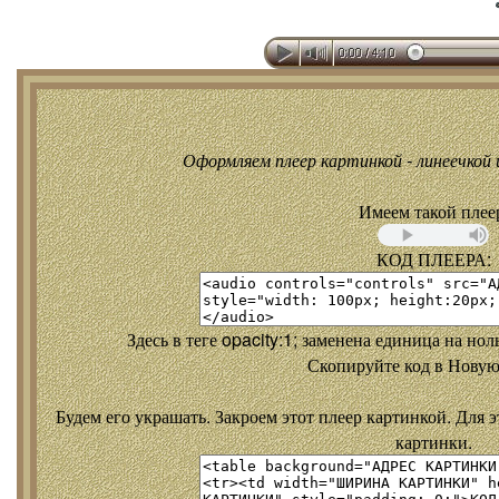
Оформляем плеер картинкой - линеечкой и
Имеем такой плее
КОД ПЛЕЕРА:
Здесь в теге opacity:1; заменена единица на но
Скопируйте код в Новую
Будем его украшать. Закроем этот плеер картинкой. Для э
картинки.