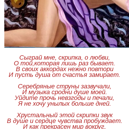
Сыграй мне, скрипка, о любви,
О той,которая лишь раз бывает.
В своих аккордах нежно повтори
И пусть душа от счастья замирает.
Серебряные струны зазвучали,
И музыка сродни душе моей.
Уйдите прочь невзгоды и печали,
Я не хочу унылых больше дней.
Хрустальный этой скрипки звук
В душе и сердце чувства пробуждает.
И как прекрасен мир вокруг,