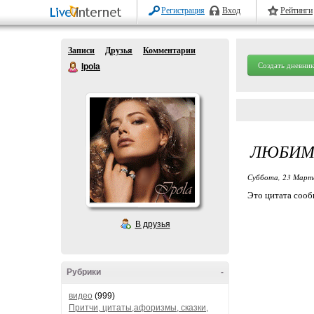
Регистрация
Вход
Рейтинги
Записи
Друзья
Комментарии
Создать дневник
Ipola
ЛЮБИМ
Суббота, 23 Марта
Это цитата соо
В друзья
Рубрики
-
видео
(999)
Притчи, цитаты,афоризмы, сказки,