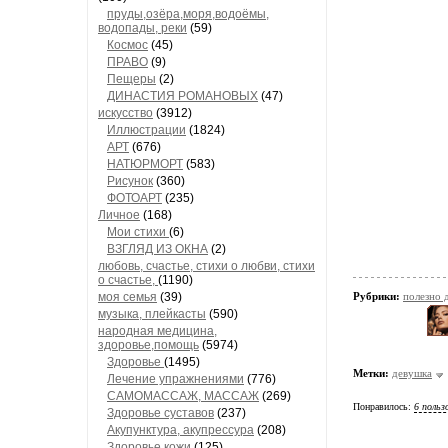
пруды,озёра,моря,водоёмы,
водопады, реки
(59)
Космос
(45)
ПРАВО
(9)
Пещеры
(2)
ДИНАСТИЯ РОМАНОВЫХ
(47)
искусство
(3912)
Иллюстрации
(1824)
АРТ
(676)
НАТЮРМОРТ
(583)
Рисунок
(360)
ФОТОАРТ
(235)
Личное
(168)
Мои стихи
(6)
ВЗГЛЯД ИЗ ОКНА
(2)
любовь, счастье, стихи о любви, стихи
о счастье,
(1190)
моя семья
(39)
Рубрики:
полезно
музыка, плейкасты
(590)
народная медицина,
здоровье,помощь
(5974)
Здоровье
(1495)
Метки:
девушка
Лечение упражнениями
(776)
САМОМАССАЖ, МАССАЖ
(269)
Понравилось:
6 польз
Здоровье суставов
(237)
Акупунктура, акупрессура
(208)
Здоровье кожи
(125)