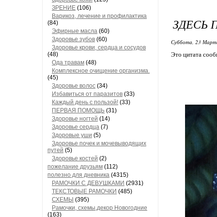
ЗРЕНИЕ
(106)
Варикоз, лечение и профилактика
ЗДЕСЬ 
(84)
Эфирные масла
(60)
Здоровье зубов
(60)
Суббота, 23 Марта
Здоровье крови, сердца и сосудов
(48)
Это цитата соо
Ода травам
(48)
Комплексное очищение организма.
(45)
Здоровье волос
(34)
Избавиться от паразитов
(33)
Каждый день с пользой!
(33)
ПЕРВАЯ ПОМОЩЬ
(31)
Здоровье ногтей
(14)
Здоровье сердца
(7)
Здоровые уши
(5)
Здоровье почек и мочевыводящих
путей
(5)
Здоровье костей
(2)
пожелание друзьям
(112)
полезно для дневника
(4315)
РАМОЧКИ С ДЕВУШКАМИ
(2931)
ТЕКСТОВЫЕ РАМОЧКИ
(485)
СХЕМЫ
(395)
Рамочки, схемы,декор Новогодние
(163)