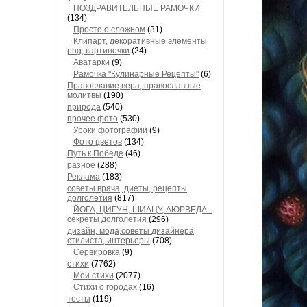
ПОЗДРАВИТЕЛЬНЫЕ РАМОЧКИ
(134)
Просто о сложном
(31)
Клипарт, декоративные элементы
png, картиночки
(24)
Аватарки
(9)
Рамочка "Кулинарные Рецепты"
(6)
Православие,вера, православные
молитвы
(190)
природа
(540)
прочее фото
(530)
Уроки фотографии
(9)
Фото цветов
(134)
Путь к Победе
(46)
разное
(288)
Реклама
(183)
советы врача, диеты, рецепты
долголетия
(817)
ЙОГА, ЦИГУН, ШИАЦУ, АЮРВЕДА -
секреты долголетия
(296)
дизайн, мода,советы дизайнера,
стилиста, интерьеры
(708)
Сервировка
(9)
стихи
(7762)
Мои стихи
(2077)
Стихи о городах
(16)
тесты
(119)