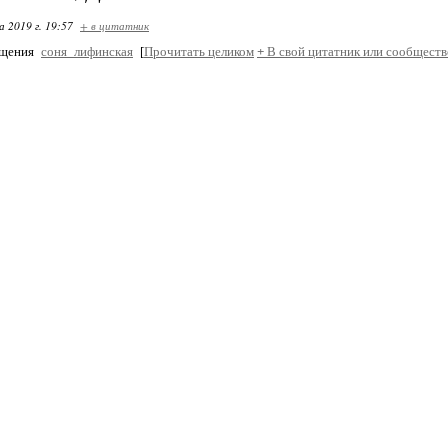
 2019 г. 19:57
+ в цитатник
бщения
соня_лифинская
[
Прочитать целиком
+
В свой цитатник или сообществ