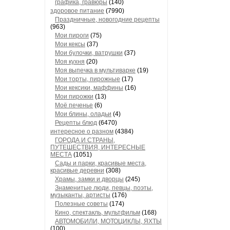
графика, гравюры
(140)
здоровое питание
(7990)
Праздничные, новогодние рецепты
(963)
Мои пироги
(75)
Мои кексы
(37)
Мои булочки, ватрушки
(37)
Моя кухня
(20)
Моя выпечка в мультиварке
(19)
Мои торты, пирожные
(17)
Мои кексики, маффины
(16)
Мои пирожки
(13)
Моё печенье
(6)
Мои блины, оладьи
(4)
Рецепты блюд
(6470)
интересное о разном
(4384)
ГОРОДА И СТРАНЫ,
ПУТЕШЕСТВИЯ, ИНТЕРЕСНЫЕ
МЕСТА
(1051)
Сады и парки, красивые места,
красивые деревни
(308)
Храмы, замки и дворцы
(245)
Знаменитые люди, певцы, поэты,
музыканты, артисты
(176)
Полезные советы
(174)
Кино, спектакль, мультфильм
(168)
АВТОМОБИЛИ, МОТОЦИКЛЫ, ЯХТЫ
(100)