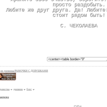
просто раздобыть.
Любите же друг друга. Да! Любите
стоит рядом быть!
С. ЧЕКОЛАЕВА
 для дневника/РАМОЧКИ С ДЕВУШКАМИ
рамочка
дневник
блог
ователям