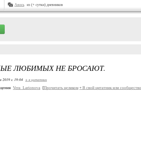
Авось
из (+ сутки) дневников
ЫЕ ЛЮБИМЫХ НЕ БРОСАЮТ.
 2019 г. 19:04
+ в цитатник
бщения
Vera_Larionova
[
Прочитать целиком
+
В свой цитатник или сообщество