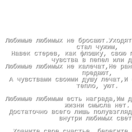
Любимые любимых не бросают.Уходят
стал чужим,
Навек стерев, как флэшку, свою 
чувства в пепел или д
Любимые любимых не калечат,Не ран
предают,
А чувствами своими душу лечат,И 
тепло, уют.
Любимые любимым есть награда,Им д
жизни смысла нет.
Достаточно всего лишь полувзгляд
внутри любимых свет
Храните свое счастье, берегите.