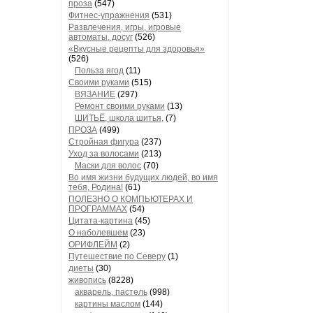
проза
(547)
Фитнес-упражнения
(531)
Развлечения, игры, игровые
автоматы, досуг
(526)
«Вкусные рецепты для здоровья»
(526)
Польза ягод
(11)
Своими руками
(515)
ВЯЗАНИЕ
(297)
Ремонт своими руками
(13)
ШИТЬЁ, школа шитья,
(7)
ПРОЗА
(499)
Стройная фигура
(237)
Уход за волосами
(213)
Маски для волос
(70)
Во имя жизни будущих людей, во имя
тебя, Родина!
(61)
ПОЛЕЗНО О КОМПЬЮТЕРАХ И
ПРОГРАММАХ
(54)
Цитата-картина
(45)
О наболевшем
(23)
ОРИФЛЕЙМ
(2)
Путешествие по Северу
(1)
диеты
(30)
живопись
(8228)
акварель, пастель
(998)
картины маслом
(144)