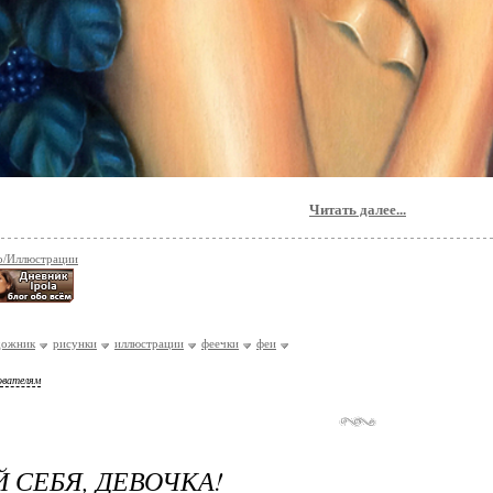
Читать далее...
о/Иллюстрации
дожник
рисунки
иллюстрации
феечки
феи
ователям
 СЕБЯ, ДЕВОЧКА!