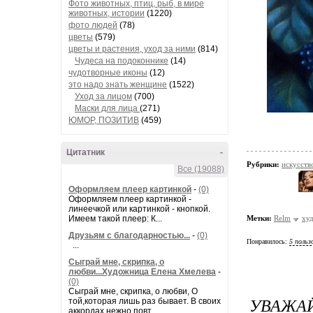
Фото животных, птиц, рыб, в мире
животных, истории
(1220)
фото людей
(78)
цветы
(579)
цветы и растения, уход за ними
(814)
Чудеса на подоконнике
(14)
чудотворные иконы
(12)
это надо знать женщине
(1522)
Уход за лицом
(700)
Маски для лица
(271)
ЮМОР, ПОЗИТИВ
(459)
Цитатник
-
Рубрики:
искусств
Все (19088)
Оформляем плеер картинкой
-
(0)
Оформляем плеер картинкой -
линеечкой или картинкой - кнопкой.
Имеем такой плеер: К...
Метки:
Relm
ху
Друзьям с благодарностью...
-
(0)
Понравилось:
5 польз
...
Сыграй мне, скрипка, о
любви...Художница Елена Хмелева
-
(0)
Сыграй мне, скрипка, о любви, О
УВАЖАЙ
той,которая лишь раз бывает. В своих
аккордах нежно повт...