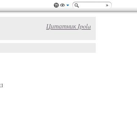
Цитатник Ipola
!
]