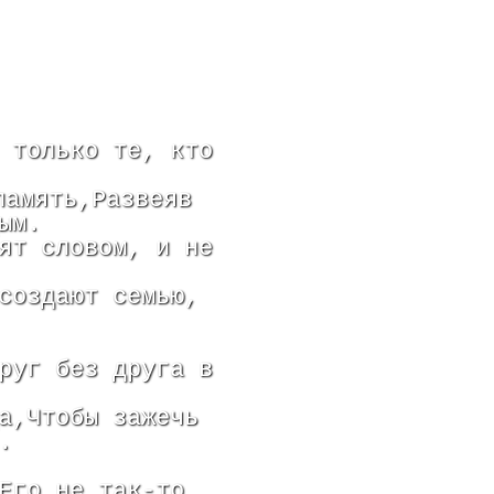
 только те, кто
память,Развеяв
ым.
ят словом, и не
создают семью,
руг без друга в
а,Чтобы зажечь
.
Его не так-то