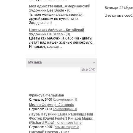
Моя единственная...Американский
Пятница, 22 Марта
художник Lee Bogle
-
(0)
Ты моя женщина единственная,
Это цитата соо
другой совсем не нужно мне.
Загадочная и ...
Цветы как бабочки... Китайский
художник Liu Yutao
-
(0)
Цветы как бабочки, а бабочки - цветы
Летят над нашей жизнью легкокрыло,
И падают, срывая...
Музыка
-
Все (74)
Франсуа Фельдман
Слушали: 5400
Комментарии: 0
Милен Фармер - J'attends
Слушали: 1423
Комментарии: 0
Лаура Паузини (Laura Pausini)Дэвид
Фостер (David Foster) Ричард Маркс
(Richard Marx) - one more time
Слушали: 42951
Комментарии: 0
Николай Носков - Снег