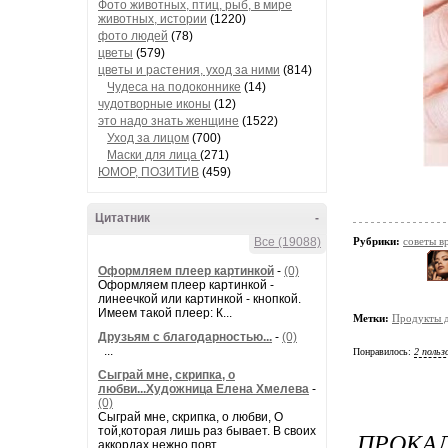
Фото животных, птиц, рыб, в мире
животных, истории
(1220)
фото людей
(78)
цветы
(579)
цветы и растения, уход за ними
(814)
Чудеса на подоконнике
(14)
чудотворные иконы
(12)
это надо знать женщине
(1522)
Уход за лицом
(700)
Маски для лица
(271)
ЮМОР, ПОЗИТИВ
(459)
Цитатник
-
Рубрики:
советы в
Все (19088)
Оформляем плеер картинкой
-
(0)
Оформляем плеер картинкой -
линеечкой или картинкой - кнопкой.
Имеем такой плеер: К...
Метки:
Продукты д
Друзьям с благодарностью...
-
(0)
...
Понравилось:
2 польз
Сыграй мне, скрипка, о
любви...Художница Елена Хмелева
-
(0)
Сыграй мне, скрипка, о любви, О
той,которая лишь раз бывает. В своих
ПРОКА
аккордах нежно повт...