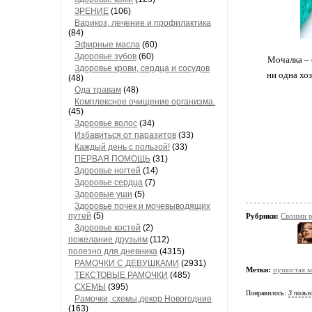
ЗРЕНИЕ
(106)
Варикоз, лечение и профилактика
(84)
Эфирные масла
(60)
Здоровье зубов
(60)
Мочалка – 
Здоровье крови, сердца и сосудов
ни одна хо
(48)
Ода травам
(48)
Комплексное очищение организма.
(45)
Здоровье волос
(34)
Избавиться от паразитов
(33)
Каждый день с пользой!
(33)
ПЕРВАЯ ПОМОЩЬ
(31)
Здоровье ногтей
(14)
Здоровье сердца
(7)
Здоровые уши
(5)
Здоровье почек и мочевыводящих
путей
(5)
Рубрики:
Своими 
Здоровье костей
(2)
пожелание друзьям
(112)
полезно для дневника
(4315)
РАМОЧКИ С ДЕВУШКАМИ
(2931)
Метки:
пушистая м
ТЕКСТОВЫЕ РАМОЧКИ
(485)
СХЕМЫ
(395)
Понравилось:
3 польз
Рамочки, схемы,декор Новогодние
(163)