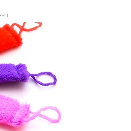
тво!
]