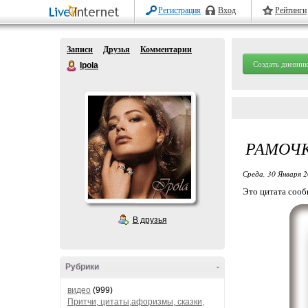
Регистрация
Вход
Рейтинги
Записи
Друзья
Комментарии
Создать дневник
Ipola
РАМОЧК
Среда, 30 Января 2
Это цитата соо
В друзья
Рубрики
-
видео
(999)
Притчи, цитаты,афоризмы, сказки,