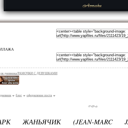
КОЛЛАЖА
 для дневника/РАМОЧКИ С ДЕВУШКАМИ
дневник
блог
оформление поста
АРК ЖАНЬЯЧИК (JEAN-MARC JANI