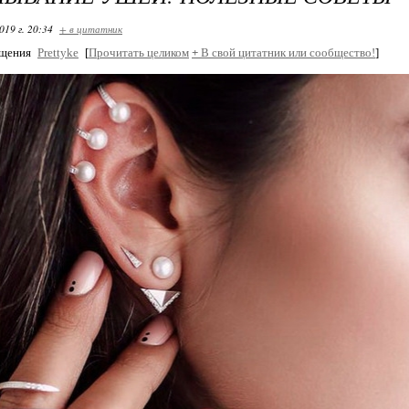
019 г. 20:34
+ в цитатник
бщения
Prettyke
[
Прочитать целиком
+
В свой цитатник или сообщество!
]