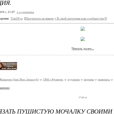
ЦИЯ.
019 г. 21:07
+ в цитатник
бщения
TimOlya
[
Прочитать целиком
+
В свой цитатник или сообщество!
]
Читать далее...
ь
аньячик (Jean-Marc Janiaczyk)
1966 г.Франция.
художник
картины
живопись
ователям
ЯЗАТЬ ПУШИСТУЮ МОЧАЛКУ СВОИМИ