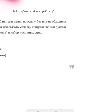
ани, для мытья посуды – без них не обходится
м, как связать мочалку спицами своими руками.
овых) и набор носочных спиц.
в;
яжи).