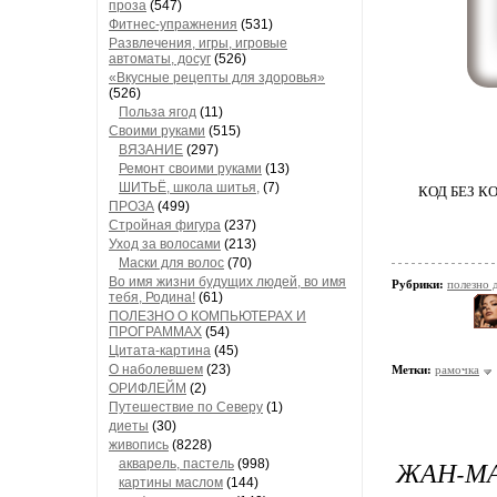
проза
(547)
Фитнес-упражнения
(531)
Развлечения, игры, игровые
автоматы, досуг
(526)
«Вкусные рецепты для здоровья»
(526)
Польза ягод
(11)
Своими руками
(515)
ВЯЗАНИЕ
(297)
Ремонт своими руками
(13)
ШИТЬЁ, школа шитья,
(7)
КОД БЕЗ 
ПРОЗА
(499)
Стройная фигура
(237)
Уход за волосами
(213)
Маски для волос
(70)
Во имя жизни будущих людей, во имя
Рубрики:
полезно
тебя, Родина!
(61)
ПОЛЕЗНО О КОМПЬЮТЕРАХ И
ПРОГРАММАХ
(54)
Цитата-картина
(45)
О наболевшем
(23)
Метки:
рамочка
ОРИФЛЕЙМ
(2)
Путешествие по Северу
(1)
диеты
(30)
живопись
(8228)
ЖАН-М
акварель, пастель
(998)
картины маслом
(144)