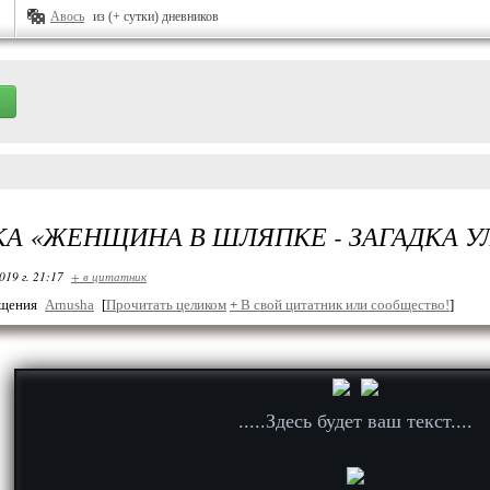
Авось
из (+ сутки) дневников
А «ЖЕНЩИНА В ШЛЯПКЕ - ЗАГАДКА УЛ
019 г. 21:17
+ в цитатник
бщения
Arnusha
[
Прочитать целиком
+
В свой цитатник или сообщество!
]
.....Здесь будет ваш текст....