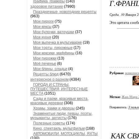
Г.ФРАН
графика, гравюры
(140)
здоровое питание
(7990)
Праздничные, новогодние рецепты
Среда, 30 Января 2
(963)
Мои пироги
(75)
Это цитата соо
Мои кексы
(37)
Мои булочки, ватрушки
(37)
Моя кухня
(20)
Моя выпечка в мультиварке
(19)
Мои торты, пирожные
(17)
Мои кексики, маффины
(16)
Мои пирожки
(13)
Моё печенье
(6)
Мои блины, оладьи
(4)
Рубрики:
живопис
Рецепты блюд
(6470)
интересное о разном
(4384)
ГОРОДА И СТРАНЫ,
ПУТЕШЕСТВИЯ, ИНТЕРЕСНЫЕ
МЕСТА
(1051)
Метки:
Жан-Марк Ж
Сады и парки, красивые места,
красивые деревни
(308)
Понравилось:
3 польз
Храмы, замки и дворцы
(245)
Знаменитые люди, певцы, поэты,
музыканты, артисты
(176)
Полезные советы
(174)
Кино, спектакль, мультфильм
(168)
КАК СВ
АВТОМОБИЛИ, МОТОЦИКЛЫ, ЯХТЫ
(100)