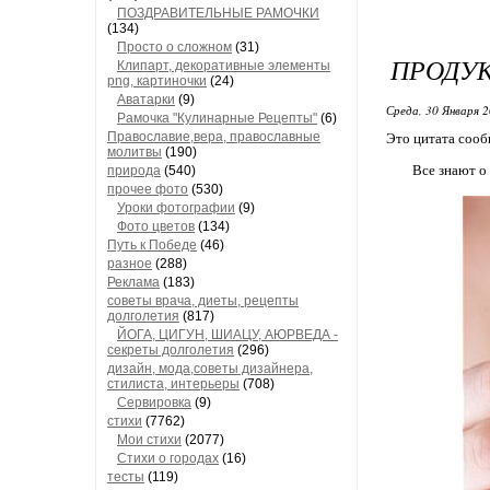
ПОЗДРАВИТЕЛЬНЫЕ РАМОЧКИ
(134)
Просто о сложном
(31)
ПРОДУК
Клипарт, декоративные элементы
png, картиночки
(24)
Аватарки
(9)
Среда, 30 Января 2
Рамочка "Кулинарные Рецепты"
(6)
Православие,вера, православные
Это цитата соо
молитвы
(190)
Все знают о
природа
(540)
прочее фото
(530)
Уроки фотографии
(9)
Фото цветов
(134)
Путь к Победе
(46)
разное
(288)
Реклама
(183)
советы врача, диеты, рецепты
долголетия
(817)
ЙОГА, ЦИГУН, ШИАЦУ, АЮРВЕДА -
секреты долголетия
(296)
дизайн, мода,советы дизайнера,
стилиста, интерьеры
(708)
Сервировка
(9)
стихи
(7762)
Мои стихи
(2077)
Стихи о городах
(16)
тесты
(119)