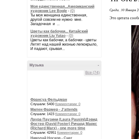
Моя единственная...Американский
Среда, 30 Января 2
художник Lee Bogle
-
(0)
Ты моя женщина единственная,
Это цитата соо
другой совсем не нужно мне.
Загадочная и ...
Цветы как бабочки... Китайский
художник Liu Yutao
-
(0)
Цветы как бабочки, а бабочки - цветы
Летят над нашей жизнью легкокрыло,
И падают, срывая...
Музыка
-
Все (74)
Франсуа Фельдман
Слушали: 5400
Комментарии: 0
Милен Фармер - J'attends
Слушали: 1423
Комментарии: 0
Лаура Паузини (Laura Pausini)Дэвид
Фостер (David Foster) Ричард Маркс
(Richard Marx) - one more time
Слушали: 42951
Комментарии: 0
Николай Носков - Снег