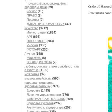
пруды,озёра,моря,водоёмы,
Среда, 30 Января 2
водопады, реки
(59)
Космос
(45)
Это цитата соо
ПРАВО
(9)
Пещеры
(2)
ДИНАСТИЯ РОМАНОВЫХ
(47)
искусство
(3912)
Иллюстрации
(1824)
АРТ
(676)
НАТЮРМОРТ
(583)
Рисунок
(360)
ФОТОАРТ
(235)
Личное
(168)
Мои стихи
(6)
ВЗГЛЯД ИЗ ОКНА
(2)
любовь, счастье, стихи о любви, стихи
о счастье,
(1190)
моя семья
(39)
музыка, плейкасты
(590)
народная медицина,
здоровье,помощь
(5974)
Здоровье
(1495)
Лечение упражнениями
(776)
САМОМАССАЖ, МАССАЖ
(269)
Здоровье суставов
(237)
Акупунктура, акупрессура
(208)
Здоровье кожи
(125)