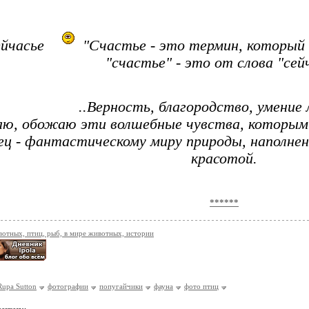
йчасье
"Счастье - это термин, который об
"счастье" - это от слова "сей
..Верность, благородство, умение 
ю, обожаю эти волшебные чувства, которым н
ец - фантастическому миру природы, наполнен
красотой.
******
отных, птиц, рыб, в мире животных, истории
upa Sutton
фотографии
попугайчики
фауна
фото птиц