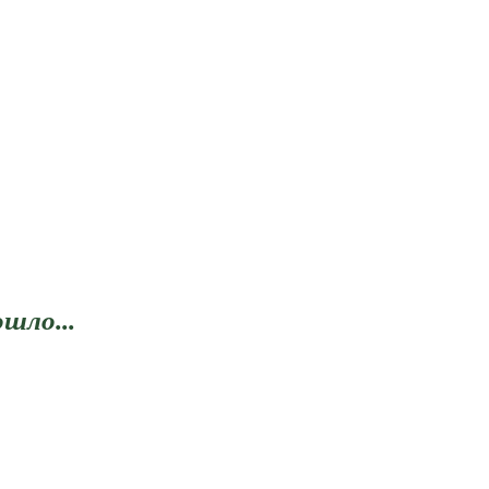
шло...