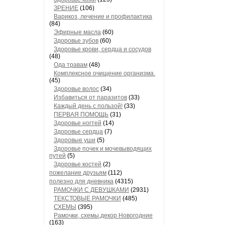
ЗРЕНИЕ
(106)
Варикоз, лечение и профилактика
(84)
Эфирные масла
(60)
Здоровье зубов
(60)
Здоровье крови, сердца и сосудов
(48)
Ода травам
(48)
Комплексное очищение организма.
(45)
Здоровье волос
(34)
Избавиться от паразитов
(33)
Каждый день с пользой!
(33)
ПЕРВАЯ ПОМОЩЬ
(31)
Здоровье ногтей
(14)
Здоровье сердца
(7)
Здоровые уши
(5)
Здоровье почек и мочевыводящих
путей
(5)
Здоровье костей
(2)
пожелание друзьям
(112)
полезно для дневника
(4315)
РАМОЧКИ С ДЕВУШКАМИ
(2931)
ТЕКСТОВЫЕ РАМОЧКИ
(485)
СХЕМЫ
(395)
Рамочки, схемы,декор Новогодние
(163)