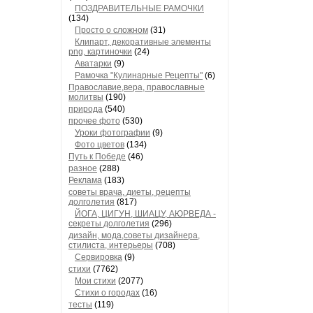
ПОЗДРАВИТЕЛЬНЫЕ РАМОЧКИ
(134)
Просто о сложном
(31)
Клипарт, декоративные элементы
png, картиночки
(24)
Аватарки
(9)
Рамочка "Кулинарные Рецепты"
(6)
Православие,вера, православные
молитвы
(190)
природа
(540)
прочее фото
(530)
Уроки фотографии
(9)
Фото цветов
(134)
Путь к Победе
(46)
разное
(288)
Реклама
(183)
советы врача, диеты, рецепты
долголетия
(817)
ЙОГА, ЦИГУН, ШИАЦУ, АЮРВЕДА -
секреты долголетия
(296)
дизайн, мода,советы дизайнера,
стилиста, интерьеры
(708)
Сервировка
(9)
стихи
(7762)
Мои стихи
(2077)
Стихи о городах
(16)
тесты
(119)