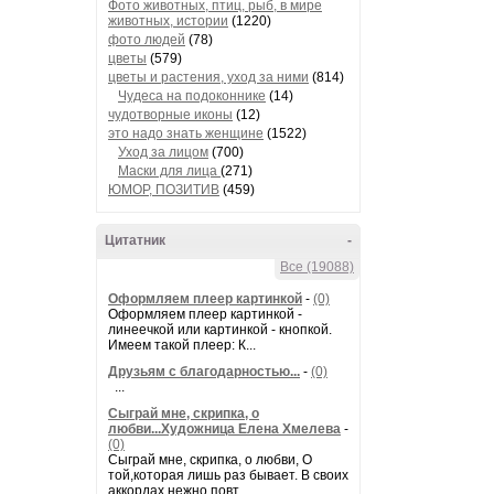
Фото животных, птиц, рыб, в мире
животных, истории
(1220)
фото людей
(78)
цветы
(579)
цветы и растения, уход за ними
(814)
Чудеса на подоконнике
(14)
чудотворные иконы
(12)
это надо знать женщине
(1522)
Уход за лицом
(700)
Маски для лица
(271)
ЮМОР, ПОЗИТИВ
(459)
Цитатник
-
Все (19088)
Оформляем плеер картинкой
-
(0)
Оформляем плеер картинкой -
линеечкой или картинкой - кнопкой.
Имеем такой плеер: К...
Друзьям с благодарностью...
-
(0)
...
Сыграй мне, скрипка, о
любви...Художница Елена Хмелева
-
(0)
Сыграй мне, скрипка, о любви, О
той,которая лишь раз бывает. В своих
аккордах нежно повт...