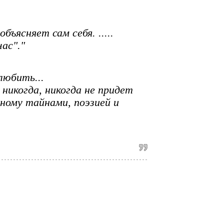
ъясняет сам себя. .....
час"."
любить...
икогда, никогда не придет
ному тайнами, поэзией и