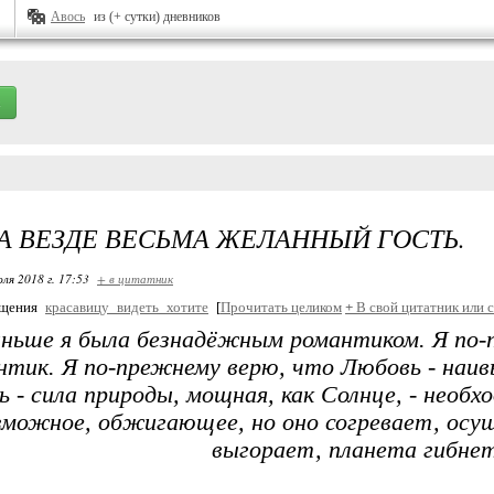
Авось
из (+ сутки) дневников
А ВЕЗДЕ ВЕСЬМА ЖЕЛАННЫЙ ГОСТЬ.
ля 2018 г. 17:53
+ в цитатник
бщения
красавицу_видеть_хотите
[
Прочитать целиком
+
В свой цитатник или 
аньше я была безнадёжным романтиком. Я по
нтик. Я по-прежнему верю, что Любовь - наив
 - сила природы, мощная, как Солнце, - необхо
зможное, обжигающее, но оно согревает, осуш
выгорает, планета гибнет