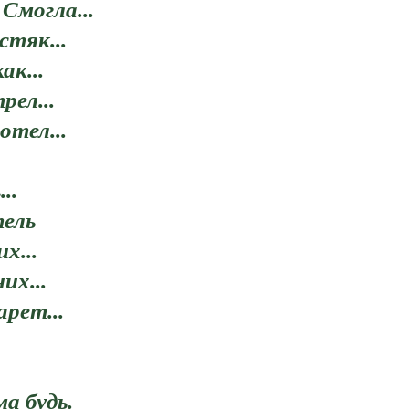
 Смогла...
стяк...
ак...
рел...
отел...
..
тель
х...
их...
арет...
а будь.