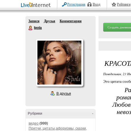
Регистрация
Вход
Рейтинги
Записи
Друзья
Комментарии
Создать дневник
Ipola
КРАСОТ
Понедельник, 23 Ию
Это цитата соо
Р
В друзья
рома
Любовь
нево
Рубрики
-
видео
(999)
Притчи, цитаты,афоризмы, сказки,