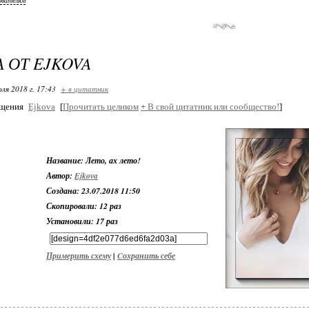
ователям
 ОТ EJKOVA
ля 2018 г. 17:43
+ в цитатник
бщения
Ejkova
[
Прочитать целиком
+
В свой цитатник или сообщество!
]
Название:
Лето, ах лето!
Автор:
Ejkova
Создана:
23.07.2018 11:50
Скопировали:
12 раз
Установили:
17 раз
Примерить схему
|
Cохранить себе