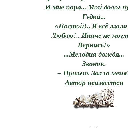
И мне пора... Мой долог пу
Гудки...
«Постой!.. Я всё лгала!
Люблю!.. Иначе не могла
Вернись!»
...Мелодия дождя...
Звонок.
– Привет. Звала меня
Автор неизвестен