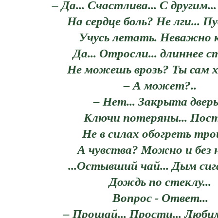
– Да... Счастлива... С другим...
На сердце боль? Не лги... Пу
Учусь летать. Неважно к
Да... Отросли... длиннее ст
Не можешь врозь? Ты сам х
– А может?..
– Нет... Закрыта дверь.
Ключи потеряны... Пос
Не в силах обогреть трои
А чувства? Можно и без н
...Остывший чай... Дым сиг
Дождь по стеклу...
Вопрос - Ответ...
– Прощай... Прости... Любим