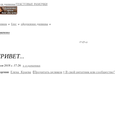
 для дневника/ТЕКСТОВЫЕ РАМОЧКИ
евник
блог
оформление дневника
ователям
РИВЕТ...
ля 2018 г. 17:26
+ в цитатник
бщения
Елена_Краева
[
Прочитать целиком
+
В свой цитатник или сообщество!