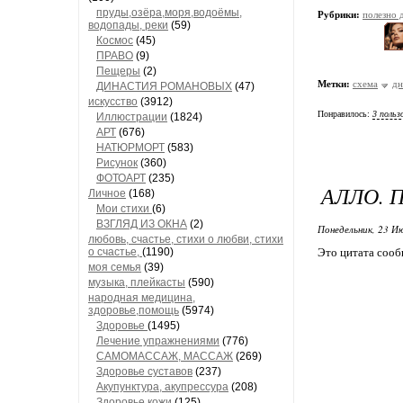
пруды,озёра,моря,водоёмы,
Рубрики:
полезно
водопады, реки
(59)
Космос
(45)
ПРАВО
(9)
Пещеры
(2)
Метки:
схема
дн
ДИНАСТИЯ РОМАНОВЫХ
(47)
искусство
(3912)
Понравилось:
3 польз
Иллюстрации
(1824)
АРТ
(676)
НАТЮРМОРТ
(583)
Рисунок
(360)
ФОТОАРТ
(235)
АЛЛО. П
Личное
(168)
Мои стихи
(6)
ВЗГЛЯД ИЗ ОКНА
(2)
Понедельник, 23 Ию
любовь, счастье, стихи о любви, стихи
о счастье,
(1190)
Это цитата соо
моя семья
(39)
музыка, плейкасты
(590)
народная медицина,
здоровье,помощь
(5974)
Здоровье
(1495)
Лечение упражнениями
(776)
САМОМАССАЖ, МАССАЖ
(269)
Здоровье суставов
(237)
Акупунктура, акупрессура
(208)
Здоровье кожи
(125)