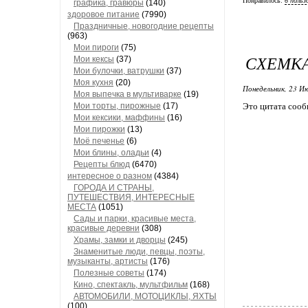
Понравилось:
6 польз
графика, гравюры
(140)
здоровое питание
(7990)
Праздничные, новогодние рецепты
(963)
Мои пироги
(75)
СХЕМКА
Мои кексы
(37)
Мои булочки, ватрушки
(37)
Моя кухня
(20)
Понедельник, 23 Ию
Моя выпечка в мультиварке
(19)
Мои торты, пирожные
(17)
Это цитата соо
Мои кексики, маффины
(16)
Мои пирожки
(13)
Моё печенье
(6)
Мои блины, оладьи
(4)
Рецепты блюд
(6470)
интересное о разном
(4384)
ГОРОДА И СТРАНЫ,
ПУТЕШЕСТВИЯ, ИНТЕРЕСНЫЕ
МЕСТА
(1051)
Сады и парки, красивые места,
красивые деревни
(308)
Храмы, замки и дворцы
(245)
Знаменитые люди, певцы, поэты,
музыканты, артисты
(176)
Полезные советы
(174)
Кино, спектакль, мультфильм
(168)
АВТОМОБИЛИ, МОТОЦИКЛЫ, ЯХТЫ
(100)