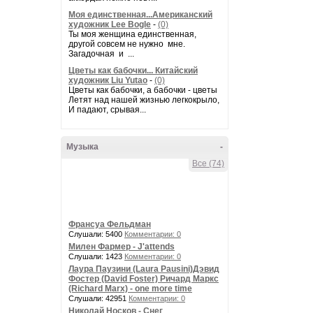
Моя единственная...Американский
художник Lee Bogle
-
(0)
Ты моя женщина единственная,
другой совсем не нужно мне.
Загадочная и ...
Цветы как бабочки... Китайский
художник Liu Yutao
-
(0)
Цветы как бабочки, а бабочки - цветы
Летят над нашей жизнью легкокрыло,
И падают, срывая...
Музыка
-
Все (74)
Франсуа Фельдман
Слушали: 5400
Комментарии: 0
Милен Фармер - J'attends
Слушали: 1423
Комментарии: 0
Лаура Паузини (Laura Pausini)Дэвид
Фостер (David Foster) Ричард Маркс
(Richard Marx) - one more time
Слушали: 42951
Комментарии: 0
Николай Носков - Снег