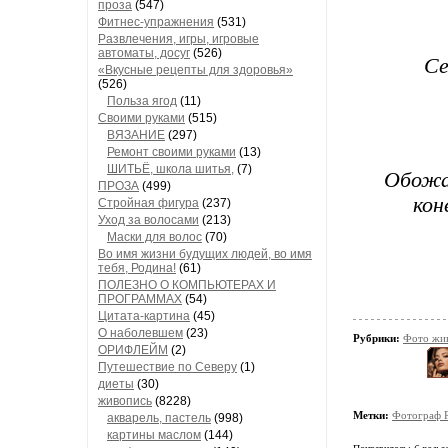
проза
(547)
Фитнес-упражнения
(531)
Развлечения, игры, игровые
автоматы, досуг
(526)
Се
«Вкусные рецепты для здоровья»
(526)
Польза ягод
(11)
Своими руками
(515)
ВЯЗАНИЕ
(297)
Ремонт своими руками
(13)
ШИТЬЁ, школа шитья,
(7)
Обожа
ПРОЗА
(499)
кон
Стройная фигура
(237)
Уход за волосами
(213)
Маски для волос
(70)
Во имя жизни будущих людей, во имя
тебя, Родина!
(61)
ПОЛЕЗНО О КОМПЬЮТЕРАХ И
ПРОГРАММАХ
(54)
Цитата-картина
(45)
О наболевшем
(23)
Рубрики:
Фото жив
ОРИФЛЕЙМ
(2)
Путешествие по Северу
(1)
диеты
(30)
живопись
(8228)
Метки:
Фотограф R
акварель, пастель
(998)
картины маслом
(144)